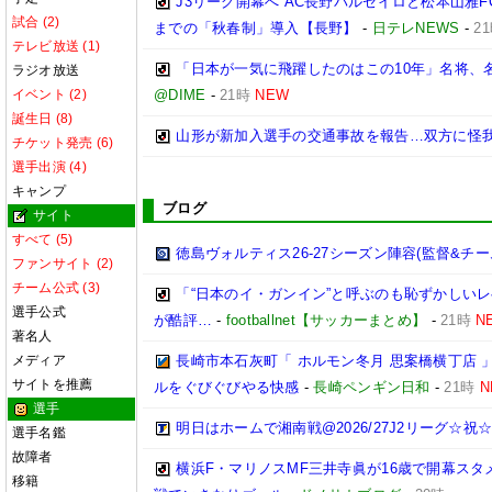
J3リーグ開幕へ AC長野パルセイロと松本山雅F
試合 (2)
までの「秋春制」導入【長野】
-
日テレNEWS
-
2
テレビ放送 (1)
「日本が一気に飛躍したのはこの10年」名将、
ラジオ放送
イベント (2)
@DIME
-
21時
NEW
誕生日 (8)
山形が新加入選手の交通事故を報告…双方に怪
チケット発売 (6)
選手出演 (4)
キャンプ
ブログ
サイト
すべて (5)
徳島ヴォルティス26-27シーズン陣容(監督&チー
ファンサイト (2)
チーム公式 (3)
「“日本のイ・ガンイン”と呼ぶのも恥ずかしいレ
選手公式
が酷評…
-
footballnet【サッカーまとめ】
-
21時
N
著名人
メディア
長崎市本石灰町「 ホルモン冬月 思案橋横丁店 
サイトを推薦
ルをぐびぐびやる快感
-
長崎ペンギン日和
-
21時
N
選手
明日はホームで湘南戦@2026/27J2リーグ☆祝☆開
選手名鑑
故障者
横浜F・マリノスMF三井寺眞が16歳で開幕スタ
移籍