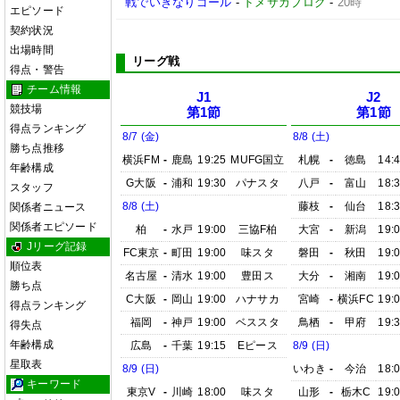
戦でいきなりゴール
-
ドメサカブログ
-
20時
エピソード
契約状況
出場時間
リーグ戦
得点・警告
チーム情報
J1
J2
競技場
第1節
第1節
得点ランキング
8/7 (金)
8/8 (土)
勝ち点推移
横浜FM
-
鹿島
19:25
MUFG国立
札幌
-
徳島
14:
年齢構成
G大阪
-
浦和
19:30
パナスタ
八戸
-
富山
18:
スタッフ
8/8 (土)
藤枝
-
仙台
18:
関係者ニュース
関係者エピソード
柏
-
水戸
19:00
三協F柏
大宮
-
新潟
19:
Jリーグ記録
FC東京
-
町田
19:00
味スタ
磐田
-
秋田
19:
順位表
名古屋
-
清水
19:00
豊田ス
大分
-
湘南
19:
勝ち点
C大阪
-
岡山
19:00
ハナサカ
宮崎
-
横浜FC
19:
得点ランキング
福岡
-
神戸
19:00
ベススタ
鳥栖
-
甲府
19:
得失点
年齢構成
広島
-
千葉
19:15
Eピース
8/9 (日)
星取表
8/9 (日)
いわき
-
今治
18:
キーワード
東京V
-
川崎
18:00
味スタ
山形
-
栃木C
19: