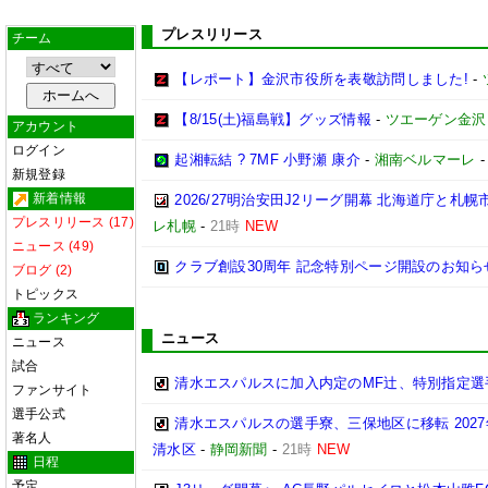
プレスリリース
チーム
【レポート】金沢市役所を表敬訪問しました!
-
【8/15(土)福島戦】グッズ情報
-
ツエーゲン金沢
アカウント
ログイン
起湘転結 ? 7MF 小野瀬 康介
-
湘南ベルマーレ
新規登録
新着情報
2026/27明治安田J2リーグ開幕 北海道庁と
プレスリリース (17)
レ札幌
-
21時
NEW
ニュース (49)
クラブ創設30周年 記念特別ページ開設のお知ら
ブログ (2)
トピックス
ランキング
ニュース
ニュース
試合
清水エスパルスに加入内定のMF辻、特別指定選
ファンサイト
選手公式
清水エスパルスの選手寮、三保地区に移転 202
著名人
清水区
-
静岡新聞
-
21時
NEW
日程
予定