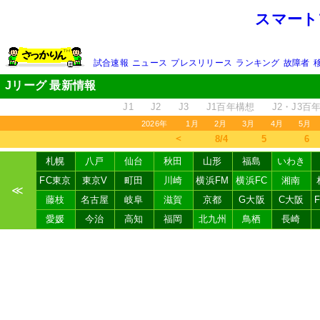
スマート
試合速報
ニュース
プレスリリース
ランキング
故障者
Jリーグ 最新情報
J1
J2
J3
J1百年構想
J2・J3百
2026年
1月
2月
3月
4月
5月
＜
8/4
5
6
札幌
八戸
仙台
秋田
山形
福島
いわき
FC東京
東京V
町田
川崎
横浜FM
横浜FC
湘南
≪
藤枝
名古屋
岐阜
滋賀
京都
G大阪
C大阪
愛媛
今治
高知
福岡
北九州
鳥栖
長崎