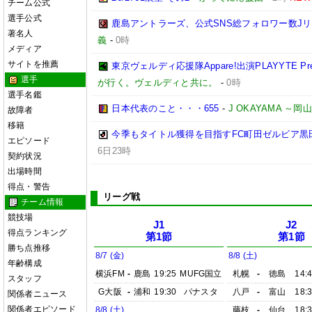
チーム公式
選手公式
鹿島アントラーズ、公式SNS総フォロワー数J
著名人
義
-
0時
メディア
サイトを推薦
東京ヴェルディ応援隊Appare!出演PLAYYTE Pre
選手
が行く。ヴェルディと共に。
-
0時
選手名鑑
日本代表のこと・・・655
-
J OKAYAMA 
故障者
移籍
今季もタイトル獲得を目指すFC町田ゼルビア黒
エピソード
6日23時
契約状況
出場時間
得点・警告
リーグ戦
チーム情報
競技場
J1
J2
得点ランキング
第1節
第1節
勝ち点推移
8/7 (金)
8/8 (土)
年齢構成
横浜FM
-
鹿島
19:25
MUFG国立
札幌
-
徳島
14:
スタッフ
G大阪
-
浦和
19:30
パナスタ
八戸
-
富山
18:
関係者ニュース
関係者エピソード
8/8 (土)
藤枝
-
仙台
18: