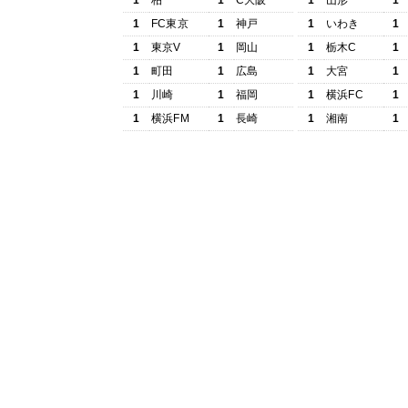
1
柏
1
C大阪
1
山形
1
1
FC東京
1
神戸
1
いわき
1
1
東京V
1
岡山
1
栃木C
1
1
町田
1
広島
1
大宮
1
1
川崎
1
福岡
1
横浜FC
1
1
横浜FM
1
長崎
1
湘南
1