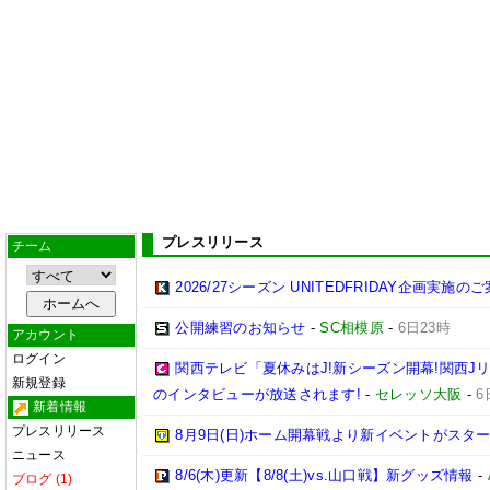
プレスリリース
チーム
2026/27シーズン UNITEDFRIDAY企画実施の
公開練習のお知らせ
-
SC相模原
-
6日23時
アカウント
ログイン
関西テレビ「夏休みはJ!新シーズン開幕!関西J
新規登録
のインタビューが放送されます!
-
セレッソ大阪
-
6
新着情報
プレスリリース
8月9日(日)ホーム開幕戦より新イベントがスター
ニュース
8/6(木)更新【8/8(土)vs.山口戦】新グッズ情報
-
ブログ (1)