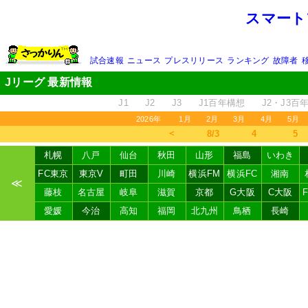
スマート
試合速報
ニュース
プレスリリース
ランキング
故障者
Jリーグ 最新情報
J1
J2
J3
J1百年構想
J2・J3百
2026年
1月
2月
3月
4月
5月
＜
8/3
4
5
札幌
八戸
仙台
秋田
山形
福島
いわき
FC東京
東京V
町田
川崎
横浜FM
横浜FC
湘南
≪
藤枝
名古屋
岐阜
滋賀
京都
G大阪
C大阪
愛媛
今治
高知
福岡
北九州
鳥栖
長崎