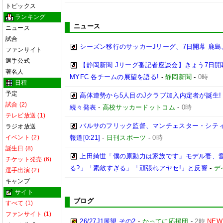
トピックス
ランキング
ニュース
ニュース
試合
シーズン移行のサッカーJリーグ、7日開幕 鹿島
ファンサイト
選手公式
【静岡新聞 Jリーグ番記者座談会】きょう7日開
著名人
MYFC 各チームの展望を語る!
-
静岡新聞
-
0時
日程
予定
高体連勢から5人目のJクラブ加入内定者が誕生!
試合 (2)
続々発表
-
高校サッカードットコム
-
0時
テレビ放送 (1)
バルサのフリック監督、マンチェスター・シティ
ラジオ放送
イベント (2)
報道[0:21]
-
日刊スポーツ
-
0時
誕生日 (8)
上田綺世「僕の原動力は家族です」モデル妻、
チケット発売 (6)
る?」「素敵すぎる」「頑張れアヤセ!」と反響
-
デ
選手出演 (2)
キャンプ
サイト
ブログ
すべて (1)
ファンサイト (1)
26/27J1展望 その2
-
かってに応援団
-
2時
NEW