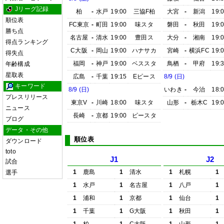
Jリーグ記録
柏
-
水戸
19:00
三協F柏
大宮
-
新潟
19:
順位表
FC東京
-
町田
19:00
味スタ
磐田
-
秋田
19:
勝ち点
名古屋
-
清水
19:00
豊田ス
大分
-
湘南
19:
得点ランキング
C大阪
-
岡山
19:00
ハナサカ
宮崎
-
横浜FC
19:
得失点
福岡
-
神戸
19:00
ベススタ
鳥栖
-
甲府
19:
年齢構成
星取表
広島
-
千葉
19:15
Eピース
8/9 (日)
キーワード
8/9 (日)
いわき
-
今治
18:
プレスリリース
東京V
-
川崎
18:00
味スタ
山形
-
栃木C
19:
ニュース
長崎
-
京都
19:00
ピースタ
ブログ
データ・その他
順位表
ダウンロード
toto
J1
J2
試合
1
鹿島
1
清水
1
札幌
1
選手
1
水戸
1
名古屋
1
八戸
1
1
浦和
1
京都
1
仙台
1
1
千葉
1
G大阪
1
秋田
1