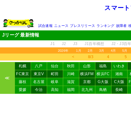
スマート
試合速報
ニュース
プレスリリース
ランキング
故障者
Jリーグ 最新情報
J1
J2
J3
J1百年構想
J2・J3百
2026年
1月
2月
3月
4月
5月
＜
8/3
4
5
札幌
八戸
仙台
秋田
山形
福島
いわき
FC東京
東京V
町田
川崎
横浜FM
横浜FC
湘南
≪
藤枝
名古屋
岐阜
滋賀
京都
G大阪
C大阪
愛媛
今治
高知
福岡
北九州
鳥栖
長崎