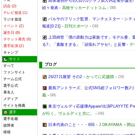
高体連勢から5人目のJクラブ加入内定者が誕生!
試合 (2)
続々発表
-
高校サッカードットコム
-
0時
テレビ放送 (1)
バルサのフリック監督、マンチェスター・シティ
ラジオ放送
イベント (2)
報道[0:21]
-
日刊スポーツ
-
0時
誕生日 (8)
上田綺世「僕の原動力は家族です」モデル妻、
チケット発売 (6)
る?」「素敵すぎる」「頑張れアヤセ!」と反響
-
デ
選手出演 (2)
キャンプ
サイト
ブログ
すべて
ファンサイト
26/27J1展望 その2
-
かってに応援団
-
2時
チーム公式
選手公式
鹿島アントラーズ、公式SNS総フォロワー数J
著名人
義
-
0時
メディア
サイトを推薦
東京ヴェルディ応援隊Appare!出演PLAYYTE Pre
選手
が行く。ヴェルディと共に。
-
0時
選手名鑑
日本代表のこと・・・655
-
J OKAYAMA 
故障者
移籍