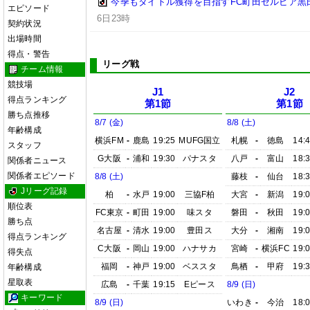
今季もタイトル獲得を目指すFC町田ゼルビア黒
エピソード
6日23時
契約状況
出場時間
得点・警告
リーグ戦
チーム情報
競技場
J1
J2
得点ランキング
第1節
第1節
勝ち点推移
8/7 (金)
8/8 (土)
年齢構成
横浜FM
-
鹿島
19:25
MUFG国立
札幌
-
徳島
14:
スタッフ
G大阪
-
浦和
19:30
パナスタ
八戸
-
富山
18:
関係者ニュース
関係者エピソード
8/8 (土)
藤枝
-
仙台
18:
Jリーグ記録
柏
-
水戸
19:00
三協F柏
大宮
-
新潟
19:
順位表
FC東京
-
町田
19:00
味スタ
磐田
-
秋田
19:
勝ち点
名古屋
-
清水
19:00
豊田ス
大分
-
湘南
19:
得点ランキング
C大阪
-
岡山
19:00
ハナサカ
宮崎
-
横浜FC
19:
得失点
福岡
-
神戸
19:00
ベススタ
鳥栖
-
甲府
19:
年齢構成
星取表
広島
-
千葉
19:15
Eピース
8/9 (日)
キーワード
8/9 (日)
いわき
-
今治
18: