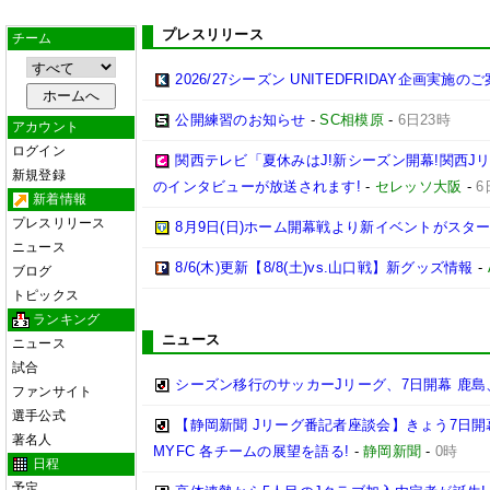
プレスリリース
チーム
2026/27シーズン UNITEDFRIDAY企画実施の
公開練習のお知らせ
-
SC相模原
-
6日23時
アカウント
ログイン
関西テレビ「夏休みはJ!新シーズン開幕!関西J
新規登録
のインタビューが放送されます!
-
セレッソ大阪
-
6
新着情報
プレスリリース
8月9日(日)ホーム開幕戦より新イベントがスター
ニュース
8/6(木)更新【8/8(土)vs.山口戦】新グッズ情報
-
ブログ
トピックス
ランキング
ニュース
ニュース
試合
シーズン移行のサッカーJリーグ、7日開幕 鹿島
ファンサイト
選手公式
【静岡新聞 Jリーグ番記者座談会】きょう7日開
著名人
MYFC 各チームの展望を語る!
-
静岡新聞
-
0時
日程
予定