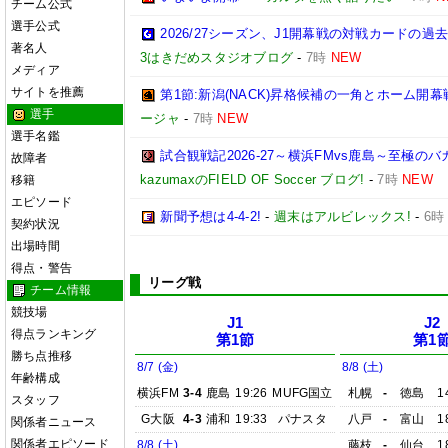
チーム公式
選手公式
2026/27シーズン、J1開幕戦の対戦カードの
著名人
3はきだめスタジオブログ
-
7時
NEW
メディア
サイトを推薦
第1節:新潟(NACK)昇格候補の一角とホーム開幕
選手
ージャ
-
7時
NEW
選手名鑑
試合観戦記2026-27～横浜FMvs鹿島～至極
故障者
kazumaxのFIELD OF Soccer ブログ!
-
7時
NEW
移籍
エピソード
新聞予想は4-4-2!
-
週末はアルビレックス!
-
6時
契約状況
出場時間
得点・警告
リーグ戦
チーム情報
競技場
J1
J2
得点ランキング
第1節
第1
勝ち点推移
8/7 (金)
8/8 (土)
年齢構成
横浜FM
3-4
鹿島
19:26
MUFG国立
札幌
-
徳島
1
スタッフ
G大阪
4-3
浦和
19:33
パナスタ
八戸
-
富山
1
関係者ニュース
関係者エピソード
8/8 (土)
藤枝
-
仙台
1