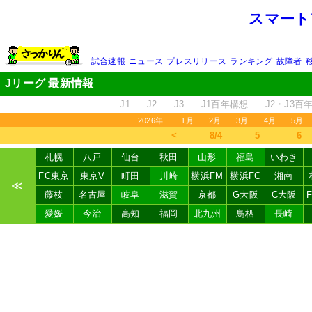
スマート
試合速報
ニュース
プレスリリース
ランキング
故障者
Jリーグ 最新情報
J1
J2
J3
J1百年構想
J2・J3百
2026年
1月
2月
3月
4月
5月
＜
8/4
5
6
札幌
八戸
仙台
秋田
山形
福島
いわき
FC東京
東京V
町田
川崎
横浜FM
横浜FC
湘南
≪
藤枝
名古屋
岐阜
滋賀
京都
G大阪
C大阪
愛媛
今治
高知
福岡
北九州
鳥栖
長崎