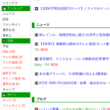
トピックス
ランキング
【2026/27明治安田J3リーグ】ミライロチケ
ニュース
試合
ファンサイト
ニュース
選手公式
柏レイソル、地域活性化に協力 白井市と包括連携
著名人
日程
【8月8日】相模原vs熊本のテレビ放送/ネット配
予定
7時
NEW
試合 (19)
テレビ放送 (3)
冨安健洋、クリスタル・パレス移籍決定!背番号
ラジオ放送 (5)
Qoly
-
7時
NEW
イベント (15)
誕生日 (5)
名古屋グランパス、U-18所属の16人を2種登録
チケット発売 (4)
ACLE 2026-27の試合日程・結果・組み合わせ
-
選手出演 (9)
キャンプ
サイト
ブログ
すべて (7)
ファンサイト (7)
いよいよ開幕
-
ベガルタを熱く語りたい
-
7時
N