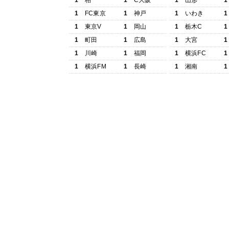
1
柏
1
C大阪
1
山形
1
1
FC東京
1
神戸
1
いわき
1
1
東京V
1
岡山
1
栃木C
1
1
町田
1
広島
1
大宮
1
1
川崎
1
福岡
1
横浜FC
1
1
横浜FM
1
長崎
1
湘南
1