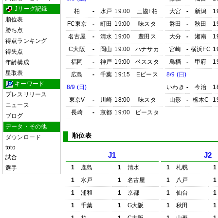
Jリーグ記録
柏
-
水戸
19:00
三協F柏
大宮
-
新潟
1
順位表
FC東京
-
町田
19:00
味スタ
磐田
-
秋田
1
勝ち点
名古屋
-
清水
19:00
豊田ス
大分
-
湘南
1
得点ランキング
C大阪
-
岡山
19:00
ハナサカ
宮崎
-
横浜FC
1
得失点
福岡
-
神戸
19:00
ベススタ
鳥栖
-
甲府
1
年齢構成
星取表
広島
-
千葉
19:15
Eピース
8/9 (日)
キーワード
8/9 (日)
いわき
-
今治
1
プレスリリース
東京V
-
川崎
18:00
味スタ
山形
-
栃木C
1
ニュース
長崎
-
京都
19:00
ピースタ
ブログ
データ・その他
順位表
ダウンロード
toto
J1
J2
試合
1
鹿島
1
清水
1
札幌
1
選手
1
水戸
1
名古屋
1
八戸
1
1
浦和
1
京都
1
仙台
1
1
千葉
1
G大阪
1
秋田
1