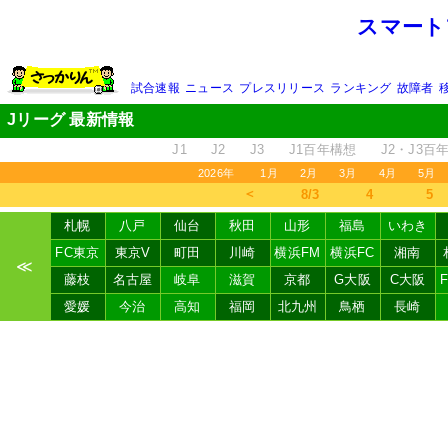
スマート
試合速報
ニュース
プレスリリース
ランキング
故障者
Jリーグ 最新情報
J1
J2
J3
J1百年構想
J2・J3百
2026年
1月
2月
3月
4月
5月
＜
8/3
4
5
札幌
八戸
仙台
秋田
山形
福島
いわき
FC東京
東京V
町田
川崎
横浜FM
横浜FC
湘南
≪
藤枝
名古屋
岐阜
滋賀
京都
G大阪
C大阪
愛媛
今治
高知
福岡
北九州
鳥栖
長崎