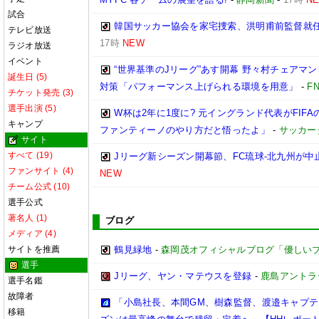
試合
韓国サッカー協会を家宅捜索、洪明甫前監督就
テレビ放送
17時
NEW
ラジオ放送
イベント
“世界基準のJリーグ”あす開幕 野々村チェアマン
誕生日 (5)
対策「パフォーマンス上げられる環境を用意」
-
F
チケット発売 (3)
選手出演 (5)
W杯は2年に1度に? 元イングランド代表がFI
キャンプ
ファンティーノのやり方だと悟ったよ」
-
サッカー
サイト
すべて (19)
Jリーグ新シーズン開幕節、FC琉球-北九州が中止
ファンサイト (4)
NEW
チーム公式 (10)
選手公式
著名人 (1)
ブログ
メディア (4)
サイトを推薦
鶴見緑地
-
森岡茂オフィシャルブログ「優しいブログ」
選手
Jリーグ、ヤン・マテウスを登録
-
鹿島アントラ
選手名鑑
故障者
「小島社長、本間GM、樹森監督、渡邉キャプテン
移籍