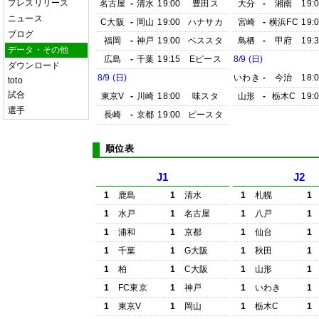
プレスリリース
名古屋
-
清水
19:00
豊田ス
大分
-
湘南
19:
ニュース
C大阪
-
岡山
19:00
ハナサカ
宮崎
-
横浜FC
19:
ブログ
福岡
-
神戸
19:00
ベススタ
鳥栖
-
甲府
19:
データ・その他
広島
-
千葉
19:15
Eピース
8/9 (日)
ダウンロード
8/9 (日)
いわき
-
今治
18:
toto
試合
東京V
-
川崎
18:00
味スタ
山形
-
栃木C
19:
選手
長崎
-
京都
19:00
ピースタ
順位表
J1
J2
1
鹿島
1
清水
1
札幌
1
1
水戸
1
名古屋
1
八戸
1
1
浦和
1
京都
1
仙台
1
1
千葉
1
G大阪
1
秋田
1
1
柏
1
C大阪
1
山形
1
1
FC東京
1
神戸
1
いわき
1
1
東京V
1
岡山
1
栃木C
1