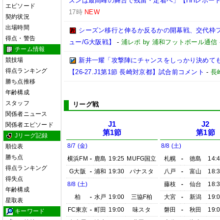
ズンは最高峰の舞台で残留・定着へ」【HHレポー
エピソード
17時
NEW
契約状況
出場時間
シーズン移行と伸るか反るかの開幕戦、交代枠
得点・警告
ュー/G大阪戦】
-
浦レポ by 浦和フットボール通信
チーム情報
競技場
新井一耀「攻撃陣にチャンスをしっかり決めて
得点ランキング
【26-27.J1第1節 長崎対京都】試合前コメント
-
長
勝ち点推移
年齢構成
スタッフ
リーグ戦
関係者ニュース
J1
J2
関係者エピソード
第1節
第1節
Jリーグ記録
8/7 (金)
8/8 (土)
順位表
勝ち点
横浜FM
-
鹿島
19:25
MUFG国立
札幌
-
徳島
14:
得点ランキング
G大阪
-
浦和
19:30
パナスタ
八戸
-
富山
18:
得失点
8/8 (土)
藤枝
-
仙台
18:
年齢構成
柏
-
水戸
19:00
三協F柏
大宮
-
新潟
19:
星取表
FC東京
-
町田
19:00
味スタ
磐田
-
秋田
19:
キーワード