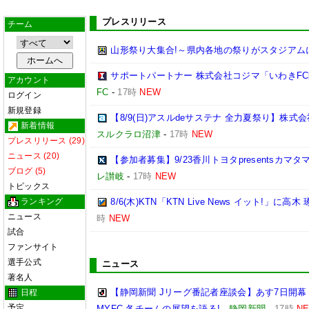
プレスリリース
チーム
山形祭り大集合!～県内各地の祭りがスタジアム
サポートパートナー 株式会社コジマ「いわきF
アカウント
FC
-
17時
NEW
ログイン
新規登録
【8/9(日)アスルdeサステナ 全力夏祭り】株
新着情報
スルクラロ沼津
-
17時
NEW
プレスリリース (29)
ニュース (20)
【参加者募集】9/23香川トヨタpresentsカマ
ブログ (5)
レ讃岐
-
17時
NEW
トピックス
ランキング
8/6(木)KTN「KTN Live News イット!」に高木
ニュース
時
NEW
試合
ファンサイト
選手公式
ニュース
著名人
【静岡新聞 Jリーグ番記者座談会】あす7日開幕
日程
予定
MYFC 各チームの展望を語る!
-
静岡新聞
-
17時
N