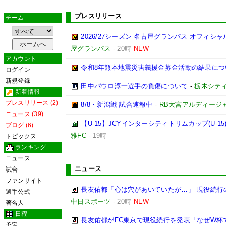
プレスリリース
チーム
2026/27シーズン 名古屋グランパス オフィシャル
屋グランパス
-
20時
NEW
アカウント
令和8年熊本地震災害義援金募金活動の結果につ
ログイン
新規登録
田中パウロ淳一選手の負傷について
-
栃木シテ
新着情報
プレスリリース (2)
8/8・新潟戦 試合速報中
-
RB大宮アルディージ
ニュース (39)
【U-15】JCYインターシティトリムカップ(U-1
ブログ (6)
雅FC
-
19時
トピックス
ランキング
ニュース
ニュース
試合
ファンサイト
長友佑都「心は穴があいていたが…」 現役続行
選手公式
中日スポーツ
-
20時
NEW
著名人
日程
長友佑都がFC東京で現役続行を発表「なぜW杯で
予定