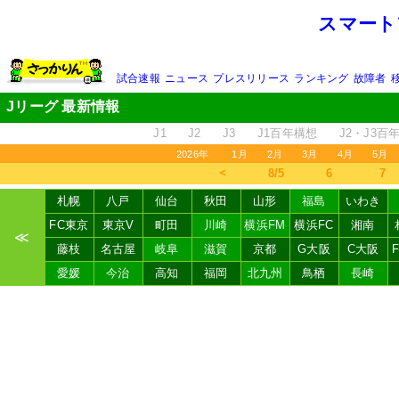
スマート
試合速報
ニュース
プレスリリース
ランキング
故障者
Jリーグ 最新情報
J1
J2
J3
J1百年構想
J2・J3百
2026年
1月
2月
3月
4月
5月
＜
8/5
6
7
札幌
八戸
仙台
秋田
山形
福島
いわき
FC東京
東京V
町田
川崎
横浜FM
横浜FC
湘南
≪
藤枝
名古屋
岐阜
滋賀
京都
G大阪
C大阪
愛媛
今治
高知
福岡
北九州
鳥栖
長崎