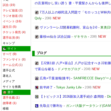
の言葉明かし笑い誘う 妻・平愛梨さんからも後押
試合 (19)
テレビ放送 (2)
7万人以上の移民流入問題で「モロッコとW杯
ラジオ放送 (5)
Qoly
-
20時
NEW
イベント (16)
誕生日 (5)
ヴァンラーレJ2開幕戦勝利、富山を2-0
-
東奥日
チケット発売 (4)
藤枝vs仙台 試合記録
-
ゲキサカ
-
20時
NEW
選手出演 (9)
キャンプ
サイト
ブログ
すべて (9)
ファンサイト (8)
【J2第1節 八戸×富山】八戸が記念すべきJ2
チーム公式 (1)
で富山を破る
-
ドメサカブログ
-
20時
NEW
選手公式
著名人
広島×千葉速報(後半)
-
SANFRECCE Diaryゲ
メディア
サイトを推薦
前半終了
-
Tokyo Junky Life
-
20時
NEW
選手
【トピックス】2026新加入選手紹介:森岡陸
-
D
選手名鑑 (1)
故障者 (1)
先取点で勝利を
-
ガンバ大阪データランド(GAMBA O
移籍