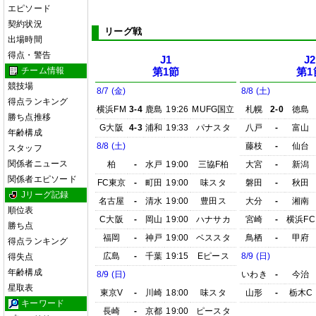
エピソード
契約状況
リーグ戦
出場時間
得点・警告
J1
J2
チーム情報
第1節
第1
競技場
8/7 (金)
8/8 (土)
得点ランキング
横浜FM
3-4
鹿島
19:26
MUFG国立
札幌
2-0
徳島
勝ち点推移
G大阪
4-3
浦和
19:33
パナスタ
八戸
-
富山
年齢構成
8/8 (土)
藤枝
-
仙台
スタッフ
関係者ニュース
柏
-
水戸
19:00
三協F柏
大宮
-
新潟
関係者エピソード
FC東京
-
町田
19:00
味スタ
磐田
-
秋田
Jリーグ記録
名古屋
-
清水
19:00
豊田ス
大分
-
湘南
順位表
C大阪
-
岡山
19:00
ハナサカ
宮崎
-
横浜FC
勝ち点
福岡
-
神戸
19:00
ベススタ
鳥栖
-
甲府
得点ランキング
広島
-
千葉
19:15
Eピース
8/9 (日)
得失点
年齢構成
8/9 (日)
いわき
-
今治
星取表
東京V
-
川崎
18:00
味スタ
山形
-
栃木C
キーワード
長崎
-
京都
19:00
ピースタ