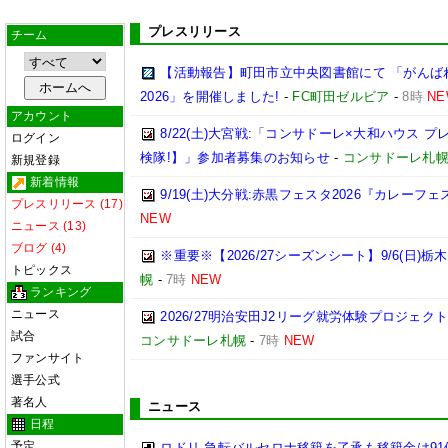
プレスリリース
チーム
【活動報告】町田市立中央図書館にて 「がんば
2026」を開催しました!
-
FC町田ゼルビア
-
8時
NE
アカウント
8/22(土)大宮戦:「コンサドーレ×大和ハウス 
ログイン
検隊!】」参加者募集のお知らせ
-
コンサドーレ札
新規登録
新着情報
9/19(土)大分戦:赤黒フェスタ2026『カレーフ
プレスリリース (17)
NEW
ニュース (13)
ブログ (4)
※重要※【2026/27シーズンシート】9/6(日)
トピックス
幌
-
7時
NEW
ランキング
ニュース
2026/27明治安田J2リーグ就労体験プロジェクト「p
試合
コンサドーレ札幌
-
7時
NEW
ファンサイト
選手公式
著名人
ニュース
日程
予定
ロドリ 急転バルセロナ移籍を了承も移籍金は91