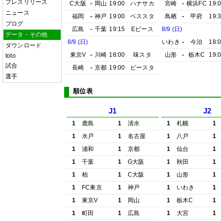
プレスリリース
C大阪
-
岡山
19:00
ハナサカ
宮崎
-
横浜FC
19:
ニュース
福岡
-
神戸
19:00
ベススタ
鳥栖
-
甲府
19:
ブログ
広島
-
千葉
19:15
Eピース
8/9 (日)
データ・その他
8/9 (日)
いわき
-
今治
18:
ダウンロード
東京V
-
川崎
18:00
味スタ
山形
-
栃木C
19:
toto
試合
長崎
-
京都
19:00
ピースタ
選手
順位表
J1
J2
1
鹿島
1
清水
1
札幌
1
1
水戸
1
名古屋
1
八戸
1
1
浦和
1
京都
1
仙台
1
1
千葉
1
G大阪
1
秋田
1
1
柏
1
C大阪
1
山形
1
1
FC東京
1
神戸
1
いわき
1
1
東京V
1
岡山
1
栃木C
1
1
町田
1
広島
1
大宮
1