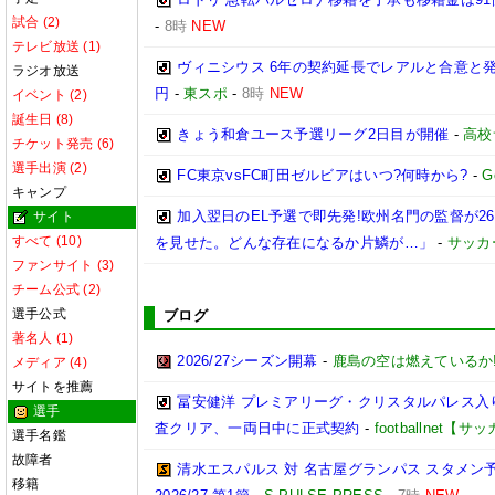
試合 (2)
-
8時
NEW
テレビ放送 (1)
ヴィニシウス 6年の契約延長でレアルと合意と
ラジオ放送
円
-
東スポ
-
8時
NEW
イベント (2)
誕生日 (8)
きょう和倉ユース予選リーグ2日目が開催
-
高校
チケット発売 (6)
選手出演 (2)
FC東京vsFC町田ゼルビアはいつ?何時から?
-
G
キャンプ
加入翌日のEL予選で即先発!欧州名門の監督が
サイト
すべて (10)
を見せた。どんな存在になるか片鱗が…」
-
サッカ
ファンサイト (3)
チーム公式 (2)
選手公式
ブログ
著名人 (1)
2026/27シーズン開幕
-
鹿島の空は燃えているか!
メディア (4)
サイトを推薦
冨安健洋 プレミアリーグ・クリスタルパレス入り
選手
査クリア、一両日中に正式契約
-
footballnet【
選手名鑑
故障者
清水エスパルス 対 名古屋グランパス スタメン予
移籍