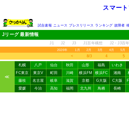
スマート
試合速報
ニュース
プレスリリース
ランキング
故障者
Jリーグ 最新情報
J1
J2
J3
J1百年構想
J2・J3百
2026年
1月
2月
3月
4月
5月
＜
8/3
4
5
札幌
八戸
仙台
秋田
山形
福島
いわき
FC東京
東京V
町田
川崎
横浜FM
横浜FC
湘南
≪
藤枝
名古屋
岐阜
滋賀
京都
G大阪
C大阪
愛媛
今治
高知
福岡
北九州
鳥栖
長崎