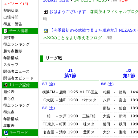
2026/27 第1節
-
S-PULSE PRESS
-
7時
NEW
エピソード (4)
契約状況
おはようございます
-
森岡茂オフィシャルブログ「優
出場時間
時
得点・警告
【今季最初の公式戦で見えた現在地】NEZASカップ 
チーム情報
競技場
木SCのことをより考えるブログ
-
7時
得点ランキング
勝ち点推移
年齢構成
リーグ戦
スタッフ
J1
J2
関係者ニュース
第1節
第1節
関係者エピソード
8/7 (金)
8/8 (土)
Jリーグ記録
順位表
横浜FM
-
鹿島
19:25
MUFG国立
札幌
-
徳島
14:
勝ち点
G大阪
-
浦和
19:30
パナスタ
八戸
-
富山
18:
得点ランキング
8/8 (土)
藤枝
-
仙台
18:
得失点
柏
-
水戸
19:00
三協F柏
大宮
-
新潟
19:
年齢構成
FC東京
-
町田
19:00
味スタ
磐田
-
秋田
19:
星取表
名古屋
-
清水
19:00
豊田ス
大分
-
湘南
19:
キーワード