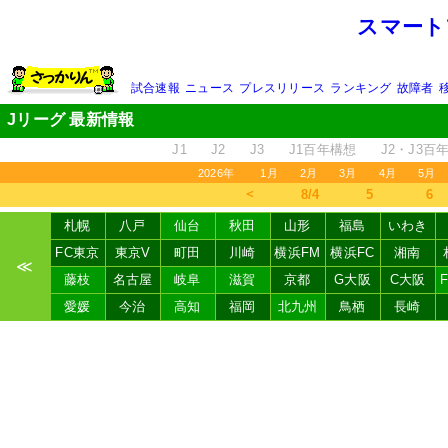
スマート
試合速報
ニュース
プレスリリース
ランキング
故障者
Jリーグ 最新情報
J1
J2
J3
J1百年構想
J2・J3百
2026年
1月
2月
3月
4月
5月
＜
8/4
5
6
札幌
八戸
仙台
秋田
山形
福島
いわき
FC東京
東京V
町田
川崎
横浜FM
横浜FC
湘南
≪
藤枝
名古屋
岐阜
滋賀
京都
G大阪
C大阪
愛媛
今治
高知
福岡
北九州
鳥栖
長崎