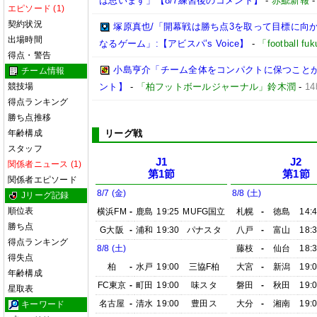
は思います」【8/7練習後のコメント】
-
赤鯱新報
エピソード (1)
契約状況
塚原真也/「開幕戦は勝ち点3を取って目標に向
出場時間
なるゲーム」:【アビスパ’s Voice】
-
「football 
得点・警告
小島亨介「チーム全体をコンパクトに保つことが大事
チーム情報
競技場
ント】
-
「柏フットボールジャーナル」鈴木潤
-
1
得点ランキング
勝ち点推移
年齢構成
リーグ戦
スタッフ
J1
J2
関係者ニュース (1)
第1節
第1節
関係者エピソード
8/7 (金)
8/8 (土)
Jリーグ記録
順位表
横浜FM
-
鹿島
19:25
MUFG国立
札幌
-
徳島
14:
勝ち点
G大阪
-
浦和
19:30
パナスタ
八戸
-
富山
18:
得点ランキング
8/8 (土)
藤枝
-
仙台
18:
得失点
柏
-
水戸
19:00
三協F柏
大宮
-
新潟
19:
年齢構成
FC東京
-
町田
19:00
味スタ
磐田
-
秋田
19:
星取表
名古屋
-
清水
19:00
豊田ス
大分
-
湘南
19:
キーワード