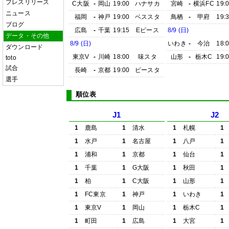
プレスリリース
C大阪
-
岡山
19:00
ハナサカ
宮崎
-
横浜FC
19:
ニュース
福岡
-
神戸
19:00
ベススタ
鳥栖
-
甲府
19:
ブログ
広島
-
千葉
19:15
Eピース
8/9 (日)
データ・その他
8/9 (日)
いわき
-
今治
18:
ダウンロード
東京V
-
川崎
18:00
味スタ
山形
-
栃木C
19:
toto
試合
長崎
-
京都
19:00
ピースタ
選手
順位表
J1
J2
1
鹿島
1
清水
1
札幌
1
1
水戸
1
名古屋
1
八戸
1
1
浦和
1
京都
1
仙台
1
1
千葉
1
G大阪
1
秋田
1
1
柏
1
C大阪
1
山形
1
1
FC東京
1
神戸
1
いわき
1
1
東京V
1
岡山
1
栃木C
1
1
町田
1
広島
1
大宮
1