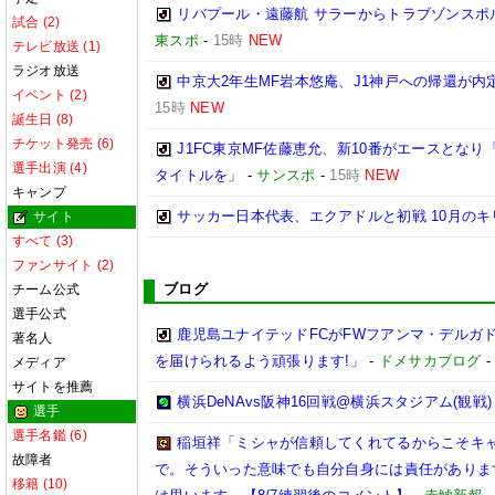
リバプール・遠藤航 サラーからトラブゾンスポ
試合 (2)
東スポ
-
15時
NEW
テレビ放送 (1)
ラジオ放送
中京大2年生MF岩本悠庵、J1神戸への帰還が
イベント (2)
15時
NEW
誕生日 (8)
チケット発売 (6)
J1FC東京MF佐藤恵允、新10番がエースとな
選手出演 (4)
タイトルを」
-
サンスポ
-
15時
NEW
キャンプ
サッカー日本代表、エクアドルと初戦 10月のキ
サイト
すべて (3)
ファンサイト (2)
ブログ
チーム公式
選手公式
鹿児島ユナイテッドFCがFWフアンマ・デルガ
著名人
を届けられるよう頑張ります!」
-
ドメサカブログ
メディア
サイトを推薦
横浜DeNAvs阪神16回戦@横浜スタジアム(観戦)
選手
選手名鑑 (6)
稲垣祥「ミシャが信頼してくれてるからこそキ
故障者
で。そういった意味でも自分自身には責任がありま
移籍 (10)