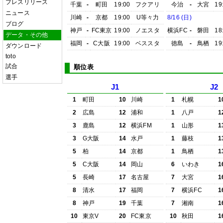
プレスリリース
千葉
-
町田
19:00
フクアリ
今治
-
大宮
19
ニュース
川崎
-
京都
19:00
U等々力
8/16 (日)
ブログ
神戸
-
FC東京
19:00
ノエスタ
横浜FC
-
磐田
18
データ・その他
福岡
-
C大阪
19:00
ベススタ
徳島
-
鳥栖
19
ダウンロード
toto
試合
順位表
選手
J1
J2
1
町田
10
川崎
1
札幌
1
2
広島
12
浦和
1
八戸
1
3
鹿島
12
横浜FM
1
山形
1
3
G大阪
14
水戸
1
藤枝
1
5
柏
14
京都
1
鳥栖
1
5
C大阪
14
岡山
6
いわき
1
5
長崎
17
名古屋
7
大宮
1
8
清水
17
福岡
7
横浜FC
1
8
神戸
19
千葉
7
湘南
1
10
東京V
20
FC東京
10
秋田
1