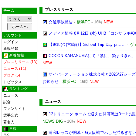
プレスリリース
チーム
交通事故報告
-
横浜FC
-
16時
NEW
メディア情報 8月12日 (水) UHB「コンサラボ#3
アカウント
ログイン
【9/18(金)宮崎戦】School Trip Day pr……
-
ヴ
新規登録
新着情報
COCON KARASUMAにて「紫に、染まりき
プレスリリース (13)
NEW
ニュース (11)
サイバーステーション株式会社と2026/27シー
ブログ (5)
お知らせ
-
横浜FC
-
16時
NEW
トピックス
ランキング
ニュース
ニュース
試合
ファンサイト
J2トリニータ ホームで迎えた開幕戦は0ー1で
選手公式
NEWS DIG
-
16時
NEW
著名人
日程
浦和レッズが開幕・G大阪戦で示した揺るぎな
予定