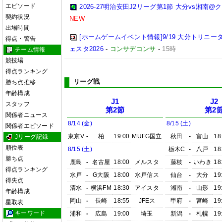
エピソード
2026-27明治安田J2リーグ第1節 大分vs湘南
契約状況
NEW
出場時間
[ホームゲームイベント情報]9/19 大分トリ
得点・警告
ェスタ2026
-
コンサデコンサ
-
15時
チーム情報
競技場
得点ランキング
リーグ戦
勝ち点推移
年齢構成
J1
J2
スタッフ
第2節
第2
関係者ニュース
8/14 (金)
8/15 (土)
関係者エピソード
東京V
-
柏
19:00
MUFG国立
秋田
-
富山
18
Jリーグ記録
順位表
8/15 (土)
栃木C
-
八戸
18
勝ち点
鹿島
-
名古屋
18:00
メルスタ
藤枝
-
いわき
18
得点ランキング
水戸
-
G大阪
18:00
水戸信ス
仙台
-
大分
19
得失点
清水
-
横浜FM
18:30
アイスタ
湘南
-
山形
19
年齢構成
岡山
-
長崎
18:55
JFEス
甲府
-
宮崎
19
星取表
キーワード
浦和
-
広島
19:00
埼玉
新潟
-
札幌
19