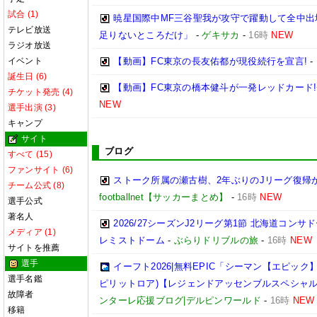
試合 (1)
暁星国際中MF三谷聖我が攻守で躍動して全中出場
テレビ放送
足りないところだけ」
-
ゲキサカ
-
16時
NEW
ラジオ放送
イベント
【動画】FC東京の長友佑都が現役続行を宣言!
-
誕生日 (6)
【動画】FC東京の橋本健斗が一発レッドカード
チケット発売 (4)
NEW
選手出演 (3)
キャンプ
サイト
ブログ
すべて (15)
ファンサイト (6)
ストーク所属の瀬古樹、2年ぶりのJリーグ復帰
チーム公式 (8)
footballnet【サッカーまとめ】
-
16時
NEW
選手公式
著名人
2026/27シーズンJ2リーグ第1節 北海道コン
メディア (1)
レミストドーム
-
ぶらりドリブルの旅
-
16時
NEW
サイトを推薦
選手
イーフト2026|無料EPIC「シーマン【エピック
選手名鑑
ピリットロア)【レジェンドアッセンブルスペシャ
故障者
ンターレ応援ブログ|デルピンワールド
-
16時
NEW
移籍