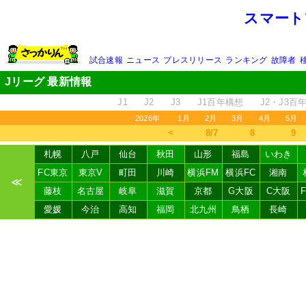
スマート
試合速報
ニュース
プレスリリース
ランキング
故障者
Jリーグ 最新情報
J1
J2
J3
J1百年構想
J2・J3百
2026年
1月
2月
3月
4月
5月
＜
8/7
8
9
札幌
八戸
仙台
秋田
山形
福島
いわき
FC東京
東京V
町田
川崎
横浜FM
横浜FC
湘南
≪
藤枝
名古屋
岐阜
滋賀
京都
G大阪
C大阪
愛媛
今治
高知
福岡
北九州
鳥栖
長崎