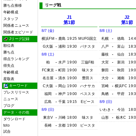
リーグ戦
勝ち点推移
年齢構成
J1
J2
スタッフ
第1節
第1節
関係者ニュース
8/7 (金)
8/8 (土)
関係者エピソード
横浜FM
-
鹿島
19:25
MUFG国立
札幌
-
徳島
14:
Jリーグ記録
順位表
G大阪
-
浦和
19:30
パナスタ
八戸
-
富山
18:
勝ち点
8/8 (土)
藤枝
-
仙台
18:
得点ランキング
柏
-
水戸
19:00
三協F柏
大宮
-
新潟
19:
得失点
FC東京
-
町田
19:00
味スタ
磐田
-
秋田
19:
年齢構成
名古屋
-
清水
19:00
豊田ス
大分
-
湘南
19:
星取表
キーワード
C大阪
-
岡山
19:00
ハナサカ
宮崎
-
横浜FC
19:
プレスリリース
福岡
-
神戸
19:00
ベススタ
鳥栖
-
甲府
19:
ニュース
広島
-
千葉
19:15
Eピース
8/9 (日)
ブログ
8/9 (日)
いわき
-
今治
18:
データ・その他
東京V
-
川崎
18:00
味スタ
山形
-
栃木C
19:
ダウンロード
toto
長崎
-
京都
19:00
ピースタ
試合