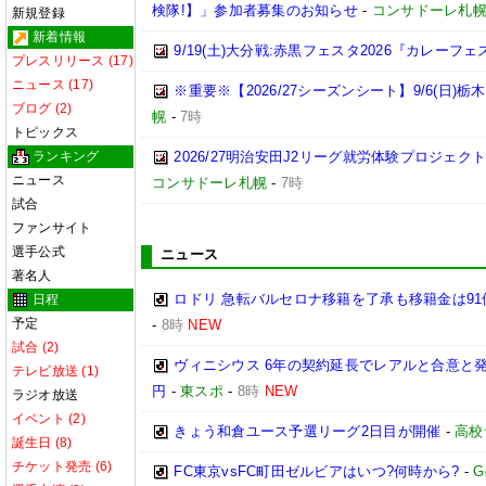
検隊!】」参加者募集のお知らせ
-
コンサドーレ札
新規登録
新着情報
9/19(土)大分戦:赤黒フェスタ2026『カレーフ
プレスリリース (17)
ニュース (17)
※重要※【2026/27シーズンシート】9/6(日)
ブログ (2)
幌
-
7時
トピックス
ランキング
2026/27明治安田J2リーグ就労体験プロジェクト「p
ニュース
コンサドーレ札幌
-
7時
試合
ファンサイト
選手公式
ニュース
著名人
ロドリ 急転バルセロナ移籍を了承も移籍金は91
日程
予定
-
8時
NEW
試合 (2)
ヴィニシウス 6年の契約延長でレアルと合意と
テレビ放送 (1)
円
-
東スポ
-
8時
NEW
ラジオ放送
イベント (2)
きょう和倉ユース予選リーグ2日目が開催
-
高校
誕生日 (8)
チケット発売 (6)
FC東京vsFC町田ゼルビアはいつ?何時から?
-
G