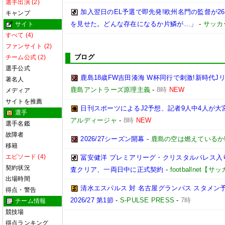
選手出演 (2)
加入翌日のEL予選で即先発!欧州名門の監督が
キャンプ
を見せた。どんな存在になるか片鱗が…」
-
サッカ
サイト
すべて (4)
ファンサイト (2)
ブログ
チーム公式 (2)
選手公式
鹿島18歳FW吉田湊海 W杯同行で刺激!新時代J
著名人
鹿島アントラーズ原理主義
-
8時
NEW
メディア
サイトを推薦
日刊スポーツによるJ2予想、記者9人中4人が大宮
選手
アルディージャ
-
8時
NEW
選手名鑑
故障者
2026/27シーズン開幕
-
鹿島の空は燃えているか!
移籍
エピソード (4)
冨安健洋 プレミアリーグ・クリスタルパレス入り
契約状況
査クリア、一両日中に正式契約
-
footballnet【
出場時間
清水エスパルス 対 名古屋グランパス スタメン予
得点・警告
2026/27 第1節
-
S-PULSE PRESS
-
7時
チーム情報
競技場
得点ランキング