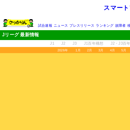
スマート
試合速報
ニュース
プレスリリース
ランキング
故障者
Jリーグ 最新情報
J1
J2
J3
J1百年構想
J2・J3百
2026年
1月
2月
3月
4月
5月