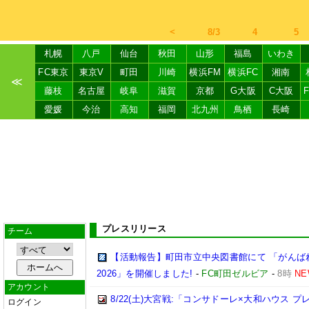
＜
8/3
4
5
札幌
八戸
仙台
秋田
山形
福島
いわき
FC東京
東京V
町田
川崎
横浜FM
横浜FC
湘南
≪
藤枝
名古屋
岐阜
滋賀
京都
G大阪
C大阪
愛媛
今治
高知
福岡
北九州
鳥栖
長崎
プレスリリース
チーム
【活動報告】町田市立中央図書館にて 「がんば
2026」を開催しました!
-
FC町田ゼルビア
-
8時
NE
アカウント
8/22(土)大宮戦:「コンサドーレ×大和ハウス 
ログイン