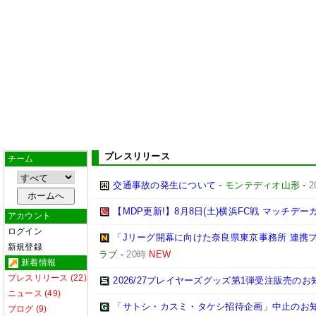
プレスリリース
チーム
交通事故の発生について
-
モンテディオ山形
-
2
【MDP更新!】8月8日(土)横浜FC戦 マッチデー
アカウント
ログイン
「Jリーグ開幕に向けた奈良県東京事務所 連携
新規登録
ラブ
-
20時
NEW
新着情報
プレスリリース (22)
2026/27プレイヤーズグッズ第1弾受注販売のお
ニュース (49)
「サトシ・カスミ・タケシ招待企画」中止のお
ブログ (9)