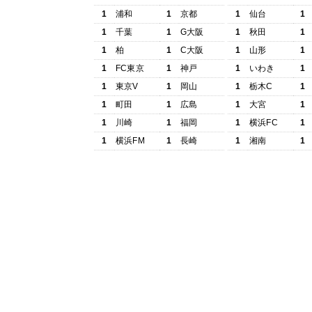
1
浦和
1
京都
1
仙台
1
1
千葉
1
G大阪
1
秋田
1
1
柏
1
C大阪
1
山形
1
1
FC東京
1
神戸
1
いわき
1
1
東京V
1
岡山
1
栃木C
1
1
町田
1
広島
1
大宮
1
1
川崎
1
福岡
1
横浜FC
1
1
横浜FM
1
長崎
1
湘南
1