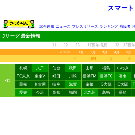
スマート
試合速報
ニュース
プレスリリース
ランキング
故障者
Jリーグ 最新情報
J1
J2
J3
J1百年構想
J2・J3百
2026年
1月
2月
3月
4月
5月
＜
8/4
5
6
札幌
八戸
仙台
秋田
山形
福島
いわき
FC東京
東京V
町田
川崎
横浜FM
横浜FC
湘南
≪
藤枝
名古屋
岐阜
滋賀
京都
G大阪
C大阪
愛媛
今治
高知
福岡
北九州
鳥栖
長崎