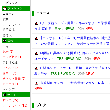
トピックス
ランキング
ニュース
ニュース
試合
Jリーグ新シーズン開幕へ 百年構想リーグ準優勝
ファンサイト
指す 富山県
-
日テレNEWS
-
20時
NEW
選手公式
著名人
【コンサドーレ】5年ぶりの開幕戦勝利へ!川井
日程
っこいい素晴らしいファン・サポーターが声援を送
予定
試合 (2)
J3優勝J2昇格へ いざ開幕! 注目のスタメン争
テレビ放送 (1)
ユナイテッド
-
TBS NEWS DIG
-
20時
NEW
ラジオ放送
イベント (2)
J1開幕へ V・ファーレン長崎・高木監督「今ま
誕生日 (8)
和も発信
-
TBS NEWS DIG
-
20時
NEW
チケット発売 (6)
“超攻撃的サッカー”で得点量産へ!カターレ富山 
選手出演 (4)
NEW
キャンプ
サイト
すべて (35)
ブログ
ファンサイト (11)