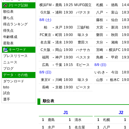
横浜FM
-
鹿島
19:25
MUFG国立
札幌
-
徳島
14:
Jリーグ記録
順位表
G大阪
-
浦和
19:30
パナスタ
八戸
-
富山
18:
勝ち点
8/8 (土)
藤枝
-
仙台
18:
得点ランキング
柏
-
水戸
19:00
三協F柏
大宮
-
新潟
19:
得失点
FC東京
-
町田
19:00
味スタ
磐田
-
秋田
19:
年齢構成
名古屋
-
清水
19:00
豊田ス
大分
-
湘南
19:
星取表
キーワード
C大阪
-
岡山
19:00
ハナサカ
宮崎
-
横浜FC
19:
プレスリリース
福岡
-
神戸
19:00
ベススタ
鳥栖
-
甲府
19:
ニュース
広島
-
千葉
19:15
Eピース
8/9 (日)
ブログ
8/9 (日)
いわき
-
今治
18:
データ・その他
東京V
-
川崎
18:00
味スタ
山形
-
栃木C
19:
ダウンロード
toto
長崎
-
京都
19:00
ピースタ
試合
選手
順位表
J1
J2
1
鹿島
1
清水
1
札幌
1
1
水戸
1
名古屋
1
八戸
1