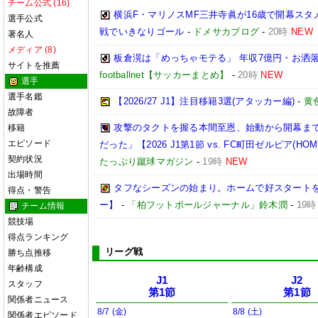
チーム公式 (16)
横浜F・マリノスMF三井寺眞が16歳で開幕スタ
選手公式
戦でいきなりゴール
-
ドメサカブログ
-
20時
NEW
著名人
メディア (8)
板倉滉は「めっちゃモテる」 年収7億円・お洒
サイトを推薦
footballnet【サッカーまとめ】
-
20時
NEW
選手
選手名鑑
【2026/27 J1】注目移籍3選(アタッカー編)
-
黄
故障者
攻撃のタクトを握る本間至恩、始動から開幕ま
移籍
エピソード
だった」【2026 J1第1節 vs. FC町田ゼルビア(HOM
契約状況
たっぷり蹴球マガジン
-
19時
NEW
出場時間
タフなシーズンの始まり。ホームで好スタートを切り
得点・警告
ー】
-
「柏フットボールジャーナル」鈴木潤
-
19時
チーム情報
競技場
得点ランキング
リーグ戦
勝ち点推移
年齢構成
J1
J2
スタッフ
第1節
第1節
関係者ニュース
8/7 (金)
8/8 (土)
関係者エピソード