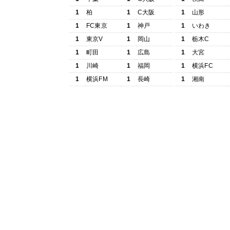
1
柏
1
C大阪
1
山形
1
FC東京
1
神戸
1
いわき
1
東京V
1
岡山
1
栃木C
1
町田
1
広島
1
大宮
1
川崎
1
福岡
1
横浜FC
1
横浜FM
1
長崎
1
湘南