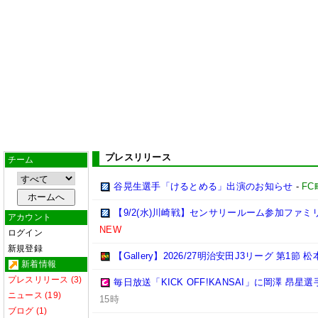
プレスリリース
チーム
谷晃生選手「けるとめる」出演のお知らせ
-
F
【9/2(水)川崎戦】センサリールーム参加ファ
アカウント
NEW
ログイン
新規登録
【Gallery】2026/27明治安田J3リーグ 第1節 
新着情報
プレスリリース (3)
毎日放送「KICK OFF!KANSAI」に岡澤 昂
ニュース (19)
15時
ブログ (1)