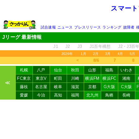
スマート
試合速報
ニュース
プレスリリース
ランキング
故障者
Jリーグ 最新情報
J1
J2
J3
J1百年構想
J2・J3百
2026年
1月
2月
3月
4月
5月
＜
8/6
7
8
札幌
八戸
仙台
秋田
山形
福島
いわき
FC東京
東京V
町田
川崎
横浜FM
横浜FC
湘南
≪
藤枝
名古屋
岐阜
滋賀
京都
G大阪
C大阪
愛媛
今治
高知
福岡
北九州
鳥栖
長崎