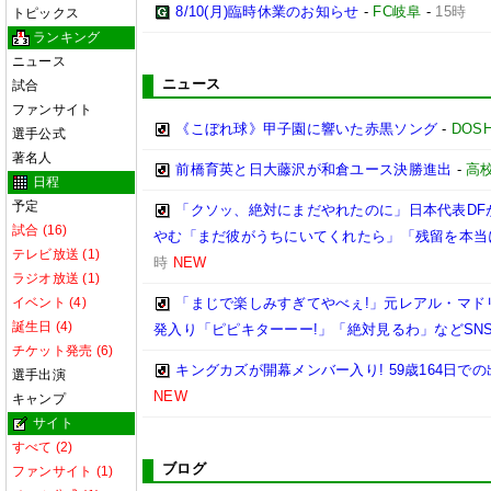
8/10(月)臨時休業のお知らせ
-
FC岐阜
-
15時
トピックス
ランキング
ニュース
ニュース
試合
ファンサイト
《こぼれ球》甲子園に響いた赤黒ソング
-
DOSH
選手公式
著名人
前橋育英と日大藤沢が和倉ユース決勝進出
-
高
日程
予定
「クソッ、絶対にまだやれたのに」日本代表DF
試合 (16)
やむ「まだ彼がうちにいてくれたら」「残留を本当
テレビ放送 (1)
時
NEW
ラジオ放送 (1)
イベント (4)
「まじで楽しみすぎてやべぇ!」元レアル・マドリ
誕生日 (4)
発入り「ピピキターーー!」「絶対見るわ」などSN
チケット発売 (6)
キングカズが開幕メンバー入り! 59歳164日
選手出演
NEW
キャンプ
サイト
すべて (2)
ブログ
ファンサイト (1)