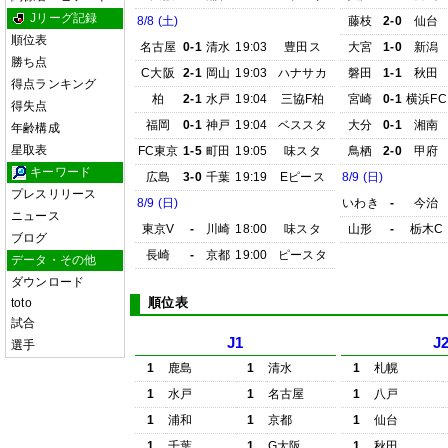
Jリーグ記録
8/8 (土)
藤枝
2-0
仙台
順位表
名古屋
0-1
清水
19:03
豊田ス
大宮
1-0
新潟
勝ち点
C大阪
2-1
岡山
19:03
ハナサカ
磐田
1-1
秋田
得点ランキング
柏
2-1
水戸
19:04
三協F柏
宮崎
0-1
横浜FC
得失点
福岡
0-1
神戸
19:04
ベススタ
大分
0-1
湘南
年齢構成
星取表
FC東京
1-5
町田
19:05
味スタ
鳥栖
2-0
甲府
キーワード
広島
3-0
千葉
19:19
Eピース
8/9 (日)
プレスリリース
8/9 (日)
いわき
-
今治
ニュース
東京V
-
川崎
18:00
味スタ
山形
-
栃木C
ブログ
長崎
-
京都
19:00
ピースタ
データ・その他
ダウンロード
順位表
toto
試合
J1
J
選手
1
鹿島
1
清水
1
札幌
1
水戸
1
名古屋
1
八戸
1
浦和
1
京都
1
仙台
1
千葉
1
G大阪
1
秋田