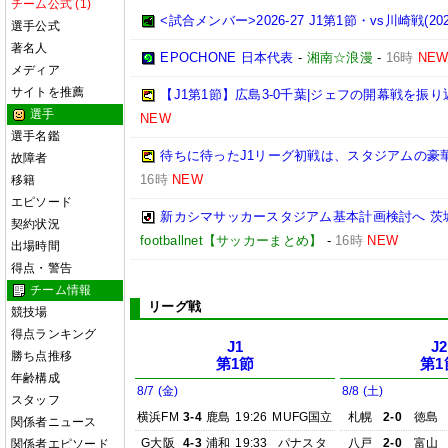
チーム公式 (1)
<試合メンバー>2026-27 J1第1節・vs川崎戦(2026/
選手公式
著名人
EPOCHONE 日本代表
-
湘南☆浪漫
-
16時
NE
メディア
サイトを推薦
【J1第1節】広島3-0千葉|ジェフの開幕戦を振
選手
NEW
選手名鑑
待ちに待ったJ1リーグ初戦は、スタジアムの豪
故障者
16時
NEW
移籍
エピソード
新カシマサッカースタジアム基本計画検討へ 茨
契約状況
footballnet【サッカーまとめ】
-
16時
NEW
出場時間
得点・警告
チーム情報
リーグ戦
競技場
得点ランキング
J1
J2
勝ち点推移
第1節
第1
年齢構成
8/7 (金)
8/8 (土)
スタッフ
横浜FM
3-4
鹿島
19:26
MUFG国立
札幌
2-0
徳島
関係者ニュース
G大阪
4-3
浦和
19:33
パナスタ
八戸
2-0
富山
関係者エピソード