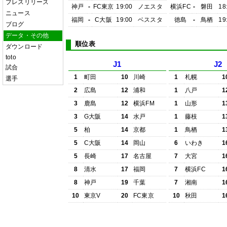
プレスリリース
神戸
-
FC東京
19:00
ノエスタ
横浜FC
-
磐田
18
ニュース
福岡
-
C大阪
19:00
ベススタ
徳島
-
鳥栖
19
ブログ
データ・その他
順位表
ダウンロード
toto
J1
J2
試合
1
町田
10
川崎
1
札幌
1
選手
2
広島
12
浦和
1
八戸
1
3
鹿島
12
横浜FM
1
山形
1
3
G大阪
14
水戸
1
藤枝
1
5
柏
14
京都
1
鳥栖
1
5
C大阪
14
岡山
6
いわき
1
5
長崎
17
名古屋
7
大宮
1
8
清水
17
福岡
7
横浜FC
1
8
神戸
19
千葉
7
湘南
1
10
東京V
20
FC東京
10
秋田
1