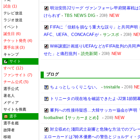
試合 (1)
明治安田J2リーグ ヴァンフォーレ甲府開幕戦は
テレビ放送
けられず
-
TBS NEWS DIG
-
20時
NEW
ラジオ放送
イベント
FIFAに「信頼を損なう重大な誤り」と共同声明
誕生日 (6)
AFC、UEFA、CONCACAFが
-
サンスポ
-
20時
NE
チケット発売 (4)
W杯譲渡計画巡りUEFAなどがFIFA批判の共
選手出演 (3)
せた」と痛烈批判
-
読売新聞
-
20時
NEW
キャンプ
サイト
すべて (12)
ブログ
ファンサイト (7)
チーム公式 (5)
ちょっとしっくりこない。
-
trinitalife
-
20時
N
選手公式
著名人
トリニータの現在地を確認できたよ-J2第1節開幕
メディア
サイトを推薦
審判への性接待疑惑…大韓サッカー協会が声明
選手
footballnet【サッカーまとめ】
-
20時
NEW
選手名鑑
対立収めた淺田武士副審と危険な方法でのプレ
故障者
エローカードは?鈴木優磨への警告とジョルディ・ク
移籍