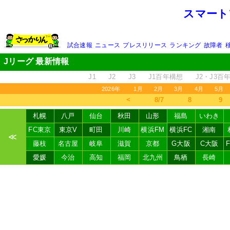
スマート
試合速報
ニュース
プレスリリース
ランキング
故障者
Jリーグ 最新情報
J1
J2
J3
J1百年構想
J2・J3百
2026年
1月
2月
3月
4月
5月
＜
8/7
8
9
札幌
八戸
仙台
秋田
山形
福島
いわき
FC東京
東京V
町田
川崎
横浜FM
横浜FC
湘南
≪
藤枝
名古屋
岐阜
滋賀
京都
G大阪
C大阪
愛媛
今治
高知
福岡
北九州
鳥栖
長崎