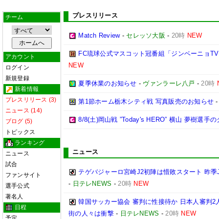
プレスリリース
チーム
Match Review
-
セレッソ大阪
-
20時
NEW
FC琉球公式マスコット冠番組「ジンベーニョTV
アカウント
NEW
ログイン
新規登録
夏季休業のお知らせ
-
ヴァンラーレ八戸
-
20時
新着情報
プレスリリース (3)
第1節ホーム栃木シティ戦 写真販売のお知らせ
ニュース (14)
8/8(土)岡山戦 ”Today's HERO” 横山 夢樹選
ブログ (5)
トピックス
ランキング
ニュース
ニュース
試合
テゲバジャーロ宮崎J2初陣は惜敗スタート 昨季
ファンサイト
-
日テレNEWS
-
20時
NEW
選手公式
著名人
韓国サッカー協会 審判に性接待か 日本人審判2
日程
街の人々は衝撃
-
日テレNEWS
-
20時
NEW
予定