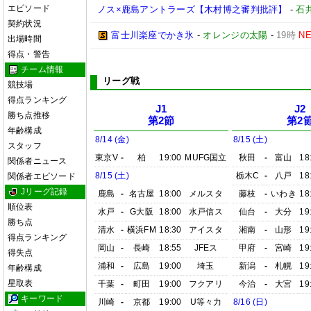
エピソード
ノス×鹿島アントラーズ【木村博之審判批評】
-
石井
契約状況
富士川楽座でかき氷
-
オレンジの太陽
-
19時
N
出場時間
得点・警告
チーム情報
リーグ戦
競技場
得点ランキング
J1
J2
勝ち点推移
第2節
第2
年齢構成
8/14 (金)
8/15 (土)
スタッフ
東京V
-
柏
19:00
MUFG国立
秋田
-
富山
18
関係者ニュース
8/15 (土)
栃木C
-
八戸
18
関係者エピソード
Jリーグ記録
鹿島
-
名古屋
18:00
メルスタ
藤枝
-
いわき
18
順位表
水戸
-
G大阪
18:00
水戸信ス
仙台
-
大分
19
勝ち点
清水
-
横浜FM
18:30
アイスタ
湘南
-
山形
19
得点ランキング
岡山
-
長崎
18:55
JFEス
甲府
-
宮崎
19
得失点
浦和
-
広島
19:00
埼玉
新潟
-
札幌
19
年齢構成
星取表
千葉
-
町田
19:00
フクアリ
今治
-
大宮
19
キーワード
川崎
-
京都
19:00
U等々力
8/16 (日)