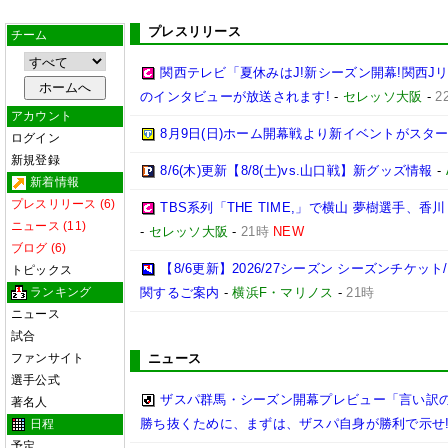
プレスリリース
チーム
関西テレビ「夏休みはJ!新シーズン開幕!関西J
のインタビューが放送されます!
-
セレッソ大阪
-
2
アカウント
8月9日(日)ホーム開幕戦より新イベントがスター
ログイン
新規登録
8/6(木)更新【8/8(土)vs.山口戦】新グッズ情報
-
新着情報
プレスリリース (6)
TBS系列「THE TIME,」で横山 夢樹選手、
ニュース (11)
-
セレッソ大阪
-
21時
NEW
ブログ (6)
【8/6更新】2026/27シーズン シーズンチケ
トピックス
ランキング
関するご案内
-
横浜F・マリノス
-
21時
ニュース
試合
ファンサイト
ニュース
選手公式
ザスパ群馬・シーズン開幕プレビュー「言い訳
著名人
勝ち抜くために、まずは、ザスパ自身が勝利で示せ
日程
予定