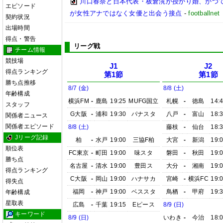
川口春奈と日本代表・板倉滉が授かり婚、かつ
エピソード
が女性アナではなく女優と出会う接点
-
footbal
契約状況
出場時間
得点・警告
リーグ戦
チーム情報
競技場
J1
J2
得点ランキング
第1節
第1節
勝ち点推移
8/7 (金)
8/8 (土)
年齢構成
横浜FM
-
鹿島
19:25
MUFG国立
札幌
-
徳島
14:
スタッフ
G大阪
-
浦和
19:30
パナスタ
八戸
-
富山
18:
関係者ニュース
関係者エピソード
8/8 (土)
藤枝
-
仙台
18:
Jリーグ記録
柏
-
水戸
19:00
三協F柏
大宮
-
新潟
19:
順位表
FC東京
-
町田
19:00
味スタ
磐田
-
秋田
19:
勝ち点
名古屋
-
清水
19:00
豊田ス
大分
-
湘南
19:
得点ランキング
C大阪
-
岡山
19:00
ハナサカ
宮崎
-
横浜FC
19:
得失点
福岡
-
神戸
19:00
ベススタ
鳥栖
-
甲府
19:
年齢構成
星取表
広島
-
千葉
19:15
Eピース
8/9 (日)
キーワード
8/9 (日)
いわき
-
今治
18: