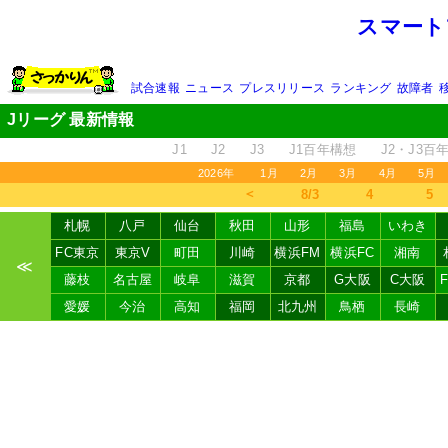
スマート
試合速報
ニュース
プレスリリース
ランキング
故障者
Jリーグ 最新情報
J1
J2
J3
J1百年構想
J2・J3百
2026年
1月
2月
3月
4月
5月
＜
8/3
4
5
札幌
八戸
仙台
秋田
山形
福島
いわき
FC東京
東京V
町田
川崎
横浜FM
横浜FC
湘南
≪
藤枝
名古屋
岐阜
滋賀
京都
G大阪
C大阪
愛媛
今治
高知
福岡
北九州
鳥栖
長崎