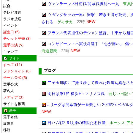
ヴァンラーレ 8日初戦/開幕戦勝利へ一丸
-
東奥
試合
テレビ放送
ウガンダサッカー界に衝撃…若き主将が死去、
ラジオ放送
される
-
ゲキサカ
-
22時
NEW
イベント
誕生日 (5)
フランス代表退任のデシャン監督、中東から超
チケット発売 (3)
コンサドーレ・木実快斗選手 「心が痛い」 傷
選手出演 (5)
海道新聞
-
22時
NEW
キャンプ
サイト
すべて (14)
ブログ
ファンサイト (6)
チーム公式 (5)
二子玉川駅にて撮り鉄して撮れた鉄道写真なのだ!! (20
選手公式
著名人
明日は第1節 横浜F・マリノス戦
-
鹿じい日記～
メディア (3)
サイトを推薦
Jリーグは開幕前が一番楽しい 2026/27 ベガル
選手
NEW
選手名鑑
日ハム戦2-6 牧原の確固たる技量
-
ホークス-アビ
故障者
移籍