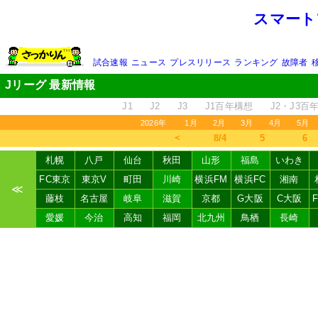
スマート
試合速報
ニュース
プレスリリース
ランキング
故障者
Jリーグ 最新情報
J1
J2
J3
J1百年構想
J2・J3百
2026年
1月
2月
3月
4月
5月
＜
8/4
5
6
札幌
八戸
仙台
秋田
山形
福島
いわき
FC東京
東京V
町田
川崎
横浜FM
横浜FC
湘南
≪
藤枝
名古屋
岐阜
滋賀
京都
G大阪
C大阪
愛媛
今治
高知
福岡
北九州
鳥栖
長崎