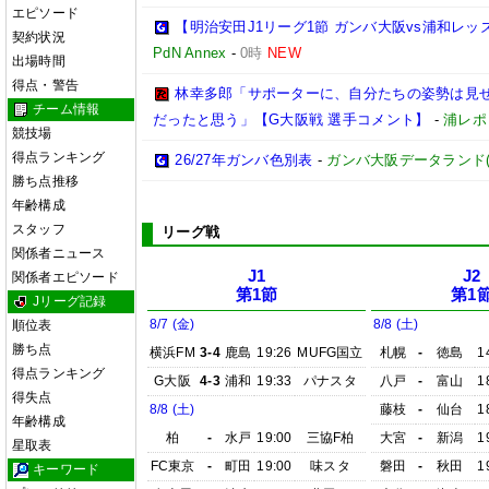
エピソード
【明治安田J1リーグ1節 ガンバ大阪vs浦和レ
契約状況
PdN Annex
-
0時
NEW
出場時間
得点・警告
林幸多郎「サポーターに、自分たちの姿勢は見
チーム情報
だったと思う」【G大阪戦 選手コメント】
-
浦レポ
競技場
得点ランキング
26/27年ガンバ色別表
-
ガンバ大阪データランド(GAM
勝ち点推移
年齢構成
スタッフ
リーグ戦
関係者ニュース
J1
J2
関係者エピソード
第1節
第1
Jリーグ記録
8/7 (金)
8/8 (土)
順位表
勝ち点
横浜FM
3-4
鹿島
19:26
MUFG国立
札幌
-
徳島
1
得点ランキング
G大阪
4-3
浦和
19:33
パナスタ
八戸
-
富山
1
得失点
8/8 (土)
藤枝
-
仙台
1
年齢構成
柏
-
水戸
19:00
三協F柏
大宮
-
新潟
1
星取表
FC東京
-
町田
19:00
味スタ
磐田
-
秋田
1
キーワード