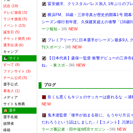
冨安健洋、クリスタルパレス加入 1年ぶりのプ
試合 (19)
テレビ放送 (3)
横浜FM、16歳・三井寺真が歴史的開幕1号 開
ラジオ放送 (5)
シーズン移行初年度、久保建英超えの衝撃「(16歳
イベント (15)
ーツ報知
-
1時
NEW
誕生日 (5)
チケット発売 (4)
プレミアリーグに日本選手がシーズン最多9人 クリ
選手出演 (9)
刊スポーツ
-
1時
NEW
キャンプ
【日本代表】森保一監督 衝撃デビューの三井寺
サイト
すべて (9)
ね」
-
東スポ
-
0時
NEW
ファンサイト (3)
チーム公式 (5)
選手公式
ブログ
著名人 (1)
良くも悪くもキジェのサッカーは疲れるな ～浦
メディア
サイトを推薦
NEW
選手
鬼木達監督「後半が始まる前に、もうやり方云
選手名鑑
だわろうという話はしました」/【コメント】J1第1
故障者
ラーズ番記者・田中滋WEBマガジン
-
0時
NEW
移籍