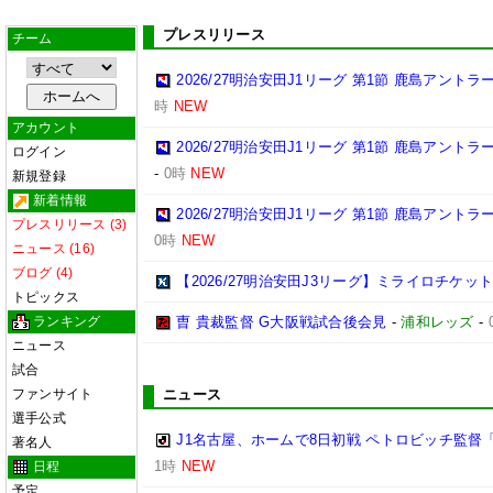
プレスリリース
チーム
2026/27明治安田J1リーグ 第1節 鹿島アント
時
NEW
アカウント
2026/27明治安田J1リーグ 第1節 鹿島アント
ログイン
-
0時
NEW
新規登録
新着情報
2026/27明治安田J1リーグ 第1節 鹿島アント
プレスリリース (3)
0時
NEW
ニュース (16)
ブログ (4)
【2026/27明治安田J3リーグ】ミライロチケ
トピックス
ランキング
曺 貴裁監督 G大阪戦試合後会見
-
浦和レッズ
-
ニュース
試合
ファンサイト
ニュース
選手公式
J1名古屋、ホームで8日初戦 ペトロビッチ監
著名人
1時
NEW
日程
予定