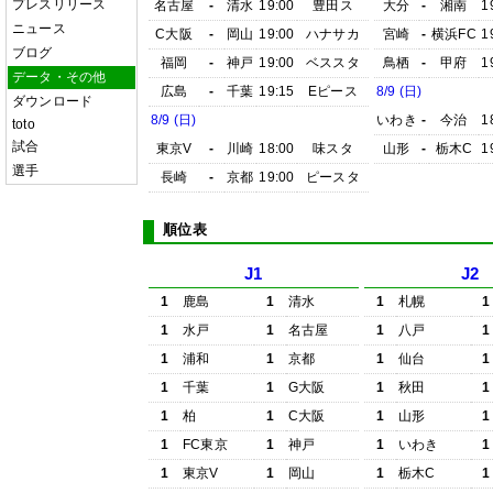
プレスリリース
名古屋
-
清水
19:00
豊田ス
大分
-
湘南
1
ニュース
C大阪
-
岡山
19:00
ハナサカ
宮崎
-
横浜FC
1
ブログ
福岡
-
神戸
19:00
ベススタ
鳥栖
-
甲府
1
データ・その他
広島
-
千葉
19:15
Eピース
8/9 (日)
ダウンロード
8/9 (日)
いわき
-
今治
1
toto
試合
東京V
-
川崎
18:00
味スタ
山形
-
栃木C
1
選手
長崎
-
京都
19:00
ピースタ
順位表
J1
J2
1
鹿島
1
清水
1
札幌
1
1
水戸
1
名古屋
1
八戸
1
1
浦和
1
京都
1
仙台
1
1
千葉
1
G大阪
1
秋田
1
1
柏
1
C大阪
1
山形
1
1
FC東京
1
神戸
1
いわき
1
1
東京V
1
岡山
1
栃木C
1