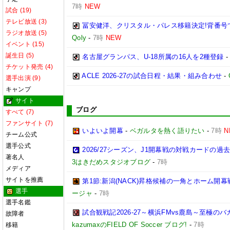
7時
NEW
試合 (19)
テレビ放送 (3)
冨安健洋、クリスタル・パレス移籍決定!背番号
ラジオ放送 (5)
Qoly
-
7時
NEW
イベント (15)
誕生日 (5)
名古屋グランパス、U-18所属の16人を2種登録
チケット発売 (4)
ACLE 2026-27の試合日程・結果・組み合わせ
-
選手出演 (9)
キャンプ
サイト
ブログ
すべて (7)
ファンサイト (7)
いよいよ開幕
-
ベガルタを熱く語りたい
-
7時
N
チーム公式
選手公式
2026/27シーズン、J1開幕戦の対戦カードの
著名人
3はきだめスタジオブログ
-
7時
メディア
サイトを推薦
第1節:新潟(NACK)昇格候補の一角とホーム開幕
選手
ージャ
-
7時
選手名鑑
試合観戦記2026-27～横浜FMvs鹿島～至極
故障者
kazumaxのFIELD OF Soccer ブログ!
-
7時
移籍