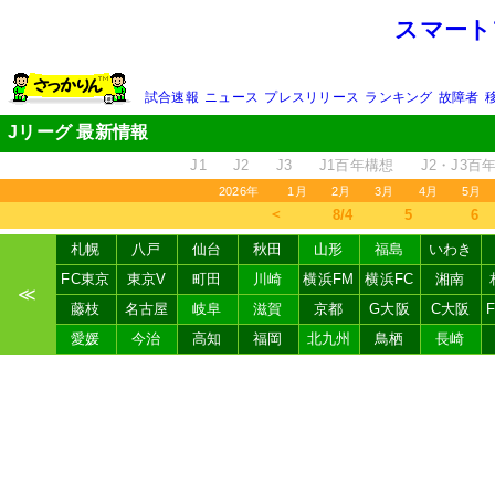
スマート
試合速報
ニュース
プレスリリース
ランキング
故障者
Jリーグ 最新情報
J1
J2
J3
J1百年構想
J2・J3百
2026年
1月
2月
3月
4月
5月
＜
8/4
5
6
札幌
八戸
仙台
秋田
山形
福島
いわき
FC東京
東京V
町田
川崎
横浜FM
横浜FC
湘南
≪
藤枝
名古屋
岐阜
滋賀
京都
G大阪
C大阪
愛媛
今治
高知
福岡
北九州
鳥栖
長崎