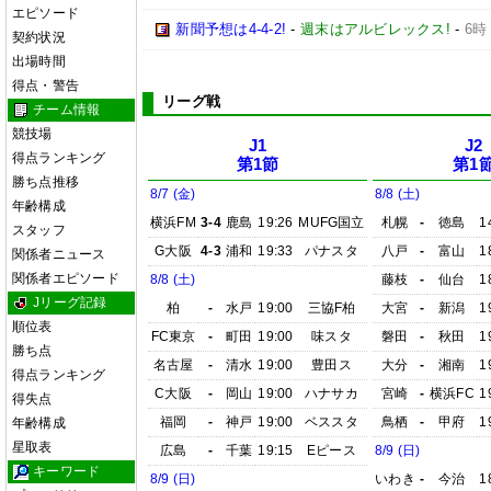
エピソード
新聞予想は4-4-2!
-
週末はアルビレックス!
-
6時
契約状況
出場時間
得点・警告
リーグ戦
チーム情報
競技場
J1
J2
得点ランキング
第1節
第1
勝ち点推移
8/7 (金)
8/8 (土)
年齢構成
横浜FM
3-4
鹿島
19:26
MUFG国立
札幌
-
徳島
1
スタッフ
G大阪
4-3
浦和
19:33
パナスタ
八戸
-
富山
1
関係者ニュース
関係者エピソード
8/8 (土)
藤枝
-
仙台
1
Jリーグ記録
柏
-
水戸
19:00
三協F柏
大宮
-
新潟
1
順位表
FC東京
-
町田
19:00
味スタ
磐田
-
秋田
1
勝ち点
名古屋
-
清水
19:00
豊田ス
大分
-
湘南
1
得点ランキング
C大阪
-
岡山
19:00
ハナサカ
宮崎
-
横浜FC
1
得失点
福岡
-
神戸
19:00
ベススタ
鳥栖
-
甲府
1
年齢構成
星取表
広島
-
千葉
19:15
Eピース
8/9 (日)
キーワード
8/9 (日)
いわき
-
今治
1