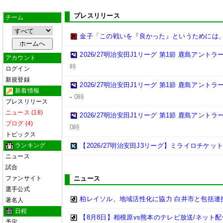
プレスリリース
チーム
金子「この戦いを『良かった』というためには
2026/27明治安田J1リーグ 第1節 鹿島アント
アカウント
時
ログイン
新規登録
2026/27明治安田J1リーグ 第1節 鹿島アント
新着情報
-
0時
プレスリリース
ニュース (18)
2026/27明治安田J1リーグ 第1節 鹿島アント
ブログ (4)
0時
トピックス
ランキング
【2026/27明治安田J3リーグ】ミライロチケ
ニュース
試合
ファンサイト
ニュース
選手公式
柏レイソル、地域活性化に協力 白井市と包括連携
著名人
日程
【8月8日】相模原vs熊本のテレビ放送/ネット配
予定