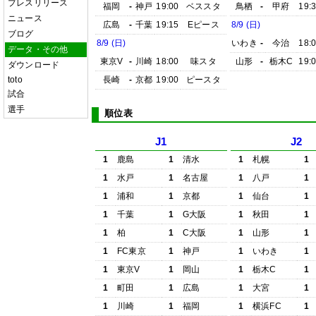
プレスリリース
福岡
-
神戸
19:00
ベススタ
鳥栖
-
甲府
19:
ニュース
広島
-
千葉
19:15
Eピース
8/9 (日)
ブログ
8/9 (日)
いわき
-
今治
18:
データ・その他
東京V
-
川崎
18:00
味スタ
山形
-
栃木C
19:
ダウンロード
toto
長崎
-
京都
19:00
ピースタ
試合
選手
順位表
J1
J2
1
鹿島
1
清水
1
札幌
1
1
水戸
1
名古屋
1
八戸
1
1
浦和
1
京都
1
仙台
1
1
千葉
1
G大阪
1
秋田
1
1
柏
1
C大阪
1
山形
1
1
FC東京
1
神戸
1
いわき
1
1
東京V
1
岡山
1
栃木C
1
1
町田
1
広島
1
大宮
1
1
川崎
1
福岡
1
横浜FC
1