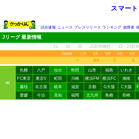
スマート
試合速報
ニュース
プレスリリース
ランキング
故障者
Jリーグ 最新情報
J1
J2
J3
J1百年構想
J2・J3百
2026年
1月
2月
3月
4月
5月
＜
8/4
5
6
札幌
八戸
仙台
秋田
山形
福島
いわき
FC東京
東京V
町田
川崎
横浜FM
横浜FC
湘南
≪
藤枝
名古屋
岐阜
滋賀
京都
G大阪
C大阪
愛媛
今治
高知
福岡
北九州
鳥栖
長崎