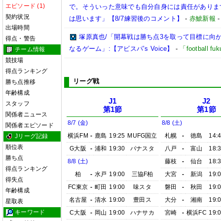
エピソード (1)
で。そういった意味でも自分自身には責任がありま
契約状況
は思います」【8/7練習後のコメント】
-
赤鯱新報
出場時間
塚原真也/「開幕戦は勝ち点3を取って目標に向
得点・警告
なるゲーム」:【アビスパ’s Voice】
-
「football 
チーム情報
競技場
得点ランキング
リーグ戦
勝ち点推移
年齢構成
J1
J2
スタッフ
第1節
第1節
関係者ニュース
8/7 (金)
8/8 (土)
関係者エピソード
横浜FM
-
鹿島
19:25
MUFG国立
札幌
-
徳島
14:
Jリーグ記録
順位表
G大阪
-
浦和
19:30
パナスタ
八戸
-
富山
18:
勝ち点
8/8 (土)
藤枝
-
仙台
18:
得点ランキング
柏
-
水戸
19:00
三協F柏
大宮
-
新潟
19:
得失点
FC東京
-
町田
19:00
味スタ
磐田
-
秋田
19:
年齢構成
名古屋
-
清水
19:00
豊田ス
大分
-
湘南
19:
星取表
キーワード
C大阪
-
岡山
19:00
ハナサカ
宮崎
-
横浜FC
19: