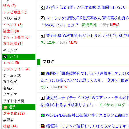
試合 (2)
わずか「22分間」が示す意味 真価問われるJリ
テレビ放送 (1)
レイラック滋賀のGK笠原淳さん(新潟高校出身)3
ラジオ放送
イベント (2)
「やめない力」とは ?
-
新潟日報
-
16時
NEW
誕生日 (8)
菅原由勢 W杯期間中の“至れり尽くせり”な拠
チケット発売 (6)
スポニチ
-
16時
NEW
選手出演 (4)
キャンプ
サイト
ブログ
すべて (5)
ファンサイト (4)
森岡陸「開幕戦勝利でしっかり連勝をしていけ
チーム公式
るように頑張りたいなと思ってます」【8月5日囲
選手公式
ガ)
-
16時
NEW
著名人
メディア
鹿児島ユナイテッドFCがFWフアンマ・デルガ
サイトを推薦
を届けられるよう頑張ります!」
-
ドメサカブログ
選手
選手名鑑 (12)
横浜DeNAvs阪神16回戦@横浜スタジアム(観戦)
故障者
稲垣祥「ミシャが信頼してくれてるからこそキ
移籍 (14)