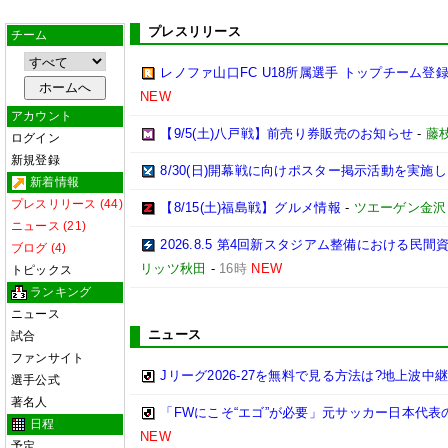
プレスリリース
チーム
レノファ山口FC U18所属選手 トップチーム登録
NEW
アカウント
【9/5(土)八戸戦】前売り券販売のお知らせ
-
藤枝
ログイン
新規登録
8/30(日)開幕戦に向けポスター掲示活動を実施
新着情報
プレスリリース (44)
【8/15(土)福島戦】グルメ情報
-
ツエーゲン金沢
ニュース (21)
2026.8.5 第4回新スタジアム整備における
ブログ (4)
リッツ秋田
-
16時
NEW
トピックス
ランキング
ニュース
ニュース
試合
ファンサイト
Jリーグ2026-27を無料で見る方法は?地上波中
選手公式
著名人
「FWにこそ“エゴ”が必要」元サッカー日本代
日程
NEW
予定