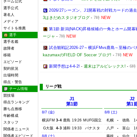
チーム公式
選手公式
2026/27シーズン、J1開幕戦の対戦カードの
著名人
3はきだめスタジオブログ
-
7時
NEW
メディア
サイトを推薦
第1節:新潟(NACK)昇格候補の一角とホーム開幕
選手
ージャ
-
7時
NEW
選手名鑑
試合観戦記2026-27～横浜FMvs鹿島～至極
故障者
kazumaxのFIELD OF Soccer ブログ!
-
7時
NEW
移籍
エピソード
新聞予想は4-4-2!
-
週末はアルビレックス!
-
6時
契約状況
出場時間
得点・警告
リーグ戦
チーム情報
競技場
J1
J2
得点ランキング
第1節
第1
勝ち点推移
8/7 (金)
8/8 (土)
年齢構成
横浜FM
3-4
鹿島
19:26
MUFG国立
札幌
-
徳島
1
スタッフ
G大阪
4-3
浦和
19:33
パナスタ
八戸
-
富山
1
関係者ニュース
関係者エピソード
8/8 (土)
藤枝
-
仙台
1