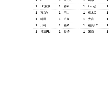
1
柏
1
C大阪
1
山形
1
1
FC東京
1
神戸
1
いわき
1
1
東京V
1
岡山
1
栃木C
1
1
町田
1
広島
1
大宮
1
1
川崎
1
福岡
1
横浜FC
1
1
横浜FM
1
長崎
1
湘南
1