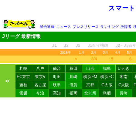
スマート
試合速報
ニュース
プレスリリース
ランキング
故障者
Jリーグ 最新情報
J1
J2
J3
J1百年構想
J2・J3百
2026年
1月
2月
3月
4月
5月
＜
8/4
5
6
札幌
八戸
仙台
秋田
山形
福島
いわき
FC東京
東京V
町田
川崎
横浜FM
横浜FC
湘南
≪
藤枝
名古屋
岐阜
滋賀
京都
G大阪
C大阪
愛媛
今治
高知
福岡
北九州
鳥栖
長崎