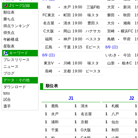
Jリーグ記録
柏
-
水戸
19:00
三協F柏
大宮
-
新潟
1
順位表
FC東京
-
町田
19:00
味スタ
磐田
-
秋田
1
勝ち点
名古屋
-
清水
19:00
豊田ス
大分
-
湘南
1
得点ランキング
C大阪
-
岡山
19:00
ハナサカ
宮崎
-
横浜FC
1
得失点
福岡
-
神戸
19:00
ベススタ
鳥栖
-
甲府
1
年齢構成
星取表
広島
-
千葉
19:15
Eピース
8/9 (日)
キーワード
8/9 (日)
いわき
-
今治
1
プレスリリース
東京V
-
川崎
18:00
味スタ
山形
-
栃木C
1
ニュース
長崎
-
京都
19:00
ピースタ
ブログ
データ・その他
順位表
ダウンロード
toto
J1
J2
試合
1
鹿島
1
清水
1
札幌
1
選手
1
水戸
1
名古屋
1
八戸
1
1
浦和
1
京都
1
仙台
1
1
千葉
1
G大阪
1
秋田
1