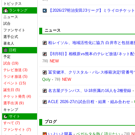
トピックス
ランキング
【2026/27明治安田J3リーグ】ミライロチケ
ニュース
試合
ファンサイト
ニュース
選手公式
柏レイソル、地域活性化に協力 白井市と包括連携
著名人
日程
【8月8日】相模原vs熊本のテレビ放送/ネット配
予定
7時
NEW
試合 (19)
テレビ放送 (3)
冨安健洋、クリスタル・パレス移籍決定!背番号
ラジオ放送 (5)
Qoly
-
7時
NEW
イベント (15)
誕生日 (5)
名古屋グランパス、U-18所属の16人を2種登録
チケット発売 (4)
ACLE 2026-27の試合日程・結果・組み合わせ
-
選手出演 (9)
キャンプ
サイト
ブログ
すべて (7)
ファンサイト (7)
いよいよ開幕
-
ベガルタを熱く語りたい
-
7時
N