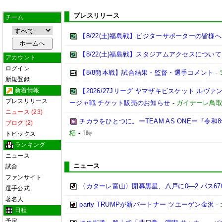
プレスリリース
チーム
【8/22(土)福島戦】ビジターサポーターの皆様へ
【8/22(土)福島戦】スタジアムアクセスについて
アカウント
ログイン
【8/8熊本戦】試合結果・監督・選手コメント
-
新規登録
新着情報
【2026/27Jリーグ ヤマザキビスケット ルヴァン
プレスリリース
ージャ戦 チケット販売のお知らせ
-
ガイナーレ鳥
ニュース (23)
チカラをひとつに。ーTEAM AS ONEー『令
ブログ (2)
栖
-
1時
トピックス
ランキング
ニュース
ニュース
試合
ファンサイト
〈カターレ富山〉開幕黒星、八戸に0―2 パス6
選手公式
著名人
party TRUMPが新パートナー ツエーゲン金沢
-
日程
予定