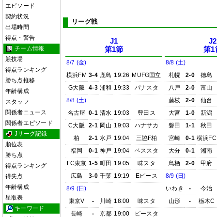
エピソード
契約状況
リーグ戦
出場時間
得点・警告
J1
J2
チーム情報
第1節
第1
競技場
8/7 (金)
8/8 (土)
得点ランキング
横浜FM
3-4
鹿島
19:26
MUFG国立
札幌
2-0
徳島
勝ち点推移
G大阪
4-3
浦和
19:33
パナスタ
八戸
2-0
富山
年齢構成
8/8 (土)
藤枝
2-0
仙台
スタッフ
関係者ニュース
名古屋
0-1
清水
19:03
豊田ス
大宮
1-0
新潟
関係者エピソード
C大阪
2-1
岡山
19:03
ハナサカ
磐田
1-1
秋田
Jリーグ記録
柏
2-1
水戸
19:04
三協F柏
宮崎
0-1
横浜FC
順位表
福岡
0-1
神戸
19:04
ベススタ
大分
0-1
湘南
勝ち点
FC東京
1-5
町田
19:05
味スタ
鳥栖
2-0
甲府
得点ランキング
広島
3-0
千葉
19:19
Eピース
8/9 (日)
得失点
年齢構成
8/9 (日)
いわき
-
今治
星取表
東京V
-
川崎
18:00
味スタ
山形
-
栃木C
キーワード
長崎
-
京都
19:00
ピースタ