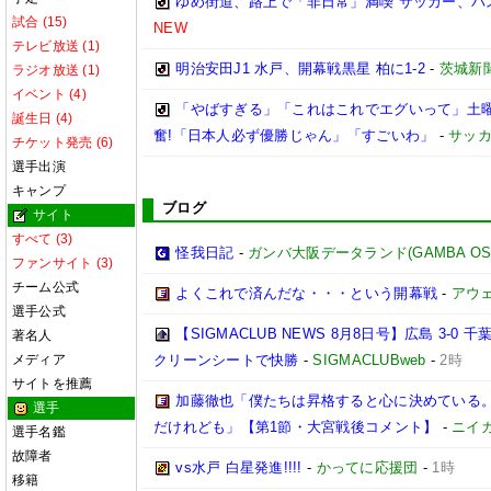
ゆめ街道、路上で「非日常」満喫 サッカー、バ
試合 (15)
NEW
テレビ放送 (1)
明治安田J1 水戸、開幕戦黒星 柏に1-2
-
茨城新
ラジオ放送 (1)
イベント (4)
「やばすぎる」「これはこれでエグいって」土曜
誕生日 (4)
奮!「日本人必ず優勝じゃん」「すごいわ」
-
サッカ
チケット発売 (6)
選手出演
キャンプ
ブログ
サイト
すべて (3)
怪我日記
-
ガンバ大阪データランド(GAMBA OSAKA
ファンサイト (3)
チーム公式
よくこれで済んだな・・・という開幕戦
-
アウェ
選手公式
【SIGMACLUB NEWS 8月8日号】広島 3
著名人
メディア
クリーンシートで快勝
-
SIGMACLUBweb
-
2時
サイトを推薦
加藤徹也「僕たちは昇格すると心に決めている
選手
だけれども」【第1節・大宮戦後コメント】
-
ニイ
選手名鑑
故障者
vs水戸 白星発進!!!!
-
かってに応援団
-
1時
移籍