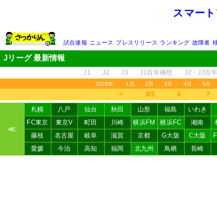
スマート
試合速報
ニュース
プレスリリース
ランキング
故障者
Jリーグ 最新情報
J1
J2
J3
J1百年構想
J2・J3百
2026年
1月
2月
3月
4月
5月
＜
8/5
6
7
札幌
八戸
仙台
秋田
山形
福島
いわき
FC東京
東京V
町田
川崎
横浜FM
横浜FC
湘南
≪
藤枝
名古屋
岐阜
滋賀
京都
G大阪
C大阪
愛媛
今治
高知
福岡
北九州
鳥栖
長崎