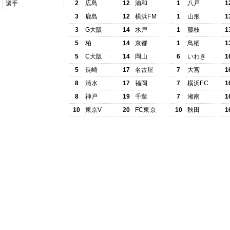
2
広島
12
浦和
1
八戸
1
選手
3
鹿島
12
横浜FM
1
山形
1
3
G大阪
14
水戸
1
藤枝
1
5
柏
14
京都
1
鳥栖
1
5
C大阪
14
岡山
6
いわき
1
5
長崎
17
名古屋
7
大宮
1
8
清水
17
福岡
7
横浜FC
1
8
神戸
19
千葉
7
湘南
1
10
東京V
20
FC東京
10
秋田
1