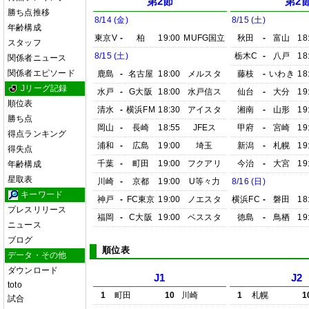
第2節
第2
勝ち点推移
8/14 (金)
8/15 (土)
年齢構成
東京V
-
柏
19:00
MUFG国立
秋田
-
富山
18
スタッフ
8/15 (土)
栃木C
-
八戸
18
関係者ニュース
関係者エピソード
鹿島
-
名古屋
18:00
メルスタ
藤枝
-
いわき
18
Jリーグ記録
水戸
-
G大阪
18:00
水戸信ス
仙台
-
大分
19
順位表
清水
-
横浜FM
18:30
アイスタ
湘南
-
山形
19
勝ち点
岡山
-
長崎
18:55
JFEス
甲府
-
宮崎
19
得点ランキング
浦和
-
広島
19:00
埼玉
新潟
-
札幌
19
得失点
千葉
-
町田
19:00
フクアリ
今治
-
大宮
19
年齢構成
星取表
川崎
-
京都
19:00
U等々力
8/16 (日)
キーワード
神戸
-
FC東京
19:00
ノエスタ
横浜FC
-
磐田
18
プレスリリース
福岡
-
C大阪
19:00
ベススタ
徳島
-
鳥栖
19
ニュース
ブログ
順位表
データ・その他
ダウンロード
J1
J2
toto
1
町田
10
川崎
1
札幌
1
試合