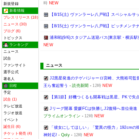
時
NEW
新規登録
新着情報
【8/15(土) ヴァンラーレ八戸戦】スペシャル
プレスリリース (18)
ニュース (30)
【8/15(土) ヴァンラーレ八戸戦】ピッチメン
ブログ (6)
浦和戦(9/6)スタジアム送迎バス(東京駅・横浜駅
トピックス
ランキング
NEW
ニュース
試合
ファンサイト
ニュース
選手公式
J2黒星発進のテゲバジャーロ宮崎、大熊裕司監
著名人
王ら奮起誓う
-
読売新聞
-
12時
NEW
日程
予定
【第1節】好機つくるも開幕戦は黒星、PKで失
試合 (1)
テレビ放送
Jリーグ開幕 愛媛FCは快勝しJ2復帰へ首位発
ラジオ放送
プライムオンライン
-
12時
NEW
イベント
誕生日 (6)
「彼女にしてほしい」「驚異の怪力」192cm
チケット発売 (4)
神対応!
-
Qoly
-
12時
NEW