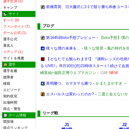
選手出演 (3)
前橋育英、日大藤沢に2-1で競り勝ち和倉ユース
キャンプ
サイト
すべて (9)
ブログ
ファンサイト (7)
チーム公式 (1)
第1645回toto予想プレビュー
-
【toto予想】僕の妄
選手公式
著名人
様々な僕の未来を…
-
様々な情景～風の時代を
メディア (1)
サイトを推薦
【どなたでも観られます!】『浦和レッズの壮絶
選手
る LIVE!』/8月10日(月)21時頃スタート! 続け
選手名鑑
崎英純+福田正博ウエブマガジン
-
11時
NEW
故障者
英明勝つ、カマタマも勝つ
-
かまたまがすき ～ 2
移籍
エピソード
エスパルスは変わったのか?
-
二度と会えないか
契約状況
出場時間
得点・警告
リーグ戦
チーム情報
競技場
J1
J2
得点ランキング