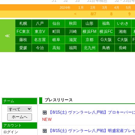
J1
J2
J3
J1百年構想
J2・J3百
2026年
1月
2月
3月
4月
5月
＜
8/7
8
9
札幌
八戸
仙台
秋田
山形
福島
いわき
FC東京
東京V
町田
川崎
横浜FM
横浜FC
湘南
≪
藤枝
名古屋
岐阜
滋賀
京都
G大阪
C大阪
愛媛
今治
高知
福岡
北九州
鳥栖
長崎
プレスリリース
チーム
【8/15(土) ヴァンラーレ八戸戦】プロキーパ
NEW
アカウント
【8/15(土) ヴァンラーレ八戸戦】明盛宏産プ
ログイン