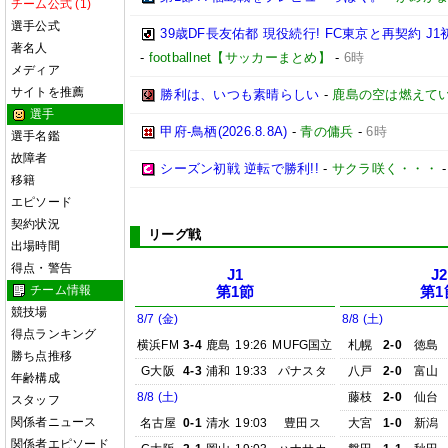
チーム公式 (1)
選手公式
39歳DF長友佑都 現役続行! FC東京と再契約
著名人
-
footballnet【サッカーまとめ】
-
6時
メディア
サイトを推薦
勝利は、いつも素晴らしい
-
鹿島の空は燃えてい
選手
甲府-鳥栖(2026.8.8A)
-
青の傭兵
-
6時
選手名鑑
故障者
シーズン初戦 逆転で勝利!!
-
サクラ咲く・・・
移籍
エピソード
契約状況
リーグ戦
出場時間
得点・警告
J1
J2
チーム情報
第1節
第1
競技場
8/7 (金)
8/8 (土)
得点ランキング
横浜FM
3-4
鹿島
19:26
MUFG国立
札幌
2-0
徳島
勝ち点推移
G大阪
4-3
浦和
19:33
パナスタ
八戸
2-0
富山
年齢構成
8/8 (土)
藤枝
2-0
仙台
スタッフ
関係者ニュース
名古屋
0-1
清水
19:03
豊田ス
大宮
1-0
新潟
関係者エピソード