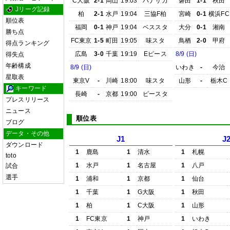
C大阪
2-1
岡山
19:03
ハナサカ
磐田
1-1
秋田
Jリーグ記録
柏
2-1
水戸
19:04
三協F柏
宮崎
0-1
横浜FC
順位表
福岡
0-1
神戸
19:04
ベススタ
大分
0-1
湘南
勝ち点
FC東京
1-5
町田
19:05
味スタ
鳥栖
2-0
甲府
得点ランキング
広島
3-0
千葉
19:19
Eピース
8/9 (日)
得失点
年齢構成
8/9 (日)
いわき
-
今治
星取表
東京V
-
川崎
18:00
味スタ
山形
-
栃木C
キーワード
長崎
-
京都
19:00
ピースタ
プレスリリース
ニュース
順位表
ブログ
データ・その他
J1
J
ダウンロード
1
鹿島
1
清水
1
札幌
toto
1
水戸
1
名古屋
1
八戸
試合
選手
1
浦和
1
京都
1
仙台
1
千葉
1
G大阪
1
秋田
1
柏
1
C大阪
1
山形
1
FC東京
1
神戸
1
いわき