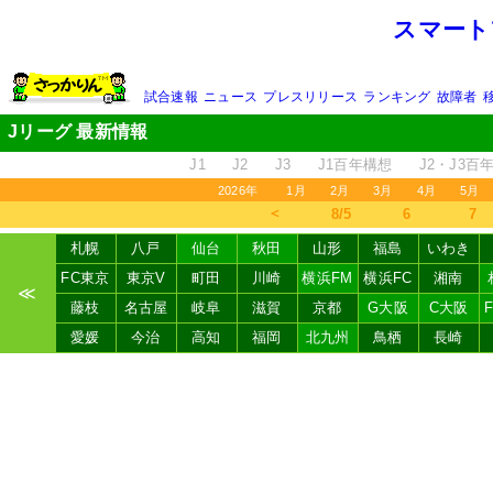
スマート
試合速報
ニュース
プレスリリース
ランキング
故障者
Jリーグ 最新情報
J1
J2
J3
J1百年構想
J2・J3百
2026年
1月
2月
3月
4月
5月
＜
8/5
6
7
札幌
八戸
仙台
秋田
山形
福島
いわき
FC東京
東京V
町田
川崎
横浜FM
横浜FC
湘南
≪
藤枝
名古屋
岐阜
滋賀
京都
G大阪
C大阪
愛媛
今治
高知
福岡
北九州
鳥栖
長崎