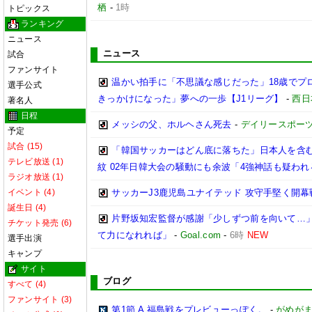
栖
-
1時
トピックス
ランキング
ニュース
ニュース
試合
ファンサイト
温かい拍手に「不思議な感じだった」18歳でプ
選手公式
きっかけになった」夢への一歩【J1リーグ】
-
西日
著名人
日程
メッシの父、ホルヘさん死去
-
デイリースポー
予定
試合 (15)
「韓国サッカーはどん底に落ちた」日本人を含む
テレビ放送 (1)
紋 02年日韓大会の騒動にも余波「4強神話も疑われ
ラジオ放送 (1)
イベント (4)
サッカーJ3鹿児島ユナイテッド 攻守手堅く開幕
誕生日 (4)
片野坂知宏監督が感謝「少しずつ前を向いて…」
チケット発売 (6)
て力になれれば」
-
Goal.com
-
6時
NEW
選手出演
キャンプ
サイト
ブログ
すべて (4)
ファンサイト (3)
第1節 A 福島戦をプレビューっぽく。
-
がめが