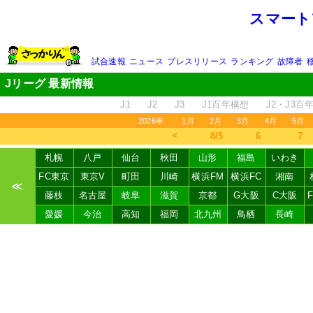
スマート
試合速報
ニュース
プレスリリース
ランキング
故障者
Jリーグ 最新情報
J1
J2
J3
J1百年構想
J2・J3百
2026年
1月
2月
3月
4月
5月
＜
8/5
6
7
札幌
八戸
仙台
秋田
山形
福島
いわき
FC東京
東京V
町田
川崎
横浜FM
横浜FC
湘南
≪
藤枝
名古屋
岐阜
滋賀
京都
G大阪
C大阪
愛媛
今治
高知
福岡
北九州
鳥栖
長崎