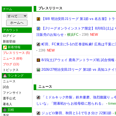
プレスリリース
チーム
【8/8 明治安田J1リーグ 第1節 vs 名古屋】
【Jリーグオンラインストア限定】8月8日(土)より「
アカウント
注販売のお知らせ
-
横浜FC
-
23時
NEW
ログイン
新規登録
町田、FC東京に5-1の圧巻逆転劇! 広島は千葉に
新着情報
-
22時
NEW
プレスリリース (5)
ニュース (69)
8/15(土)アウェイ 鹿島アントラーズ戦 試合情報
ブログ (13)
2026/27明治安田J3リーグ 第1節 vs 高知ユ
トピックス
ランキング
ニュース
ニュース
試合
ファンサイト
「ミドルキック炸裂」鈴木優磨、強烈腹蹴り→
選手公式
しいな」「開幕戦からお祖母様に怒られる」
-
time
著名人
日程
ジュビロ磐田、秋田と1-1で引き分け J2第1節
-
予定