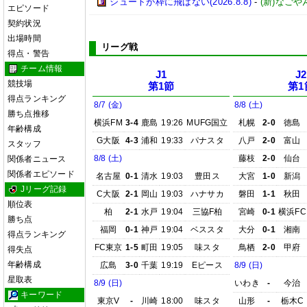
シュートが枠に飛ばない(2026.8.8)
-
(新)なごや
エピソード
契約状況
出場時間
リーグ戦
得点・警告
チーム情報
J1
J2
競技場
第1節
第1
得点ランキング
8/7 (金)
8/8 (土)
勝ち点推移
横浜FM
3-4
鹿島
19:26
MUFG国立
札幌
2-0
徳島
年齢構成
G大阪
4-3
浦和
19:33
パナスタ
八戸
2-0
富山
スタッフ
8/8 (土)
藤枝
2-0
仙台
関係者ニュース
関係者エピソード
名古屋
0-1
清水
19:03
豊田ス
大宮
1-0
新潟
Jリーグ記録
C大阪
2-1
岡山
19:03
ハナサカ
磐田
1-1
秋田
順位表
柏
2-1
水戸
19:04
三協F柏
宮崎
0-1
横浜FC
勝ち点
福岡
0-1
神戸
19:04
ベススタ
大分
0-1
湘南
得点ランキング
FC東京
1-5
町田
19:05
味スタ
鳥栖
2-0
甲府
得失点
年齢構成
広島
3-0
千葉
19:19
Eピース
8/9 (日)
星取表
8/9 (日)
いわき
-
今治
キーワード
東京V
-
川崎
18:00
味スタ
山形
-
栃木C