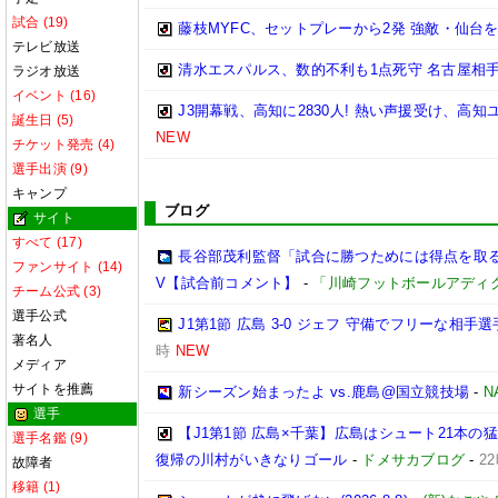
試合 (19)
藤枝MYFC、セットプレーから2発 強敵・仙台を
テレビ放送
清水エスパルス、数的不利も1点死守 名古屋相手
ラジオ放送
イベント (16)
J3開幕戦、高知に2830人! 熱い声援受け、高
誕生日 (5)
NEW
チケット発売 (4)
選手出演 (9)
キャンプ
ブログ
サイト
すべて (17)
長谷部茂利監督「試合に勝つためには得点を取る。
ファンサイト (14)
V【試合前コメント】
-
「川崎フットボールアディ
チーム公式 (3)
選手公式
J1第1節 広島 3-0 ジェフ 守備でフリーな相
著名人
時
NEW
メディア
サイトを推薦
新シーズン始まったよ vs.鹿島@国立競技場
-
N
選手
【J1第1節 広島×千葉】広島はシュート21本
選手名鑑 (9)
復帰の川村がいきなりゴール
-
ドメサカブログ
-
2
故障者
移籍 (1)