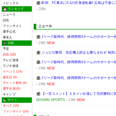
町田、FC東京に5-1の圧巻逆転劇! 広島は千葉に
トピックス
ランキング
-
22時
ニュース
試合
ファンサイト
ニュース
選手公式
Jリーグ新時代、静岡県勢3チームのサポーター
著名人
-
23時
NEW
日程
予定
ジュビロ磐田、決定機上回るも勝ちきれず 秋田と1
試合 (19)
テレビ放送
Jリーグ新時代、静岡県勢3チームのサポーター
ラジオ放送
-
23時
NEW
イベント (16)
誕生日 (5)
Jリーグ新時代、静岡県勢3チームのサポーター
チケット発売 (4)
-
23時
NEW
選手出演 (9)
【一言コメント】スタメン出場して完封勝利に貢
キャンプ
DOSHIN SPORTS
-
23時
NEW
サイト
すべて (19)
ファンサイト (14)