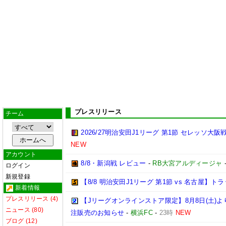
プレスリリース
チーム
2026/27明治安田J1リーグ 第1節 セレッソ大
NEW
アカウント
8/8・新潟戦 レビュー
-
RB大宮アルディージャ
ログイン
新規登録
【8/8 明治安田J1リーグ 第1節 vs 名古屋】
新着情報
プレスリリース (4)
【Jリーグオンラインストア限定】8月8日(土)より「
ニュース (80)
注販売のお知らせ
-
横浜FC
-
23時
NEW
ブログ (12)