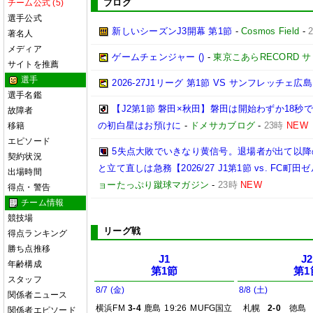
ブログ
チーム公式 (5)
選手公式
新しいシーズンJ3開幕 第1節
-
Cosmos Field
-
著名人
メディア
ゲームチェンジャー ()
-
東京こあらRECORD 
サイトを推薦
選手
2026‐27J1リーグ 第1節 VS サンフレッチェ広島
選手名鑑
【J2第1節 磐田×秋田】磐田は開始わずか18
故障者
の初白星はお預けに
-
ドメサカブログ
-
23時
NEW
移籍
エピソード
5失点大敗でいきなり黄信号。退場者が出て以
契約状況
と立て直しは急務【2026/27 J1第1節 vs. FC町田ゼ
出場時間
ョーたっぷり蹴球マガジン
-
23時
NEW
得点・警告
チーム情報
競技場
リーグ戦
得点ランキング
勝ち点推移
J1
J2
年齢構成
第1節
第1
スタッフ
8/7 (金)
8/8 (土)
関係者ニュース
横浜FM
3-4
鹿島
19:26
MUFG国立
札幌
2-0
徳島
関係者エピソード