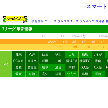
スマート
試合速報
ニュース
プレスリリース
ランキング
故障者
Jリーグ 最新情報
J1
J2
J3
J1百年構想
J2・J3百
2026年
1月
2月
3月
4月
5月
＜
8/5
6
7
札幌
八戸
仙台
秋田
山形
福島
いわき
FC東京
東京V
町田
川崎
横浜FM
横浜FC
湘南
≪
藤枝
名古屋
岐阜
滋賀
京都
G大阪
C大阪
愛媛
今治
高知
福岡
北九州
鳥栖
長崎