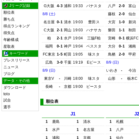
Jリーグ記録
G大阪
4-3
浦和
19:33
パナスタ
八戸
2-0
富山
順位表
8/8 (土)
藤枝
2-0
仙台
勝ち点
名古屋
0-1
清水
19:03
豊田ス
大宮
1-0
新潟
得点ランキング
C大阪
2-1
岡山
19:03
ハナサカ
磐田
1-1
秋田
得失点
柏
2-1
水戸
19:04
三協F柏
宮崎
0-1
横浜FC
年齢構成
福岡
0-1
神戸
19:04
ベススタ
大分
0-1
湘南
星取表
キーワード
FC東京
1-5
町田
19:05
味スタ
鳥栖
2-0
甲府
プレスリリース
広島
3-0
千葉
19:19
Eピース
8/9 (日)
ニュース
8/9 (日)
いわき
-
今治
ブログ
東京V
-
川崎
18:00
味スタ
山形
-
栃木C
データ・その他
長崎
-
京都
19:00
ピースタ
ダウンロード
toto
試合
順位表
選手
J1
J
1
鹿島
1
清水
1
札幌
1
水戸
1
名古屋
1
八戸
1
浦和
1
京都
1
仙台