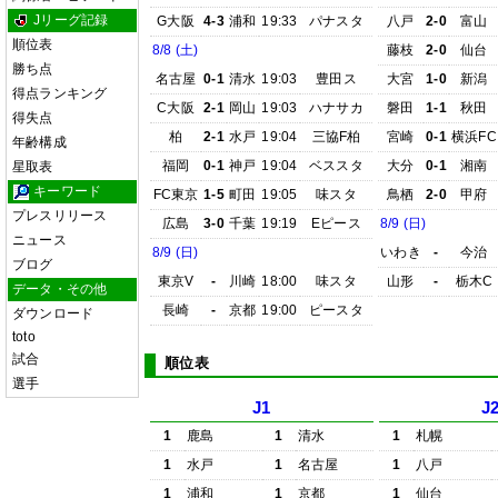
Jリーグ記録
G大阪
4-3
浦和
19:33
パナスタ
八戸
2-0
富山
順位表
8/8 (土)
藤枝
2-0
仙台
勝ち点
名古屋
0-1
清水
19:03
豊田ス
大宮
1-0
新潟
得点ランキング
C大阪
2-1
岡山
19:03
ハナサカ
磐田
1-1
秋田
得失点
柏
2-1
水戸
19:04
三協F柏
宮崎
0-1
横浜FC
年齢構成
福岡
0-1
神戸
19:04
ベススタ
大分
0-1
湘南
星取表
キーワード
FC東京
1-5
町田
19:05
味スタ
鳥栖
2-0
甲府
プレスリリース
広島
3-0
千葉
19:19
Eピース
8/9 (日)
ニュース
8/9 (日)
いわき
-
今治
ブログ
東京V
-
川崎
18:00
味スタ
山形
-
栃木C
データ・その他
長崎
-
京都
19:00
ピースタ
ダウンロード
toto
試合
順位表
選手
J1
J
1
鹿島
1
清水
1
札幌
1
水戸
1
名古屋
1
八戸
1
浦和
1
京都
1
仙台