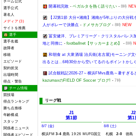
チーム公式
開幕戦完敗
-
ベガルタを熱く語りたい
-
8時
NE
選手公式
著名人
【J2第1節 大分×湘南】湘南が5年ぶりの大分
メディア (3)
人がボレーで決勝点
-
ドメサカブログ
-
8時
NEW
サイトを推薦
選手
冨安健洋、プレミアリーグ・クリスタルパレス加入
選手名鑑
地と同僚に
-
footballnet【サッカーまとめ】
-
8時
故障者
和朝食 at 大衆酒場 治兵衛(名古屋)モーニ
移籍
エピソード
出るとは…6時30分から空いてるのもポイントかし
契約状況
試合観戦記2026-27～横浜FMvs鹿島～暑す
出場時間
kazumaxのFIELD OF Soccer ブログ!
-
7時
得点・警告
チーム情報
競技場
リーグ戦
得点ランキング
勝ち点推移
J1
J2
年齢構成
第1節
第1
スタッフ
8/7 (金)
8/8 (土)
関係者ニュース
横浜FM
3-4
鹿島
19:26
MUFG国立
札幌
2-0
徳島
関係者エピソード