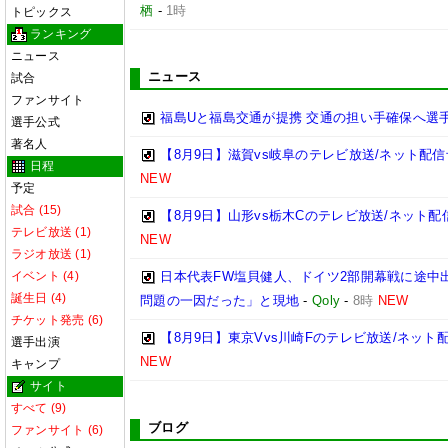
栖
-
1時
トピックス
ランキング
ニュース
ニュース
試合
ファンサイト
福島Uと福島交通が提携 交通の担い手確保へ選
選手公式
著名人
【8月9日】滋賀vs岐阜のテレビ放送/ネット配信
日程
NEW
予定
試合 (15)
【8月9日】山形vs栃木Cのテレビ放送/ネット配
テレビ放送 (1)
NEW
ラジオ放送 (1)
イベント (4)
日本代表FW塩貝健人、ドイツ2部開幕戦に途中
誕生日 (4)
問題の一因だった」と現地
-
Qoly
-
8時
NEW
チケット発売 (6)
【8月9日】東京Vvs川崎Fのテレビ放送/ネット
選手出演
NEW
キャンプ
サイト
すべて (9)
ブログ
ファンサイト (6)