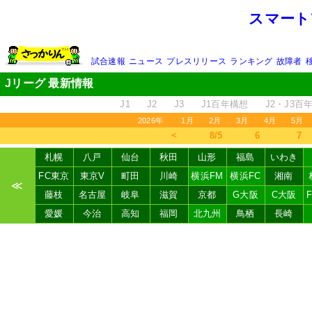
スマート
試合速報
ニュース
プレスリリース
ランキング
故障者
Jリーグ 最新情報
J1
J2
J3
J1百年構想
J2・J3百
2026年
1月
2月
3月
4月
5月
＜
8/5
6
7
札幌
八戸
仙台
秋田
山形
福島
いわき
FC東京
東京V
町田
川崎
横浜FM
横浜FC
湘南
≪
藤枝
名古屋
岐阜
滋賀
京都
G大阪
C大阪
愛媛
今治
高知
福岡
北九州
鳥栖
長崎