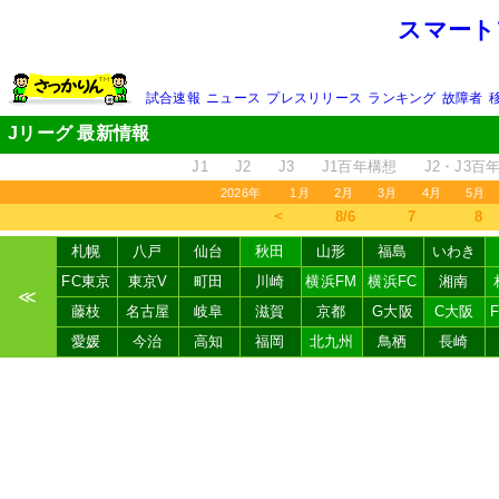
スマート
試合速報
ニュース
プレスリリース
ランキング
故障者
Jリーグ 最新情報
J1
J2
J3
J1百年構想
J2・J3百
2026年
1月
2月
3月
4月
5月
＜
8/6
7
8
札幌
八戸
仙台
秋田
山形
福島
いわき
FC東京
東京V
町田
川崎
横浜FM
横浜FC
湘南
≪
藤枝
名古屋
岐阜
滋賀
京都
G大阪
C大阪
愛媛
今治
高知
福岡
北九州
鳥栖
長崎