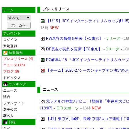
プレスリリース
チーム
【U-15】JCYインターシティトリムカップ(U-15
18時
NEW
アカウント
FW尾谷の負傷を発表【FC東京】
-
Jリーグ
-
1
ログイン
新規登録
DF長友が契約を更新【FC東京】
-
Jリーグ
-
18
新着情報
プレスリリース (4)
FC岐阜U-15 「JCYインターシティトリムカップ (U
ニュース (15)
【チーム】2026-27シーズンキャプテン決定の
ブログ (8)
トピックス
ランキング
ニュース
ニュース
試合
元レアルの神童Jデビュー!登録名「中井卓大ピ
ファンサイト
[18:07]
-
日刊スポーツ
-
18時
NEW
選手公式
著名人
【J1】東京V-川崎F、長崎-京都/スコア速報中[18:
日程
予定