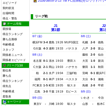
2026/08/09 U-13 TM FC沼津戦(ゼロワットパ
エピソード
契約状況
出場時間
リーグ戦
得点・警告
チーム情報
J1
J2
競技場
第1節
第1
得点ランキング
8/7 (金)
8/8 (土)
勝ち点推移
横浜FM
3-4
鹿島
19:26
MUFG国立
札幌
2-0
徳島
年齢構成
G大阪
4-3
浦和
19:33
パナスタ
八戸
2-0
富山
スタッフ
8/8 (土)
藤枝
2-0
仙台
関係者ニュース
関係者エピソード
名古屋
0-1
清水
19:03
豊田ス
大宮
1-0
新潟
Jリーグ記録
C大阪
2-1
岡山
19:03
ハナサカ
磐田
1-1
秋田
順位表
柏
2-1
水戸
19:04
三協F柏
宮崎
0-1
横浜FC
勝ち点
福岡
0-1
神戸
19:04
ベススタ
大分
0-1
湘南
得点ランキング
FC東京
1-5
町田
19:05
味スタ
鳥栖
2-0
甲府
得失点
年齢構成
広島
3-0
千葉
19:19
Eピース
8/9 (日)
星取表
8/9 (日)
いわき
-
今治
キーワード
東京V
-
川崎
18:00
味スタ
山形
-
栃木C