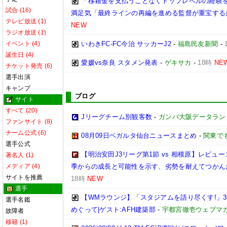
「移籍金を支払うことなくトップレベルの経験を
試合 (16)
満足気「最終ラインの再編を進める監督が重宝する
テレビ放送 (1)
NEW
ラジオ放送 (1)
イベント (4)
いわきFC-FC今治 サッカーJ2
-
福島民友新聞
-
誕生日 (4)
愛媛vs奈良 スタメン発表
-
ゲキサカ
-
18時
NE
チケット発売 (6)
選手出演
キャンプ
ブログ
サイト
すべて (20)
Jリーグチーム別観客数
-
ガンバ大阪データランド(GA
ファンサイト (8)
チーム公式 (6)
08月09日ベガルタ仙台ニュースまとめ
-
関東で
選手公式
【明治安田J3リーグ第1節 vs 相模原】レビ
著名人 (1)
メディア (4)
季からの成長と可能性を示す、劣勢を耐えてつかん
サイトを推薦
18時
NEW
選手
【WMラウンジ】「スタジアムを語り尽くす!」
選手名鑑
めぐって|ゲスト:AFH建築部
-
宇都宮徹壱ウェブマ
故障者
移籍 (1)