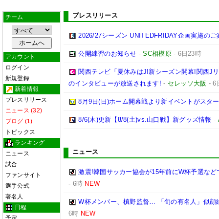
プレスリリース
チーム
2026/27シーズン UNITEDFRIDAY企画実施の
公開練習のお知らせ
-
SC相模原
-
6日23時
アカウント
ログイン
関西テレビ「夏休みはJ!新シーズン開幕!関西J
新規登録
のインタビューが放送されます!
-
セレッソ大阪
-
6
新着情報
プレスリリース
8月9日(日)ホーム開幕戦より新イベントがスター
ニュース (32)
8/6(木)更新【8/8(土)vs.山口戦】新グッズ情報
-
ブログ (1)
トピックス
ランキング
ニュース
ニュース
試合
激震!韓国サッカー協会が15年前にW杯予選など
ファンサイト
-
6時
NEW
選手公式
著名人
W杯メンバー、槙野監督… 「旬の有名人」似顔
日程
6時
NEW
予定