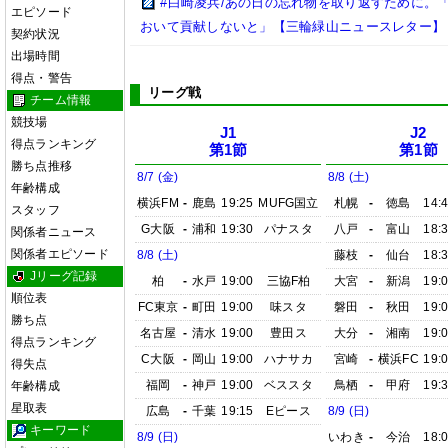
#白崎凌兵/あの日の忘れ物を取り返すために。
エピソード
おいて貢献しないと」【三輪緑山ニュースレター】
契約状況
出場時間
得点・警告
リーグ戦
チーム情報
競技場
J1
J2
得点ランキング
第1節
第1節
勝ち点推移
8/7 (金)
8/8 (土)
年齢構成
横浜FM
-
鹿島
19:25
MUFG国立
札幌
-
徳島
14:
スタッフ
G大阪
-
浦和
19:30
パナスタ
八戸
-
富山
18:
関係者ニュース
関係者エピソード
8/8 (土)
藤枝
-
仙台
18:
Jリーグ記録
柏
-
水戸
19:00
三協F柏
大宮
-
新潟
19:
順位表
FC東京
-
町田
19:00
味スタ
磐田
-
秋田
19:
勝ち点
名古屋
-
清水
19:00
豊田ス
大分
-
湘南
19:
得点ランキング
C大阪
-
岡山
19:00
ハナサカ
宮崎
-
横浜FC
19:
得失点
福岡
-
神戸
19:00
ベススタ
鳥栖
-
甲府
19:
年齢構成
星取表
広島
-
千葉
19:15
Eピース
8/9 (日)
キーワード
8/9 (日)
いわき
-
今治
18: