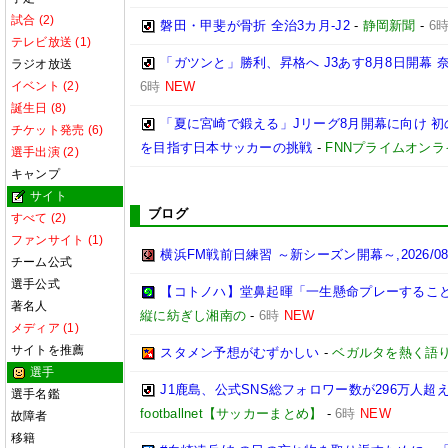
試合 (2)
磐田・甲斐が骨折 全治3カ月-J2
-
静岡新聞
-
6
テレビ放送 (1)
「ガツンと」勝利、昇格へ J3あす8月8日開幕
ラジオ放送
イベント (2)
6時
NEW
誕生日 (8)
「夏に宮崎で鍛える」Jリーグ8月開幕に向け 
チケット発売 (6)
を目指す日本サッカーの挑戦
-
FNNプライムオンラ
選手出演 (2)
キャンプ
サイト
ブログ
すべて (2)
ファンサイト (1)
横浜FM戦前日練習 ～新シーズン開幕～,2026/08/
チーム公式
選手公式
【コトノハ】堂鼻起暉「一生懸命プレーするこ
著名人
縦に紡ぎし湘南の
-
6時
NEW
メディア (1)
サイトを推薦
スタメン予想がむずかしい
-
ベガルタを熱く語
選手
J1鹿島、公式SNS総フォロワー数が296万人超
選手名鑑
footballnet【サッカーまとめ】
-
6時
NEW
故障者
移籍