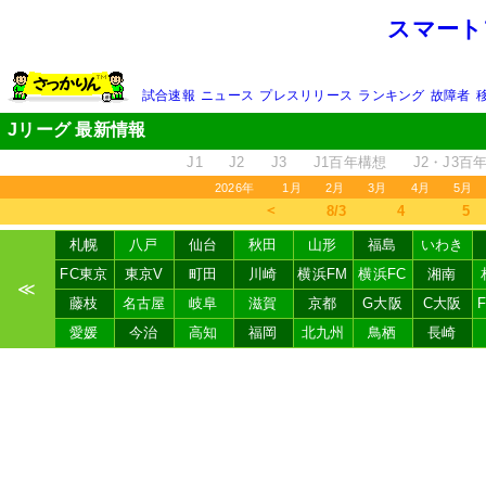
スマート
試合速報
ニュース
プレスリリース
ランキング
故障者
Jリーグ 最新情報
J1
J2
J3
J1百年構想
J2・J3百
2026年
1月
2月
3月
4月
5月
＜
8/3
4
5
札幌
八戸
仙台
秋田
山形
福島
いわき
FC東京
東京V
町田
川崎
横浜FM
横浜FC
湘南
≪
藤枝
名古屋
岐阜
滋賀
京都
G大阪
C大阪
愛媛
今治
高知
福岡
北九州
鳥栖
長崎