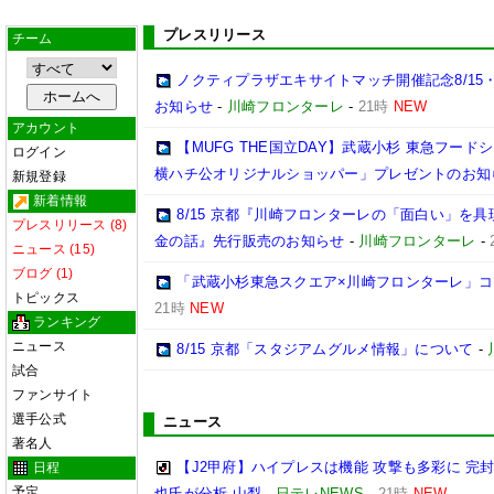
プレスリリース
チーム
ノクティプラザエキサイトマッチ開催記念8/15
お知らせ
-
川崎フロンターレ
-
21時
NEW
アカウント
【MUFG THE国立DAY】武蔵小杉 東急フー
ログイン
横ハチ公オリジナルショッパー」プレゼントのお知
新規登録
新着情報
8/15 京都『川崎フロンターレの「面白い」を
プレスリリース (8)
金の話』先行販売のお知らせ
-
川崎フロンターレ
-
ニュース (15)
ブログ (1)
「武蔵小杉東急スクエア×川崎フロンターレ」
トピックス
21時
NEW
ランキング
ニュース
8/15 京都「スタジアムグルメ情報」について
-
試合
ファンサイト
選手公式
ニュース
著名人
【J2甲府】ハイプレスは機能 攻撃も多彩に 完
日程
予定
也氏が分析 山梨
-
日テレNEWS
-
21時
NEW