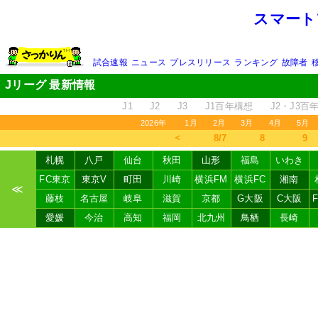
スマート
試合速報
ニュース
プレスリリース
ランキング
故障者
Jリーグ 最新情報
J1
J2
J3
J1百年構想
J2・J3百
2026年
1月
2月
3月
4月
5月
＜
8/7
8
9
札幌
八戸
仙台
秋田
山形
福島
いわき
FC東京
東京V
町田
川崎
横浜FM
横浜FC
湘南
≪
藤枝
名古屋
岐阜
滋賀
京都
G大阪
C大阪
愛媛
今治
高知
福岡
北九州
鳥栖
長崎