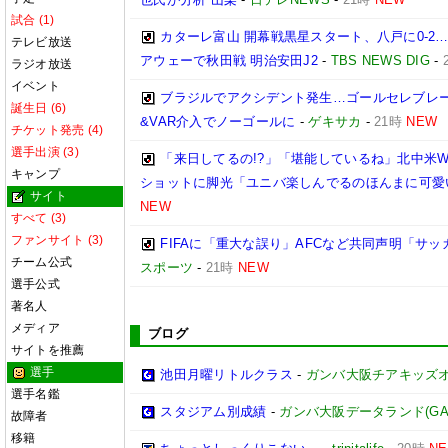
試合 (1)
カターレ富山 開幕戦黒星スタート、八戸に0-2
テレビ放送
アウェーで秋田戦 明治安田J2
-
TBS NEWS DIG
-
ラジオ放送
イベント
ブラジルでアクシデント発生…ゴールセレブレ
誕生日 (6)
&VAR介入でノーゴールに
-
ゲキサカ
-
21時
NEW
チケット発売 (4)
選手出演 (3)
「来日してるの!?」「堪能しているね」北中米W
キャンプ
ショットに脚光「ユニバ楽しんでるのほんまに可愛
サイト
NEW
すべて (3)
ファンサイト (3)
FIFAに「重大な誤り」AFCなど共同声明「サッカ
チーム公式
スポーツ
-
21時
NEW
選手公式
著名人
メディア
ブログ
サイトを推薦
選手
池田月曜リトルクラス
-
ガンバ大阪チアキッズ
選手名鑑
スタジアム別成績
-
ガンバ大阪データランド(GAMBA 
故障者
移籍