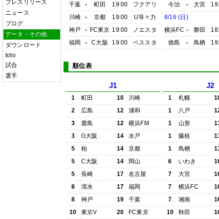
プレスリリース
千葉
-
町田
19:00
フクアリ
今治
-
大宮
19
ニュース
川崎
-
京都
19:00
U等々力
8/16 (日)
ブログ
神戸
-
FC東京
19:00
ノエスタ
横浜FC
-
磐田
18
データ・その他
福岡
-
C大阪
19:00
ベススタ
徳島
-
鳥栖
19
ダウンロード
toto
試合
順位表
選手
J1
J2
1
町田
10
川崎
1
札幌
1
2
広島
12
浦和
1
八戸
1
3
鹿島
12
横浜FM
1
山形
1
3
G大阪
14
水戸
1
藤枝
1
5
柏
14
京都
1
鳥栖
1
5
C大阪
14
岡山
6
いわき
1
5
長崎
17
名古屋
7
大宮
1
8
清水
17
福岡
7
横浜FC
1
8
神戸
19
千葉
7
湘南
1
10
東京V
20
FC東京
10
秋田
1