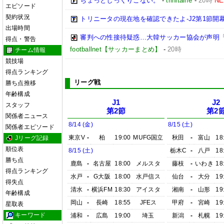
ちょっとしっくりこない。
-
trinitalife
-
20時
N
エピソード
契約状況
トリニータの現在地を確認できたよ-J2第1節開幕
出場時間
審判への性接待疑惑…大韓サッカー協会が声明
得点・警告
footballnet【サッカーまとめ】
-
20時
チーム情報
競技場
得点ランキング
リーグ戦
勝ち点推移
年齢構成
J1
J2
スタッフ
第2節
第2
関係者ニュース
8/14 (金)
8/15 (土)
関係者エピソード
東京V
-
柏
19:00
MUFG国立
秋田
-
富山
18
Jリーグ記録
順位表
8/15 (土)
栃木C
-
八戸
18
勝ち点
鹿島
-
名古屋
18:00
メルスタ
藤枝
-
いわき
18
得点ランキング
水戸
-
G大阪
18:00
水戸信ス
仙台
-
大分
19
得失点
清水
-
横浜FM
18:30
アイスタ
湘南
-
山形
19
年齢構成
岡山
-
長崎
18:55
JFEス
甲府
-
宮崎
19
星取表
キーワード
浦和
-
広島
19:00
埼玉
新潟
-
札幌
19