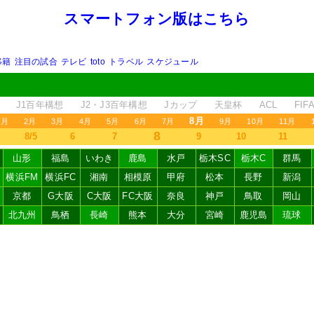
スマートフォン版はこちら
移籍
注目の試合
テレビ
toto
トラベル
スケジュール
J1百年構想
J2・J3百年構想
Jカップ
天皇杯
ACL
FI
8月
1月
2月
3月
4月
5月
6月
7月
9月
10月
11月
8
8/5
6
7
9
10
11
山形
福島
いわき
鹿島
水戸
栃木SC
栃木C
群馬
横浜FM
横浜FC
湘南
相模原
甲府
松本
長野
新潟
京都
G大阪
C大阪
FC大阪
奈良
神戸
鳥取
岡山
北九州
鳥栖
長崎
熊本
大分
宮崎
鹿児島
琉球