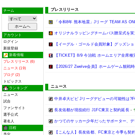
プレスリリース
チーム
「令和8年 熊本地震」Jリーグ TEAM AS 
オリジナルラッピングチームバス贈呈式を実
アカウント
ログイン
【イーグル・ゴールド会員対象】グッズショ
新規登録
新着情報
【TICKET】8/9 今治戦 ホームエリア全
プレスリリース (6)
【2026/27 Zwelve会員】ホームゲーム
ニュース (19)
ブログ (2)
トピックス
ニュース
ランキング
ニュース
中井卓大ピピ Jリーグデビューの可能性は?
試合
ファンサイト
長友佑都が現役続行 J1FC東京と契約延長
-
選手公式
かつてのサッカー少年だったサポーター、デ
著名人
日程
【こんな人】長友佑都、FC東京と今季も契約
予定