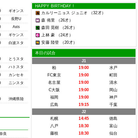
HAPPY BIRTHDAY !
0
ギオンス
カルリーニョス ジュニオ
（32才）
0
長野U
森 侑里
（26才）
0
Axis
森田 晃樹
（26才）
0
ギケンス
上林 豪
（24才）
安藤 陸登
（20才）
0
白波スタ
本日の試合
0
とうスタ
J1
0
ハトスタ
柏
19:00
水戸
0
カンセキ
FC東京
19:00
町田
名古屋
19:00
清水
0
ニンスタ
C大阪
19:00
岡山
福岡
19:00
神戸
0
沖縄県陸
広島
19:15
千葉
J2
札幌
14:45
徳島
八戸
18:30
富山
藤枝
18:30
仙台
奈良