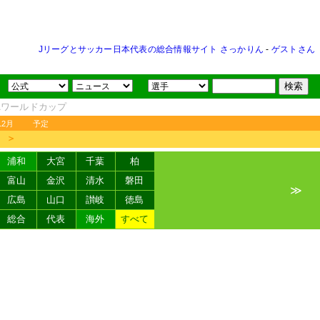
Jリーグとサッカー日本代表の総合情報サイト さっかりん
-
ゲストさん
FAワールドカップ
12月
予定
＞
浦和
大宮
千葉
柏
富山
金沢
清水
磐田
≫
広島
山口
讃岐
徳島
総合
代表
海外
すべて