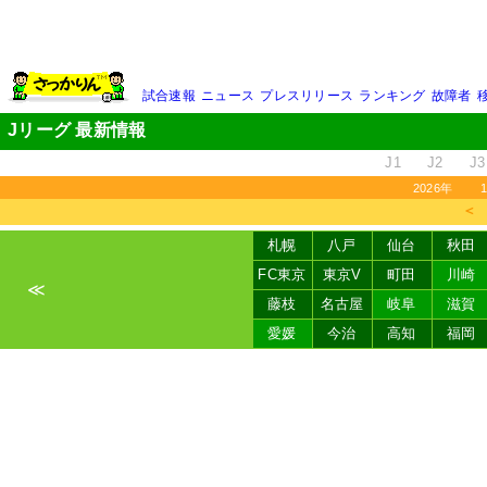
試合速報
ニュース
プレスリリース
ランキング
故障者
Jリーグ 最新情報
J1
J2
J3
2026年
＜
札幌
八戸
仙台
秋田
FC東京
東京V
町田
川崎
≪
藤枝
名古屋
岐阜
滋賀
愛媛
今治
高知
福岡