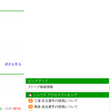
続きを見る
ピックアップ
Jリーグ移籍情報
ニュース アクセスランキング
1
三浦 弦太選手の怪我について
2
奥抜 侃志選手の怪我について
知
-
15時
NEW