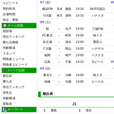
8/7 (金)
8/
エピソード
契約状況
横浜FM
3-4
鹿島
19:26
MUFG国立
出場時間
G大阪
4-3
浦和
19:33
パナスタ
得点・警告
8/8 (土)
チーム情報
柏
-
水戸
19:00
三協F柏
競技場
FC東京
-
町田
19:00
味スタ
得点ランキング
名古屋
-
清水
19:00
豊田ス
勝ち点推移
年齢構成
C大阪
-
岡山
19:00
ハナサカ
スタッフ
福岡
-
神戸
19:00
ベススタ
関係者ニュース
広島
-
千葉
19:15
Eピース
8/
関係者エピソード
8/9 (日)
Jリーグ記録
東京V
-
川崎
18:00
味スタ
順位表
勝ち点
長崎
-
京都
19:00
ピースタ
得点ランキング
得失点
順位表
年齢構成
星取表
J1
キーワード
1
鹿島
1
清水