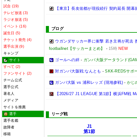
試合 (19)
【東京】長友佑都が現役続行 契約延長 開幕節
テレビ放送 (3)
ラジオ放送 (5)
イベント (16)
ブログ
誕生日 (5)
チケット発売 (4)
ウガンダサッカー界に衝撃 若き主将が死去
選手出演 (9)
footballnet【サッカーまとめ】
-
15時
NEW
キャンプ
ゴールへの絆
-
ガンバ大阪データランド(GAMBA 
サイト
すべて (2)
対ガンバ大阪戦:なんとも
-
SKK-REDSサ
ファンサイト (2)
チーム公式
ガンバ大阪 vs 浦和レッズ (現地参戦)
-
かじ
選手公式
著名人
【2026/27 J1 LEAGUE 第1節】横浜FM戦 Match
メディア
サイトを推薦
選手
リーグ戦
選手名鑑
J1
故障者
第1節
移籍