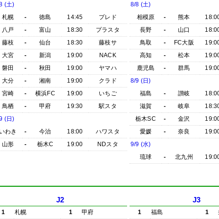
8 (土)
8/8 (土)
札幌
-
徳島
14:45
プレド
相模原
-
熊本
18:0
八戸
-
富山
18:30
プラスタ
長野
-
山口
18:0
藤枝
-
仙台
18:30
藤枝サ
鳥取
-
FC大阪
19:0
大宮
-
新潟
19:00
NACK
高知
-
松本
19:0
磐田
-
秋田
19:00
ヤマハ
鹿児島
-
群馬
19:0
大分
-
湘南
19:00
クラド
8/9 (日)
宮崎
-
横浜FC
19:00
いちご
福島
-
讃岐
18:0
鳥栖
-
甲府
19:30
駅スタ
滋賀
-
岐阜
18:3
9 (日)
栃木SC
-
金沢
19:0
いわき
-
今治
18:00
ハワスタ
愛媛
-
奈良
19:0
山形
-
栃木C
19:00
NDスタ
9/9 (水)
琉球
-
北九州
19:0
J2
J3
1
札幌
1
甲府
1
福島
1