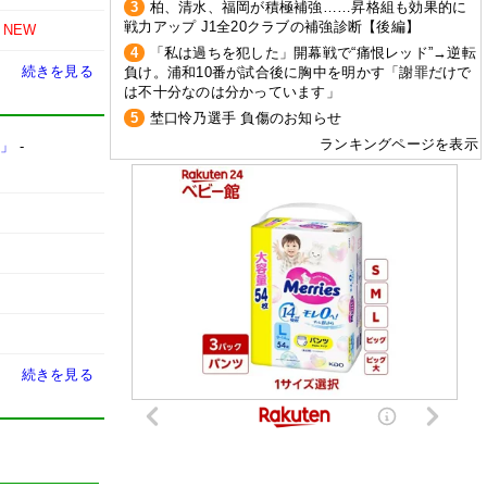
3
柏、清水、福岡が積極補強……昇格組も効果的に
戦力アップ J1全20クラブの補強診断【後編】
NEW
4
「私は過ちを犯した」開幕戦で“痛恨レッド”→逆転
続きを見る
負け。浦和10番が試合後に胸中を明かす「謝罪だけで
は不十分なのは分かっています」
5
埜口怜乃選手 負傷のお知らせ
ランキングページを表示
た」
-
続きを見る