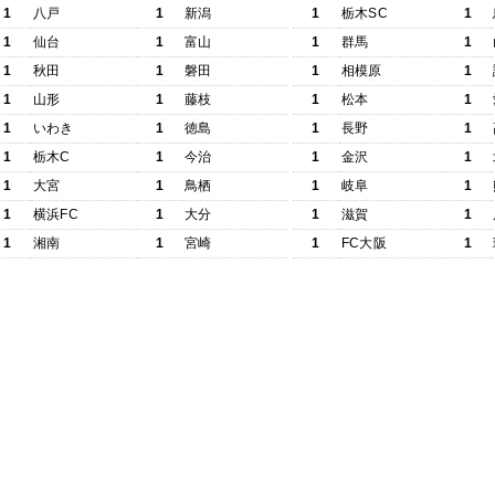
1
八戸
1
新潟
1
栃木SC
1
1
仙台
1
富山
1
群馬
1
1
秋田
1
磐田
1
相模原
1
1
山形
1
藤枝
1
松本
1
1
いわき
1
徳島
1
長野
1
1
栃木C
1
今治
1
金沢
1
1
大宮
1
鳥栖
1
岐阜
1
1
横浜FC
1
大分
1
滋賀
1
1
湘南
1
宮崎
1
FC大阪
1