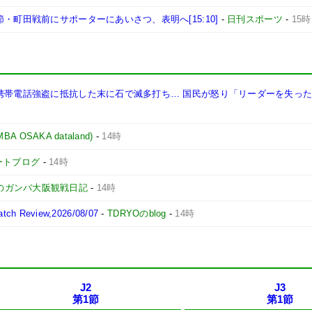
・町田戦前にサポーターにあいさつ、表明へ[15:10]
-
日刊スポーツ
-
15時
 携帯電話強盗に抵抗した末に石で滅多打ち… 国民が怒り「リーダーを失っ
OSAKA dataland)
-
14時
ポートブログ
-
14時
のガンバ大阪観戦日記
-
14時
 Review,2026/08/07
-
TDRYOのblog
-
14時
J2
J3
第1節
第1節