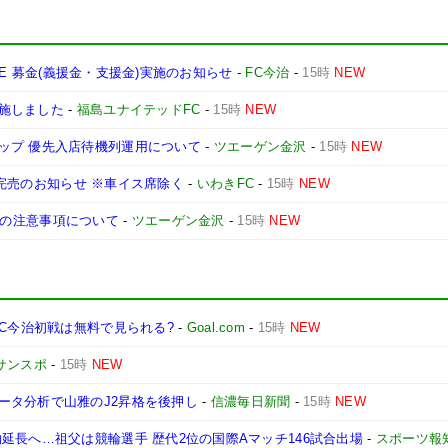
ONE 募金(義援金・支援金)実施のお知らせ
-
FC今治
-
15時
NEW
施しました
-
福島ユナイテッドFC
-
15時
NEW
ップ 優先入店待機列運用について
-
ツエーゲン金沢
-
15時
NEW
席種完売のお知らせ ※車イス席除く
-
いわきFC
-
15時
NEW
観戦時の注意事項について
-
ツエーゲン金沢
-
15時
NEW
FC今治初戦は無料で見られる?
-
Goal.com
-
15時
NEW
サンスポ
-
15時
NEW
ータ分析で山雅のJ2昇格を後押し
-
信濃毎日新聞
-
15時
NEW
延長へ…祖父は競輪選手 歴代2位の国際Aマッチ146試合出場
-
スポーツ報