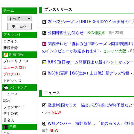
プレスリリース
チーム
2026/27シーズン UNITEDFRIDAY企画実施の
公開練習のお知らせ
-
SC相模原
-
6日23時
アカウント
ログイン
関西テレビ「夏休みはJ!新シーズン開幕!関西J
新規登録
のインタビューが放送されます!
-
セレッソ大阪
-
6
新着情報
プレスリリース
8月9日(日)ホーム開幕戦より新イベントがスター
ニュース (32)
8/6(木)更新【8/8(土)vs.山口戦】新グッズ情報
-
ブログ (1)
トピックス
ランキング
ニュース
ニュース
試合
激震!韓国サッカー協会が15年前にW杯予選など
ファンサイト
-
6時
NEW
選手公式
著名人
W杯メンバー、槙野監督… 「旬の有名人」似顔
日程
6時
NEW
予定