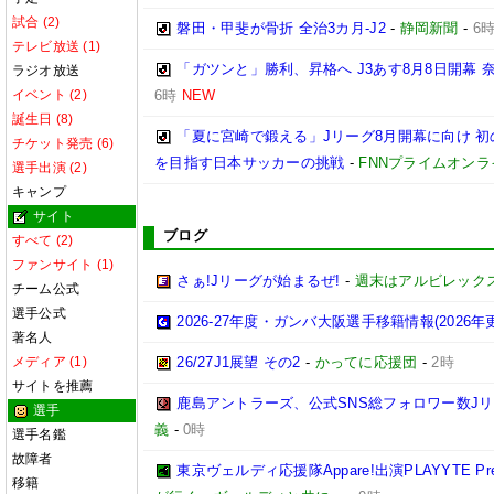
試合 (2)
磐田・甲斐が骨折 全治3カ月-J2
-
静岡新聞
-
6
テレビ放送 (1)
「ガツンと」勝利、昇格へ J3あす8月8日開幕
ラジオ放送
イベント (2)
6時
NEW
誕生日 (8)
「夏に宮崎で鍛える」Jリーグ8月開幕に向け 
チケット発売 (6)
を目指す日本サッカーの挑戦
-
FNNプライムオンラ
選手出演 (2)
キャンプ
サイト
ブログ
すべて (2)
ファンサイト (1)
さぁ!Jリーグが始まるぜ!
-
週末はアルビレックス
チーム公式
選手公式
2026-27年度・ガンバ大阪選手移籍情報(2026年
著名人
メディア (1)
26/27J1展望 その2
-
かってに応援団
-
2時
サイトを推薦
鹿島アントラーズ、公式SNS総フォロワー数J
選手
義
-
0時
選手名鑑
故障者
東京ヴェルディ応援隊Appare!出演PLAYYTE Pre
移籍