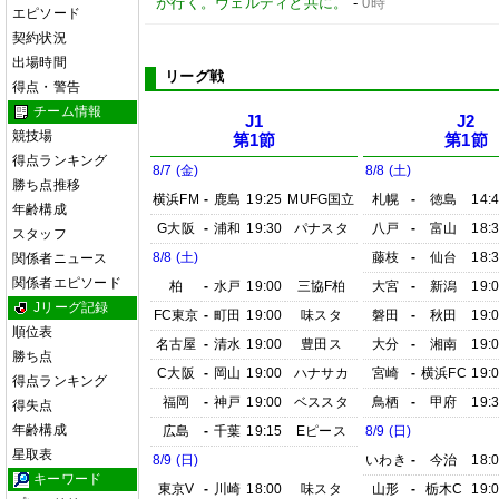
が行く。ヴェルディと共に。
-
0時
エピソード
契約状況
出場時間
リーグ戦
得点・警告
チーム情報
J1
J2
競技場
第1節
第1節
得点ランキング
8/7 (金)
8/8 (土)
勝ち点推移
横浜FM
-
鹿島
19:25
MUFG国立
札幌
-
徳島
14:
年齢構成
G大阪
-
浦和
19:30
パナスタ
八戸
-
富山
18:
スタッフ
8/8 (土)
藤枝
-
仙台
18:
関係者ニュース
関係者エピソード
柏
-
水戸
19:00
三協F柏
大宮
-
新潟
19:
Jリーグ記録
FC東京
-
町田
19:00
味スタ
磐田
-
秋田
19:
順位表
名古屋
-
清水
19:00
豊田ス
大分
-
湘南
19:
勝ち点
C大阪
-
岡山
19:00
ハナサカ
宮崎
-
横浜FC
19:
得点ランキング
福岡
-
神戸
19:00
ベススタ
鳥栖
-
甲府
19:
得失点
年齢構成
広島
-
千葉
19:15
Eピース
8/9 (日)
星取表
8/9 (日)
いわき
-
今治
18:
キーワード
東京V
-
川崎
18:00
味スタ
山形
-
栃木C
19: