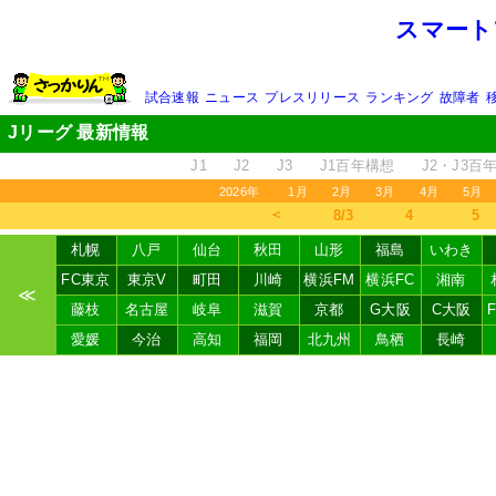
スマート
試合速報
ニュース
プレスリリース
ランキング
故障者
Jリーグ 最新情報
J1
J2
J3
J1百年構想
J2・J3百
2026年
1月
2月
3月
4月
5月
＜
8/3
4
5
札幌
八戸
仙台
秋田
山形
福島
いわき
FC東京
東京V
町田
川崎
横浜FM
横浜FC
湘南
≪
藤枝
名古屋
岐阜
滋賀
京都
G大阪
C大阪
愛媛
今治
高知
福岡
北九州
鳥栖
長崎