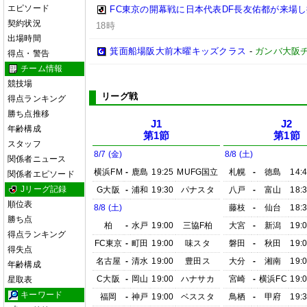
エピソード
FC東京の開幕戦に日本代表DF長友佑都が来場し
契約状況
18時
出場時間
箕面船場阪大前木曜キッズクラス
-
ガンバ大阪
得点・警告
チーム情報
競技場
リーグ戦
得点ランキング
勝ち点推移
J1
J2
年齢構成
第1節
第1節
スタッフ
8/7 (金)
8/8 (土)
関係者ニュース
横浜FM
-
鹿島
19:25
MUFG国立
札幌
-
徳島
14:
関係者エピソード
Jリーグ記録
G大阪
-
浦和
19:30
パナスタ
八戸
-
富山
18:
順位表
8/8 (土)
藤枝
-
仙台
18:
勝ち点
柏
-
水戸
19:00
三協F柏
大宮
-
新潟
19:
得点ランキング
FC東京
-
町田
19:00
味スタ
磐田
-
秋田
19:
得失点
名古屋
-
清水
19:00
豊田ス
大分
-
湘南
19:
年齢構成
C大阪
-
岡山
19:00
ハナサカ
宮崎
-
横浜FC
19:
星取表
キーワード
福岡
-
神戸
19:00
ベススタ
鳥栖
-
甲府
19: