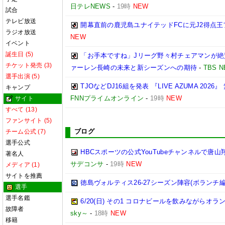
日テレNEWS
-
19時
NEW
試合
テレビ放送
開幕直前の鹿児島ユナイテッドFCに元J2得点
ラジオ放送
NEW
イベント
誕生日 (5)
「お手本ですね」Jリーグ野々村チェアマンが絶
チケット発売 (3)
ァーレン長崎の未来と新シーズンへの期待
-
TBS N
選手出演 (5)
TJOなどDJ16組を発表 『LIVE AZUMA 2
キャンプ
FNNプライムオンライン
-
19時
NEW
サイト
すべて (13)
ファンサイト (5)
ブログ
チーム公式 (7)
選手公式
HBCスポーツの公式YouTubeチャンネルで
著名人
サデコンサ
-
19時
NEW
メディア (1)
サイトを推薦
徳島ヴォルティス26-27シーズン陣容(ボランチ編
選手
選手名鑑
6/20(日) その1 コロナビールを飲みながらオラ
故障者
sky～
-
18時
NEW
移籍