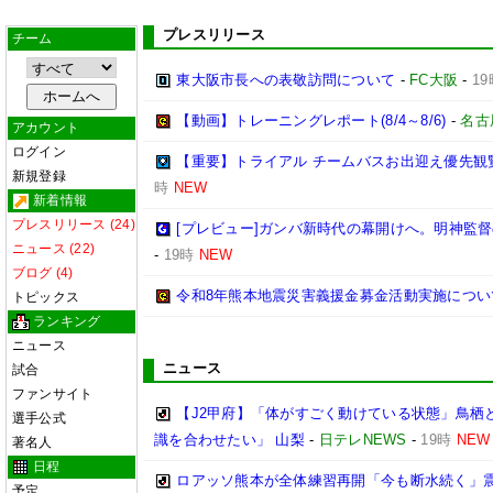
プレスリリース
チーム
東大阪市長への表敬訪問について
-
FC大阪
-
19
【動画】トレーニングレポート(8/4～8/6)
-
名古
アカウント
ログイン
【重要】トライアル チームバスお出迎え優先観
新規登録
時
NEW
新着情報
プレスリリース (24)
[プレビュー]ガンバ新時代の幕開けへ。明神監
ニュース (22)
-
19時
NEW
ブログ (4)
令和8年熊本地震災害義援金募金活動実施につい
トピックス
ランキング
ニュース
ニュース
試合
ファンサイト
【J2甲府】「体がすごく動けている状態」鳥栖
選手公式
識を合わせたい」 山梨
-
日テレNEWS
-
19時
NEW
著名人
日程
ロアッソ熊本が全体練習再開「今も断水続く」
予定