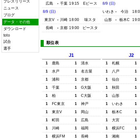
プレスリリース
広島
-
千葉
19:15
Eピース
8/9 (日)
ニュース
8/9 (日)
いわき
-
今治
18:
ブログ
東京V
-
川崎
18:00
味スタ
山形
-
栃木C
19:
データ・その他
長崎
-
京都
19:00
ピースタ
ダウンロード
toto
試合
順位表
選手
J1
J2
1
鹿島
1
清水
1
札幌
1
1
水戸
1
名古屋
1
八戸
1
1
浦和
1
京都
1
仙台
1
1
千葉
1
G大阪
1
秋田
1
1
柏
1
C大阪
1
山形
1
1
FC東京
1
神戸
1
いわき
1
1
東京V
1
岡山
1
栃木C
1
1
町田
1
広島
1
大宮
1
1
川崎
1
福岡
1
横浜FC
1
1
横浜FM
1
長崎
1
湘南
1