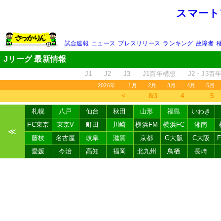
スマート
試合速報
ニュース
プレスリリース
ランキング
故障者
Jリーグ 最新情報
J1
J2
J3
J1百年構想
J2・J3百
2026年
1月
2月
3月
4月
5月
＜
8/3
4
5
札幌
八戸
仙台
秋田
山形
福島
いわき
FC東京
東京V
町田
川崎
横浜FM
横浜FC
湘南
≪
藤枝
名古屋
岐阜
滋賀
京都
G大阪
C大阪
愛媛
今治
高知
福岡
北九州
鳥栖
長崎