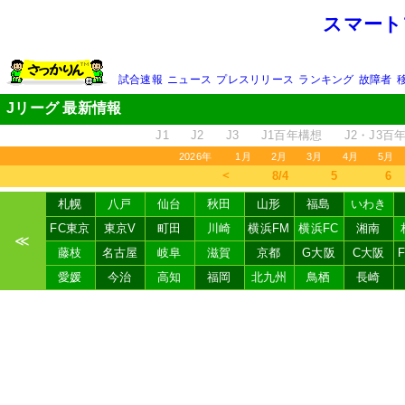
スマート
試合速報
ニュース
プレスリリース
ランキング
故障者
Jリーグ 最新情報
J1
J2
J3
J1百年構想
J2・J3百
2026年
1月
2月
3月
4月
5月
＜
8/4
5
6
札幌
八戸
仙台
秋田
山形
福島
いわき
FC東京
東京V
町田
川崎
横浜FM
横浜FC
湘南
≪
藤枝
名古屋
岐阜
滋賀
京都
G大阪
C大阪
愛媛
今治
高知
福岡
北九州
鳥栖
長崎