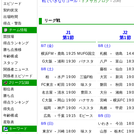
戦でいきなりゴール
-
ドメサカブログ
-
20時
エピソード
契約状況
出場時間
リーグ戦
得点・警告
チーム情報
J1
J2
競技場
第1節
第1節
得点ランキング
8/7 (金)
8/8 (土)
勝ち点推移
横浜FM
-
鹿島
19:25
MUFG国立
札幌
-
徳島
14:
年齢構成
G大阪
-
浦和
19:30
パナスタ
八戸
-
富山
18:
スタッフ
8/8 (土)
藤枝
-
仙台
18:
関係者ニュース
関係者エピソード
柏
-
水戸
19:00
三協F柏
大宮
-
新潟
19:
Jリーグ記録
FC東京
-
町田
19:00
味スタ
磐田
-
秋田
19:
順位表
名古屋
-
清水
19:00
豊田ス
大分
-
湘南
19:
勝ち点
C大阪
-
岡山
19:00
ハナサカ
宮崎
-
横浜FC
19:
得点ランキング
福岡
-
神戸
19:00
ベススタ
鳥栖
-
甲府
19:
得失点
年齢構成
広島
-
千葉
19:15
Eピース
8/9 (日)
星取表
8/9 (日)
いわき
-
今治
18:
キーワード
東京V
-
川崎
18:00
味スタ
山形
-
栃木C
19: