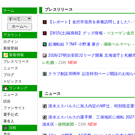
プレスリリース
チーム
【レポート】金沢市役所を表敬訪問しました!
-
【8/15(土)福島戦】グッズ情報
-
ツエーゲン金沢
アカウント
ログイン
起湘転結 ? 7MF 小野瀬 康介
-
湘南ベルマーレ
新規登録
新着情報
2026/27明治安田J2リーグ開幕 北海道庁と
プレスリリース
レ札幌
-
21時
NEW
ニュース
クラブ創設30周年 記念特別ページ開設のお知ら
ブログ
トピックス
ランキング
ニュース
ニュース
試合
清水エスパルスに加入内定のMF辻、特別指定選
ファンサイト
選手公式
清水エスパルスの選手寮、三保地区に移転 202
著名人
清水区
-
静岡新聞
-
21時
NEW
日程
予定