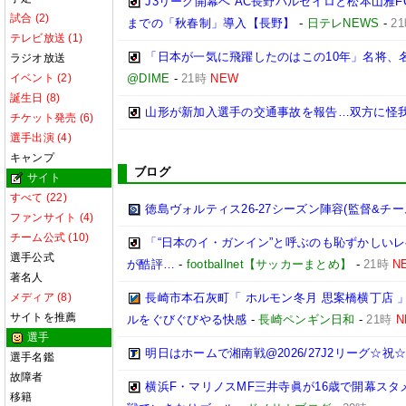
J3リーグ開幕へ AC長野パルセイロと松本山雅F
試合 (2)
までの「秋春制」導入【長野】
-
日テレNEWS
-
2
テレビ放送 (1)
「日本が一気に飛躍したのはこの10年」名将、
ラジオ放送
イベント (2)
@DIME
-
21時
NEW
誕生日 (8)
山形が新加入選手の交通事故を報告…双方に怪
チケット発売 (6)
選手出演 (4)
キャンプ
ブログ
サイト
すべて (22)
徳島ヴォルティス26-27シーズン陣容(監督&チー
ファンサイト (4)
チーム公式 (10)
「“日本のイ・ガンイン”と呼ぶのも恥ずかしいレ
選手公式
が酷評…
-
footballnet【サッカーまとめ】
-
21時
N
著名人
メディア (8)
長崎市本石灰町「 ホルモン冬月 思案橋横丁店 
サイトを推薦
ルをぐびぐびやる快感
-
長崎ペンギン日和
-
21時
N
選手
明日はホームで湘南戦@2026/27J2リーグ☆祝☆開
選手名鑑
故障者
横浜F・マリノスMF三井寺眞が16歳で開幕スタ
移籍