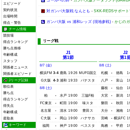
ゴールへの絆
-
ガンバ大阪データランド(GAMBA OS
エピソード
契約状況
対ガンバ大阪戦:なんとも
-
SKK-REDSサポー
出場時間
ガンバ大阪 vs 浦和レッズ (現地参戦)
-
かじのガ
得点・警告
チーム情報
競技場
リーグ戦
得点ランキング
勝ち点推移
J1
J2
年齢構成
第1節
第1
スタッフ
8/7 (金)
8/8 (土)
関係者ニュース
横浜FM
3-4
鹿島
19:26
MUFG国立
札幌
-
徳島
1
関係者エピソード
Jリーグ記録
G大阪
4-3
浦和
19:33
パナスタ
八戸
-
富山
1
順位表
8/8 (土)
藤枝
-
仙台
1
勝ち点
柏
-
水戸
19:00
三協F柏
大宮
-
新潟
1
得点ランキング
FC東京
-
町田
19:00
味スタ
磐田
-
秋田
1
得失点
名古屋
-
清水
19:00
豊田ス
大分
-
湘南
1
年齢構成
C大阪
-
岡山
19:00
ハナサカ
宮崎
-
横浜FC
1
星取表
キーワード
福岡
-
神戸
19:00
ベススタ
鳥栖
-
甲府
1