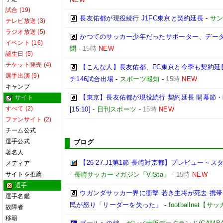
試合 (19)
長友佑都が現役続行 J1FC東京と契約延長
-
サ
テレビ放送 (3)
ラジオ放送 (5)
かつてのサッカー少年だったサポーター、データ
イベント (16)
聞
-
15時
NEW
誕生日 (5)
チケット発売 (4)
【こんな人】長友佑都、FC東京と今季も契約延
選手出演 (9)
チ146試合出場
-
スポーツ報知
-
15時
NEW
キャンプ
【東京】長友佑都が現役続行 契約延長 開幕節
サイト
すべて (2)
[15:10]
-
日刊スポーツ
-
15時
NEW
ファンサイト (2)
チーム公式
選手公式
ブログ
著名人
【26-27.J1第1節 長崎対京都】プレビュー
メディア
サイトを推薦
-
長崎サッカーマガジン「ViSta」
-
15時
NEW
選手
ウガンダサッカー界に衝撃 若き主将が死去 携
選手名鑑
民が怒り「リーダーを失った」
-
footballnet【
故障者
移籍