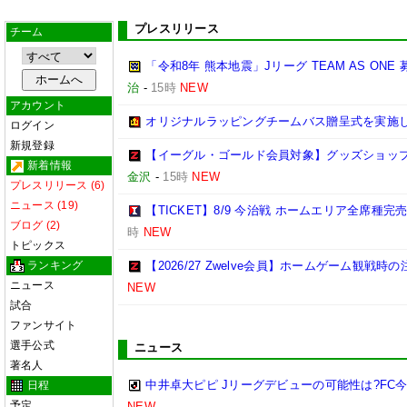
プレスリリース
チーム
「令和8年 熊本地震」Jリーグ TEAM AS ON
治
-
15時
NEW
アカウント
オリジナルラッピングチームバス贈呈式を実施
ログイン
新規登録
【イーグル・ゴールド会員対象】グッズショップ
新着情報
金沢
-
15時
NEW
プレスリリース (6)
ニュース (19)
【TICKET】8/9 今治戦 ホームエリア全席種
ブログ (2)
時
NEW
トピックス
ランキング
【2026/27 Zwelve会員】ホームゲーム観戦
ニュース
NEW
試合
ファンサイト
選手公式
ニュース
著名人
中井卓大ピピ Jリーグデビューの可能性は?FC
日程
予定
NEW