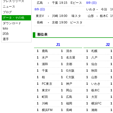
プレスリリース
広島
-
千葉
19:15
Eピース
8/9 (日)
ニュース
8/9 (日)
いわき
-
今治
1
ブログ
東京V
-
川崎
18:00
味スタ
山形
-
栃木C
1
データ・その他
長崎
-
京都
19:00
ピースタ
ダウンロード
toto
試合
順位表
選手
J1
J2
1
鹿島
1
清水
1
札幌
1
1
水戸
1
名古屋
1
八戸
1
1
浦和
1
京都
1
仙台
1
1
千葉
1
G大阪
1
秋田
1
1
柏
1
C大阪
1
山形
1
1
FC東京
1
神戸
1
いわき
1
1
東京V
1
岡山
1
栃木C
1
1
町田
1
広島
1
大宮
1
1
川崎
1
福岡
1
横浜FC
1
1
横浜FM
1
長崎
1
湘南
1