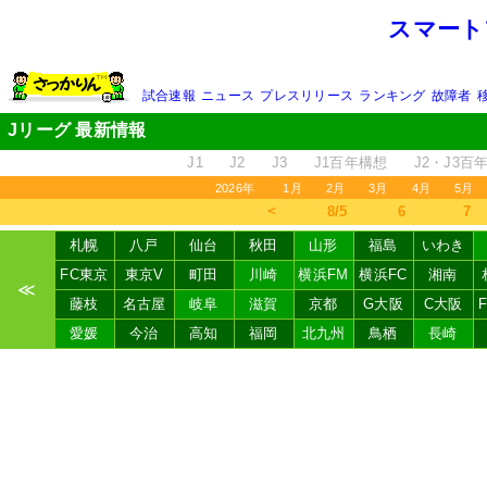
スマート
試合速報
ニュース
プレスリリース
ランキング
故障者
Jリーグ 最新情報
J1
J2
J3
J1百年構想
J2・J3百
2026年
1月
2月
3月
4月
5月
＜
8/5
6
7
札幌
八戸
仙台
秋田
山形
福島
いわき
FC東京
東京V
町田
川崎
横浜FM
横浜FC
湘南
≪
藤枝
名古屋
岐阜
滋賀
京都
G大阪
C大阪
愛媛
今治
高知
福岡
北九州
鳥栖
長崎