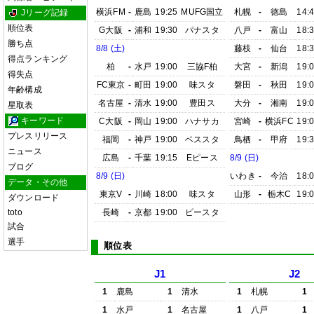
横浜FM
-
鹿島
19:25
MUFG国立
札幌
-
徳島
14:
Jリーグ記録
順位表
G大阪
-
浦和
19:30
パナスタ
八戸
-
富山
18:
勝ち点
8/8 (土)
藤枝
-
仙台
18:
得点ランキング
柏
-
水戸
19:00
三協F柏
大宮
-
新潟
19:
得失点
FC東京
-
町田
19:00
味スタ
磐田
-
秋田
19:
年齢構成
名古屋
-
清水
19:00
豊田ス
大分
-
湘南
19:
星取表
キーワード
C大阪
-
岡山
19:00
ハナサカ
宮崎
-
横浜FC
19:
プレスリリース
福岡
-
神戸
19:00
ベススタ
鳥栖
-
甲府
19:
ニュース
広島
-
千葉
19:15
Eピース
8/9 (日)
ブログ
8/9 (日)
いわき
-
今治
18:
データ・その他
東京V
-
川崎
18:00
味スタ
山形
-
栃木C
19:
ダウンロード
toto
長崎
-
京都
19:00
ピースタ
試合
選手
順位表
J1
J2
1
鹿島
1
清水
1
札幌
1
1
水戸
1
名古屋
1
八戸
1