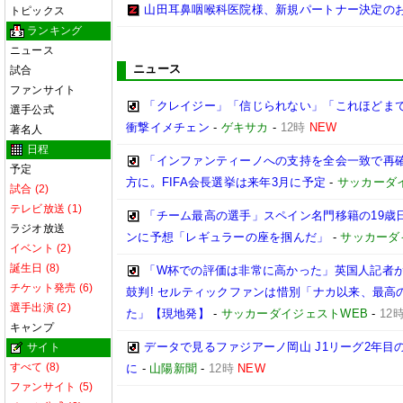
山田耳鼻咽喉科医院様、新規パートナー決定の
トピックス
ランキング
ニュース
ニュース
試合
ファンサイト
「クレイジー」「信じられない」「これほどまで
選手公式
衝撃イメチェン
-
ゲキサカ
-
12時
NEW
著名人
日程
「インファンティーノへの支持を全会一致で再
予定
方に。FIFA会長選挙は来年3月に予定
-
サッカーダ
試合 (2)
テレビ放送 (1)
「チーム最高の選手」スペイン名門移籍の19歳
ラジオ放送
ンに予想「レギュラーの座を掴んだ」
-
サッカーダ
イベント (2)
誕生日 (8)
「W杯での評価は非常に高かった」英国人記者が
チケット発売 (6)
鼓判! セルティックファンは惜別「ナカ以来、最
選手出演 (2)
た」【現地発】
-
サッカーダイジェストWEB
-
12
キャンプ
データで見るファジアーノ岡山 J1リーグ2年目
サイト
すべて (8)
に
-
山陽新聞
-
12時
NEW
ファンサイト (5)