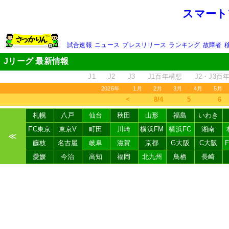
スマート
試合速報
ニュース
プレスリリース
ランキング
故障者
Jリーグ 最新情報
J1
J2
J3
J1百年構想
J2・J3百
2026年
1月
2月
3月
4月
5月
＜
8/4
5
6
札幌
八戸
仙台
秋田
山形
福島
いわき
FC東京
東京V
町田
川崎
横浜FM
横浜FC
湘南
≪
藤枝
名古屋
岐阜
滋賀
京都
G大阪
C大阪
愛媛
今治
高知
福岡
北九州
鳥栖
長崎