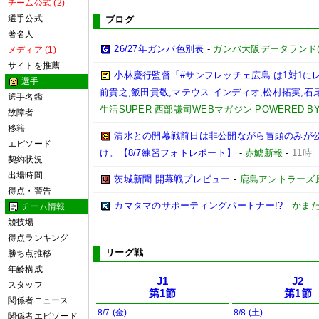
チーム公式 (2)
選手公式
ブログ
著名人
26/27年ガンバ色別表
-
ガンバ大阪データランド(GAM
メディア (1)
サイトを推薦
小林慶行監督「#サンフレッチェ広島 は1対1
選手
前貴之,飯田貴敬,マテウス インディオ,松村拓実,石尾陸
選手名鑑
生活SUPER 西部謙司WEBマガジン POWERED BY 
故障者
移籍
清水との開幕戦前日は非公開ながら冒頭のみが
エピソード
け。【8/7練習フォトレポート】
-
赤鯱新報
-
11時
契約状況
出場時間
茨城新聞 開幕戦プレビュー
-
鹿島アントラーズ
得点・警告
カマタマのサポーティングパートナー!?
-
かまた
チーム情報
競技場
得点ランキング
リーグ戦
勝ち点推移
年齢構成
J1
J2
スタッフ
第1節
第1節
関係者ニュース
8/7 (金)
8/8 (土)
関係者エピソード