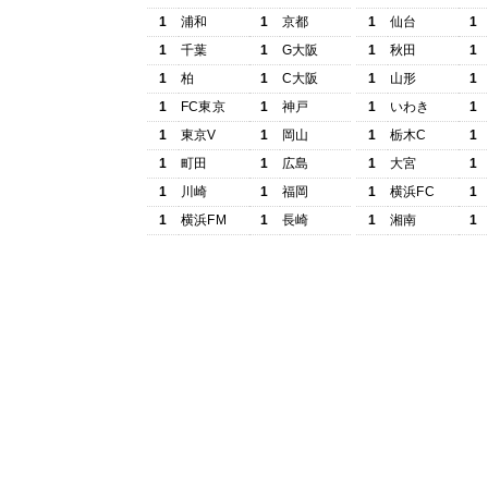
1
浦和
1
京都
1
仙台
1
1
千葉
1
G大阪
1
秋田
1
1
柏
1
C大阪
1
山形
1
1
FC東京
1
神戸
1
いわき
1
1
東京V
1
岡山
1
栃木C
1
1
町田
1
広島
1
大宮
1
1
川崎
1
福岡
1
横浜FC
1
1
横浜FM
1
長崎
1
湘南
1