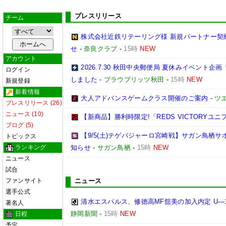
プレスリリース
チーム
株式会社近鉄リテーリング様 新規パートナー契
せ
-
奈良クラブ
-
15時
NEW
アカウント
2026.7.30 秋田中央郵便局 夏休みイベン
ログイン
しました
-
ブラウブリッツ秋田
-
15時
NEW
新規登録
新着情報
大人アドバンスゲームクラス開催のご案内
-
ツ
プレスリリース (26)
ニュース (10)
【新商品】勝利時限定!「REDS VICTORYユニ
ブログ (5)
【9/5(土)テゲバジャーロ宮崎戦】サガン鳥栖
トピックス
ランキング
知らせ
-
サガン鳥栖
-
15時
NEW
ニュース
試合
ファンサイト
ニュース
選手公式
清水エスパルス、修徳高MF舘美の加入内定 U―
著名人
静岡新聞
-
15時
NEW
日程
予定