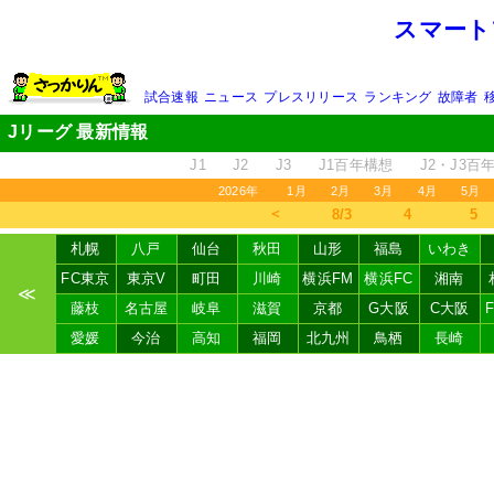
スマート
試合速報
ニュース
プレスリリース
ランキング
故障者
Jリーグ 最新情報
J1
J2
J3
J1百年構想
J2・J3百
2026年
1月
2月
3月
4月
5月
＜
8/3
4
5
札幌
八戸
仙台
秋田
山形
福島
いわき
FC東京
東京V
町田
川崎
横浜FM
横浜FC
湘南
≪
藤枝
名古屋
岐阜
滋賀
京都
G大阪
C大阪
愛媛
今治
高知
福岡
北九州
鳥栖
長崎