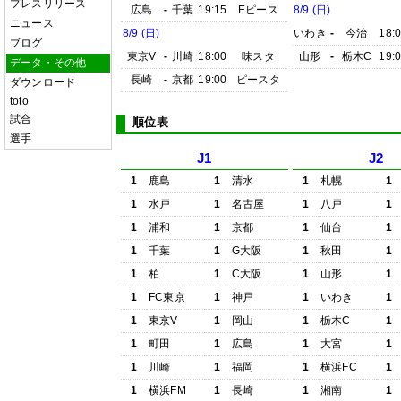
プレスリリース
広島
-
千葉
19:15
Eピース
8/9 (日)
ニュース
8/9 (日)
いわき
-
今治
18:
ブログ
東京V
-
川崎
18:00
味スタ
山形
-
栃木C
19:
データ・その他
長崎
-
京都
19:00
ピースタ
ダウンロード
toto
試合
順位表
選手
J1
J2
1
鹿島
1
清水
1
札幌
1
1
水戸
1
名古屋
1
八戸
1
1
浦和
1
京都
1
仙台
1
1
千葉
1
G大阪
1
秋田
1
1
柏
1
C大阪
1
山形
1
1
FC東京
1
神戸
1
いわき
1
1
東京V
1
岡山
1
栃木C
1
1
町田
1
広島
1
大宮
1
1
川崎
1
福岡
1
横浜FC
1
1
横浜FM
1
長崎
1
湘南
1