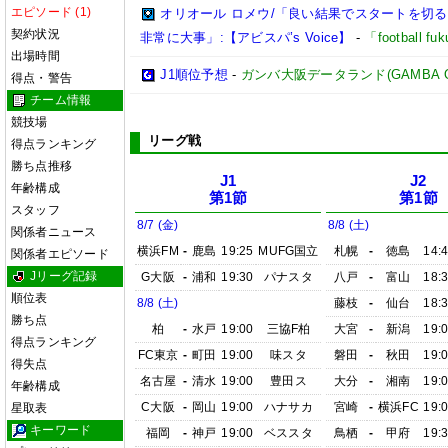
エピソード (1)
オリオール ロメウ/「良い結果でスタートを切
契約状況
非常に大事」:【アビスパ’s Voice】
-
「football 
出場時間
J1順位予想
-
ガンバ大阪データランド(GAMBA OSAK
得点・警告
チーム情報
競技場
リーグ戦
得点ランキング
勝ち点推移
J1
J2
年齢構成
第1節
第1節
スタッフ
8/7 (金)
8/8 (土)
関係者ニュース
横浜FM
-
鹿島
19:25
MUFG国立
札幌
-
徳島
14:
関係者エピソード
Jリーグ記録
G大阪
-
浦和
19:30
パナスタ
八戸
-
富山
18:
順位表
8/8 (土)
藤枝
-
仙台
18:
勝ち点
柏
-
水戸
19:00
三協F柏
大宮
-
新潟
19:
得点ランキング
FC東京
-
町田
19:00
味スタ
磐田
-
秋田
19:
得失点
名古屋
-
清水
19:00
豊田ス
大分
-
湘南
19:
年齢構成
C大阪
-
岡山
19:00
ハナサカ
宮崎
-
横浜FC
19:
星取表
キーワード
福岡
-
神戸
19:00
ベススタ
鳥栖
-
甲府
19: