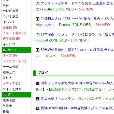
ブライトンが新サードユニを発表 三笘薫も登場
試合
に
-
Football ZONE WEB
-
15時
NEW
テレビ放送
ラジオ放送
24歳日本人は「2部リーグが能力に見合ってい
イベント
者はいない」
-
Football ZONE WEB
-
15時
NEW
誕生日 (5)
チケット発売 (3)
日本深夜、サッカーファンに歓喜の一報「嬉しす
選手出演 (5)
Football ZONE WEB
-
15時
NEW
キャンプ
30年W杯共催から撤退?モロッコの移民危機で
サイト
すべて (8)
い」
-
東スポ
-
15時
NEW
ファンサイト (6)
チーム公式
選手公式
ブログ
著名人
浦和レッズが東海大学DF田中玲音の2029年加
メディア (1)
サイトを推薦
あり】
-
[浦議]浦和レッズについて議論するページ
選手
江坂水曜リトルクラス
-
ガンバ大阪チアキッズ
選手名鑑
故障者
横浜DeNAvs阪神15回戦@横浜スタジアム(観戦)
移籍