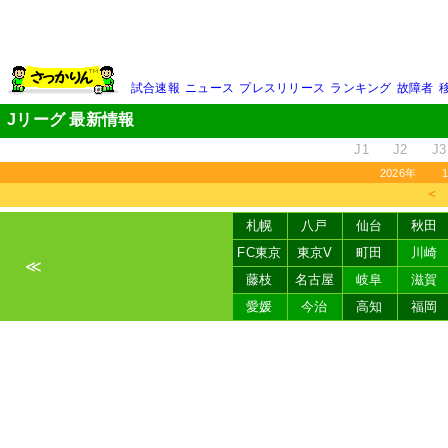
試合速報
ニュース
プレスリリース
ランキング
故障者
Jリーグ 最新情報
J1
J2
J3
2026年
＜
札幌
八戸
仙台
秋田
FC東京
東京V
町田
川崎
≪
藤枝
名古屋
岐阜
滋賀
愛媛
今治
高知
福岡