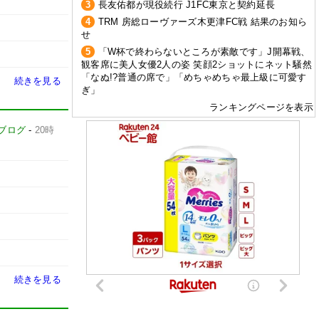
3
長友佑都が現役続行 J1FC東京と契約延長
4
TRM 房総ローヴァーズ木更津FC戦 結果のお知ら
せ
5
「W杯で終わらないところが素敵です」J開幕戦、
観客席に美人女優2人の姿 笑顔2ショットにネット騒然
「なぬ!?普通の席で」「めちゃめちゃ最上級に可愛す
続きを見る
ぎ」
ランキングページを表示
ブログ
-
20時
続きを見る