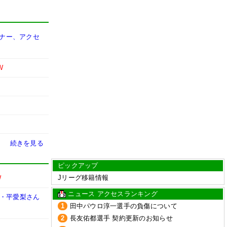
マナー、アクセ
W
続きを見る
ピックアップ
Jリーグ移籍情報
W
ニュース アクセスランキング
妻・平愛梨さん
1
田中パウロ淳一選手の負傷について
2
長友佑都選手 契約更新のお知らせ