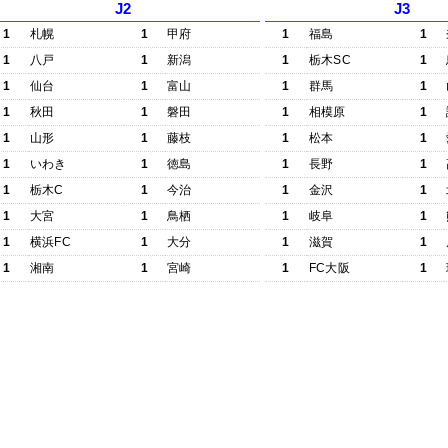
J2
J3
1
札幌
1
甲府
1
福島
1
1
八戸
1
新潟
1
栃木SC
1
1
仙台
1
富山
1
群馬
1
1
秋田
1
磐田
1
相模原
1
1
山形
1
藤枝
1
松本
1
1
いわき
1
徳島
1
長野
1
1
栃木C
1
今治
1
金沢
1
1
大宮
1
鳥栖
1
岐阜
1
1
横浜FC
1
大分
1
滋賀
1
1
湘南
1
宮崎
1
FC大阪
1