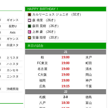
HAPPY BIRTHDAY !
カルリーニョス ジュニオ
（32才）
0
ギオンス
森 侑里
（26才）
森田 晃樹
（26才）
0
長野U
上林 豪
（24才）
0
Axis
安藤 陸登
（20才）
0
ギケンス
0
白波スタ
本日の試合
J1
柏
19:00
水戸
0
とうスタ
FC東京
19:00
町田
0
ハトスタ
名古屋
19:00
清水
0
カンセキ
C大阪
19:00
岡山
0
ニンスタ
福岡
19:00
神戸
広島
19:15
千葉
0
沖縄県陸
J2
札幌
2-0
徳島
八戸
18:30
富山