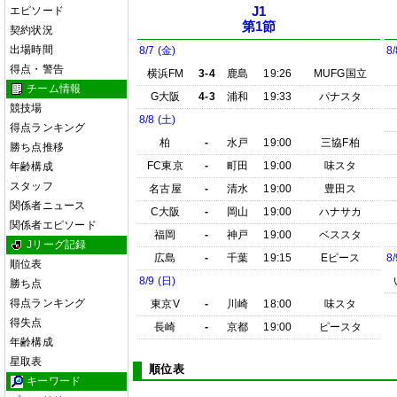
エピソード
J1
第1節
契約状況
出場時間
8/7 (金)
8/
得点・警告
横浜FM
3-4
鹿島
19:26
MUFG国立
チーム情報
G大阪
4-3
浦和
19:33
パナスタ
競技場
8/8 (土)
得点ランキング
柏
-
水戸
19:00
三協F柏
勝ち点推移
FC東京
-
町田
19:00
味スタ
年齢構成
スタッフ
名古屋
-
清水
19:00
豊田ス
関係者ニュース
C大阪
-
岡山
19:00
ハナサカ
関係者エピソード
福岡
-
神戸
19:00
ベススタ
Jリーグ記録
広島
-
千葉
19:15
Eピース
8/
順位表
8/9 (日)
勝ち点
得点ランキング
東京V
-
川崎
18:00
味スタ
得失点
長崎
-
京都
19:00
ピースタ
年齢構成
星取表
順位表
キーワード