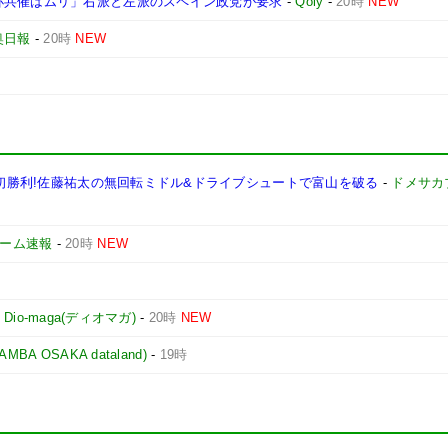
杯共催はムリ」右派と左派のスペイン政党が要求
-
Qoly
-
20時
NEW
奥日報
-
20時
NEW
J2初勝利!佐藤祐太の無回転ミドル&ドライブシュートで富山を破る
-
ドメサカ
yゲーム速報
-
20時
NEW
-
Dio-maga(ディオマガ)
-
20時
NEW
 OSAKA dataland)
-
19時