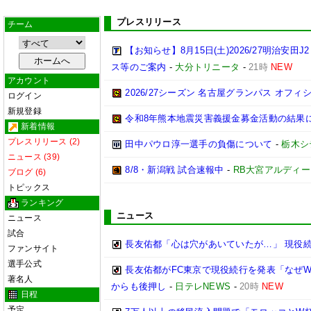
プレスリリース
チーム
【お知らせ】8月15日(土)2026/27明治
ス等のご案内
-
大分トリニータ
-
21時
NEW
アカウント
2026/27シーズン 名古屋グランパス オフィシ
ログイン
新規登録
令和8年熊本地震災害義援金募金活動の結果
新着情報
プレスリリース (2)
田中パウロ淳一選手の負傷について
-
栃木シ
ニュース (39)
8/8・新潟戦 試合速報中
-
RB大宮アルディ
ブログ (6)
トピックス
ランキング
ニュース
ニュース
試合
長友佑都「心は穴があいていたが…」 現役
ファンサイト
選手公式
長友佑都がFC東京で現役続行を発表「なぜW
著名人
からも後押し
-
日テレNEWS
-
20時
NEW
日程
予定