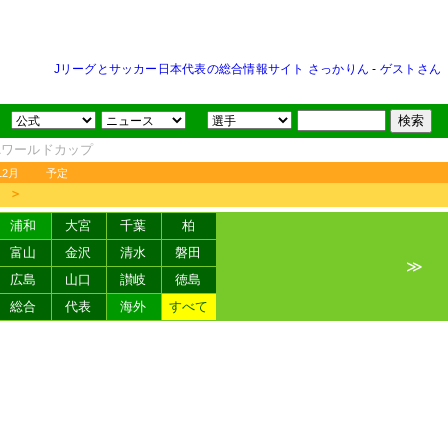
Jリーグとサッカー日本代表の総合情報サイト さっかりん
-
ゲストさん
FAワールドカップ
12月
予定
＞
浦和
大宮
千葉
柏
富山
金沢
清水
磐田
≫
広島
山口
讃岐
徳島
総合
代表
海外
すべて