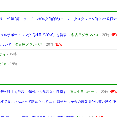
安田J2リーグ 第2節アウェイ ベガルタ仙台戦(ユアテックスタジアム仙台)の観戦
ャルサポートソング Qaijff『VOW』を発表!
-
名古屋グランパス
-
20時
NE
について
-
名古屋グランパス
-
20時
NEW
ティ
-
19時
ージャ
-
19時
続行の理由を発表、40代でも代表入り目指す
-
東京中日スポーツ
-
20時
NE
杯で負けたんだって詰められて...」 息子たちからの言葉明かし笑い誘う 