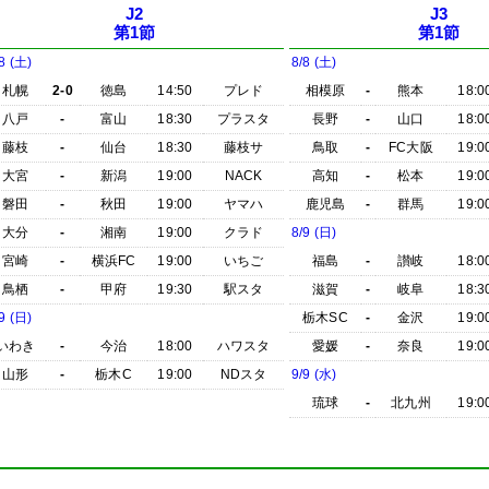
J2
J3
第1節
第1節
8 (土)
8/8 (土)
札幌
2-0
徳島
14:50
プレド
相模原
-
熊本
18:0
八戸
-
富山
18:30
プラスタ
長野
-
山口
18:0
藤枝
-
仙台
18:30
藤枝サ
鳥取
-
FC大阪
19:0
大宮
-
新潟
19:00
NACK
高知
-
松本
19:0
磐田
-
秋田
19:00
ヤマハ
鹿児島
-
群馬
19:0
大分
-
湘南
19:00
クラド
8/9 (日)
宮崎
-
横浜FC
19:00
いちご
福島
-
讃岐
18:0
鳥栖
-
甲府
19:30
駅スタ
滋賀
-
岐阜
18:3
9 (日)
栃木SC
-
金沢
19:0
いわき
-
今治
18:00
ハワスタ
愛媛
-
奈良
19:0
山形
-
栃木C
19:00
NDスタ
9/9 (水)
琉球
-
北九州
19:0