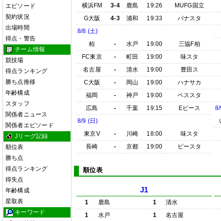
横浜FM
3-4
鹿島
19:26
MUFG国立
エピソード
契約状況
G大阪
4-3
浦和
19:33
パナスタ
出場時間
8/8 (土)
得点・警告
柏
-
水戸
19:00
三協F柏
チーム情報
FC東京
-
町田
19:00
味スタ
競技場
名古屋
-
清水
19:00
豊田ス
得点ランキング
勝ち点推移
C大阪
-
岡山
19:00
ハナサカ
年齢構成
福岡
-
神戸
19:00
ベススタ
スタッフ
広島
-
千葉
19:15
Eピース
8/
関係者ニュース
8/9 (日)
関係者エピソード
東京V
-
川崎
18:00
味スタ
Jリーグ記録
長崎
-
京都
19:00
ピースタ
順位表
勝ち点
得点ランキング
順位表
得失点
J1
年齢構成
星取表
1
鹿島
1
清水
キーワード
1
水戸
1
名古屋