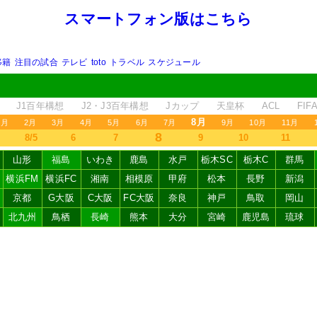
スマートフォン版はこちら
移籍
注目の試合
テレビ
toto
トラベル
スケジュール
J1百年構想
J2・J3百年構想
Jカップ
天皇杯
ACL
FI
8月
1月
2月
3月
4月
5月
6月
7月
9月
10月
11月
8
8/5
6
7
9
10
11
山形
福島
いわき
鹿島
水戸
栃木SC
栃木C
群馬
横浜FM
横浜FC
湘南
相模原
甲府
松本
長野
新潟
京都
G大阪
C大阪
FC大阪
奈良
神戸
鳥取
岡山
北九州
鳥栖
長崎
熊本
大分
宮崎
鹿児島
琉球