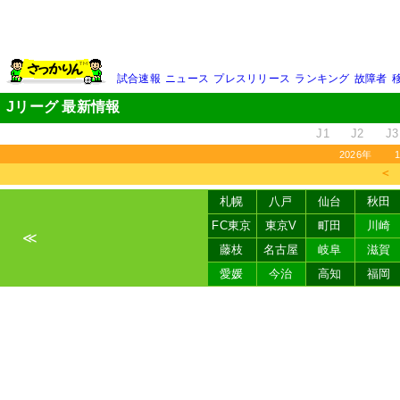
試合速報
ニュース
プレスリリース
ランキング
故障者
Jリーグ 最新情報
J1
J2
J3
2026年
＜
札幌
八戸
仙台
秋田
FC東京
東京V
町田
川崎
≪
藤枝
名古屋
岐阜
滋賀
愛媛
今治
高知
福岡