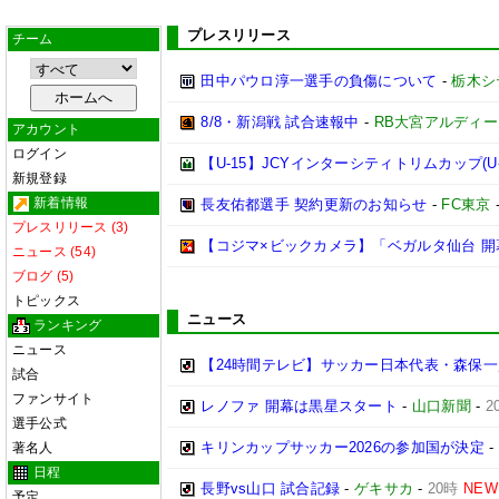
プレスリリース
チーム
田中パウロ淳一選手の負傷について
-
栃木シ
8/8・新潟戦 試合速報中
-
RB大宮アルディ
アカウント
ログイン
【U-15】JCYインターシティトリムカップ(U-
新規登録
新着情報
長友佑都選手 契約更新のお知らせ
-
FC東京
プレスリリース (3)
【コジマ×ビックカメラ】「ベガルタ仙台 開
ニュース (54)
ブログ (5)
トピックス
ニュース
ランキング
ニュース
【24時間テレビ】サッカー日本代表・森保一
試合
ファンサイト
レノファ 開幕は黒星スタート
-
山口新聞
-
2
選手公式
キリンカップサッカー2026の参加国が決定
-
著名人
日程
長野vs山口 試合記録
-
ゲキサカ
-
20時
NEW
予定