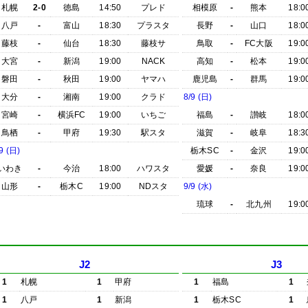
札幌
2-0
徳島
14:50
プレド
相模原
-
熊本
18:0
八戸
-
富山
18:30
プラスタ
長野
-
山口
18:0
藤枝
-
仙台
18:30
藤枝サ
鳥取
-
FC大阪
19:0
大宮
-
新潟
19:00
NACK
高知
-
松本
19:0
磐田
-
秋田
19:00
ヤマハ
鹿児島
-
群馬
19:0
大分
-
湘南
19:00
クラド
8/9 (日)
宮崎
-
横浜FC
19:00
いちご
福島
-
讃岐
18:0
鳥栖
-
甲府
19:30
駅スタ
滋賀
-
岐阜
18:3
9 (日)
栃木SC
-
金沢
19:0
いわき
-
今治
18:00
ハワスタ
愛媛
-
奈良
19:0
山形
-
栃木C
19:00
NDスタ
9/9 (水)
琉球
-
北九州
19:0
J2
J3
1
札幌
1
甲府
1
福島
1
1
八戸
1
新潟
1
栃木SC
1