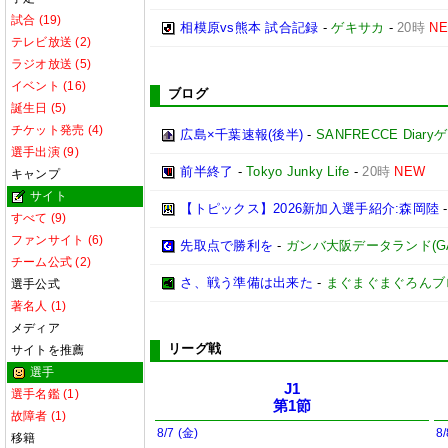
試合 (19)
相模原vs熊本 試合記録
-
ゲキサカ
-
20時
N
テレビ放送 (2)
ラジオ放送 (5)
イベント (16)
ブログ
誕生日 (5)
チケット発売 (4)
広島×千葉速報(後半)
-
SANFRECCE Diar
選手出演 (9)
前半終了
-
Tokyo Junky Life
-
20時
NEW
キャンプ
サイト
【トピックス】2026新加入選手紹介:森岡陸
すべて (9)
ファンサイト (6)
先取点で勝利を
-
ガンバ大阪データランド(GAMBA
チーム公式 (2)
さ、戦う準備は出来た
-
まぐまぐまぐろんブ
選手公式
著名人 (1)
メディア
リーグ戦
サイトを推薦
選手
J1
選手名鑑 (1)
第1節
故障者 (1)
8/7 (金)
8/
移籍