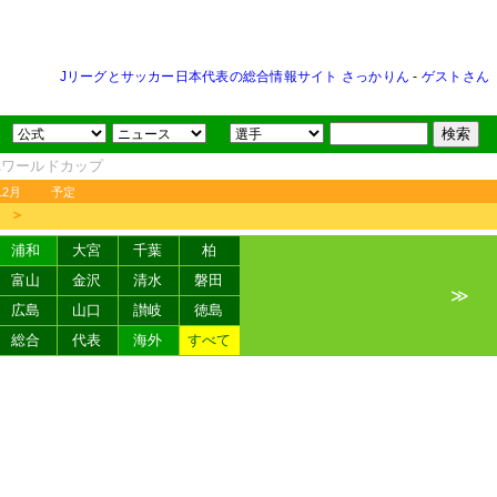
Jリーグとサッカー日本代表の総合情報サイト さっかりん
-
ゲストさん
FAワールドカップ
12月
予定
＞
浦和
大宮
千葉
柏
富山
金沢
清水
磐田
≫
広島
山口
讃岐
徳島
総合
代表
海外
すべて