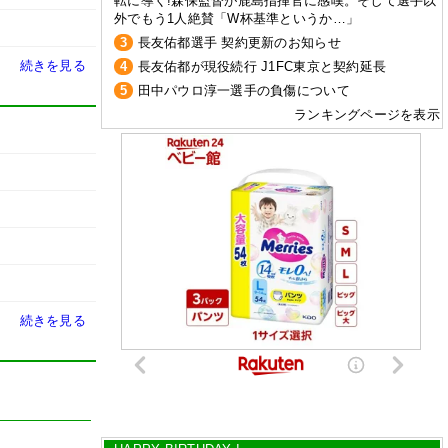
転に導く!森保監督が鹿島指揮官に感嘆。そして選手以
外でもう1人絶賛「W杯基準というか…」
3
長友佑都選手 契約更新のお知らせ
続きを見る
4
長友佑都が現役続行 J1FC東京と契約延長
5
田中パウロ淳一選手の負傷について
ランキングページを表示
続きを見る