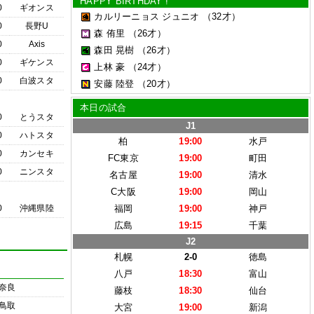
HAPPY BIRTHDAY !
0
ギオンス
カルリーニョス ジュニオ
（32才）
0
長野U
森 侑里
（26才）
0
Axis
森田 晃樹
（26才）
0
ギケンス
上林 豪
（24才）
0
白波スタ
安藤 陸登
（20才）
本日の試合
0
とうスタ
J1
0
ハトスタ
柏
19:00
水戸
0
カンセキ
FC東京
19:00
町田
0
ニンスタ
名古屋
19:00
清水
C大阪
19:00
岡山
0
沖縄県陸
福岡
19:00
神戸
広島
19:15
千葉
J2
札幌
2-0
徳島
八戸
18:30
富山
奈良
藤枝
18:30
仙台
鳥取
大宮
19:00
新潟