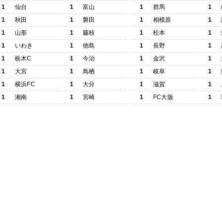
1
仙台
1
富山
1
群馬
1
1
秋田
1
磐田
1
相模原
1
1
山形
1
藤枝
1
松本
1
1
いわき
1
徳島
1
長野
1
1
栃木C
1
今治
1
金沢
1
1
大宮
1
鳥栖
1
岐阜
1
1
横浜FC
1
大分
1
滋賀
1
1
湘南
1
宮崎
1
FC大阪
1