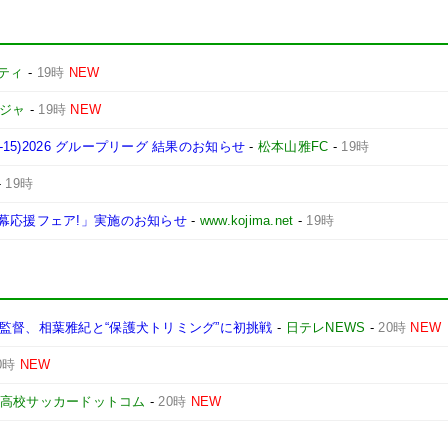
ティ
-
19時
NEW
ージャ
-
19時
NEW
15)2026 グループリーグ 結果のお知らせ
-
松本山雅FC
-
19時
-
19時
幕応援フェア!」実施のお知らせ
-
www.kojima.net
-
19時
監督、相葉雅紀と“保護犬トリミング”に初挑戦
-
日テレNEWS
-
20時
NEW
0時
NEW
高校サッカードットコム
-
20時
NEW