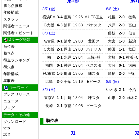
第1節
第1
勝ち点推移
8/7 (金)
8/8 (土)
年齢構成
横浜FM
3-4
鹿島
19:26
MUFG国立
札幌
2-0
徳島
スタッフ
G大阪
4-3
浦和
19:33
パナスタ
八戸
2-0
富山
関係者ニュース
関係者エピソード
8/8 (土)
藤枝
2-0
仙台
Jリーグ記録
名古屋
0-1
清水
19:03
豊田ス
大宮
1-0
新潟
順位表
C大阪
2-1
岡山
19:03
ハナサカ
磐田
1-1
秋田
勝ち点
柏
2-1
水戸
19:04
三協F柏
宮崎
0-1
横浜FC
得点ランキング
福岡
0-1
神戸
19:04
ベススタ
大分
0-1
湘南
得失点
FC東京
1-5
町田
19:05
味スタ
鳥栖
2-0
甲府
年齢構成
星取表
広島
3-0
千葉
19:19
Eピース
8/9 (日)
キーワード
8/9 (日)
いわき
2-1
今治
プレスリリース
東京V
1-1
川崎
18:04
味スタ
山形
2-0
栃木C
ニュース
長崎
2-1
京都
19:08
ピースタ
ブログ
データ・その他
順位表
ダウンロード
toto
J1
J
試合