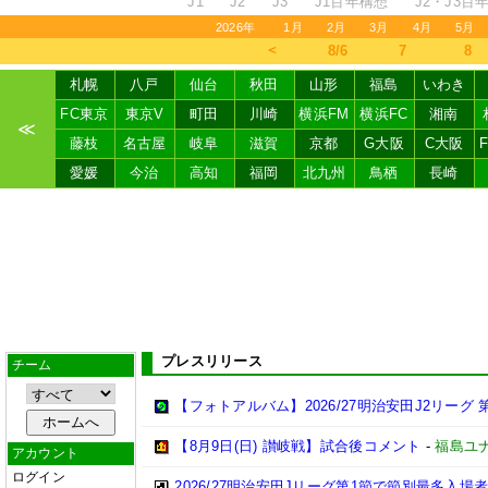
J1
J2
J3
J1百年構想
J2・J3百
2026年
1月
2月
3月
4月
5月
＜
8/6
7
8
札幌
八戸
仙台
秋田
山形
福島
いわき
FC東京
東京V
町田
川崎
横浜FM
横浜FC
湘南
≪
藤枝
名古屋
岐阜
滋賀
京都
G大阪
C大阪
愛媛
今治
高知
福岡
北九州
鳥栖
長崎
プレスリリース
チーム
【フォトアルバム】2026/27明治安田J2リーグ 第
【8月9日(日) 讃岐戦】試合後コメント
-
福島ユ
アカウント
ログイン
2026/27明治安田Jリーグ第1節で節別最多入場