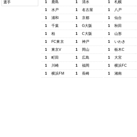
1
鹿島
1
清水
1
札幌
選手
1
水戸
1
名古屋
1
八戸
1
浦和
1
京都
1
仙台
1
千葉
1
G大阪
1
秋田
1
柏
1
C大阪
1
山形
1
FC東京
1
神戸
1
いわき
1
東京V
1
岡山
1
栃木C
1
町田
1
広島
1
大宮
1
川崎
1
福岡
1
横浜FC
1
横浜FM
1
長崎
1
湘南