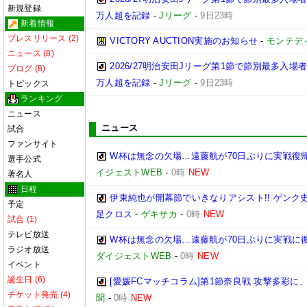
新規登録
万人超を記録
-
Jリーグ
-
9日23時
新着情報
プレスリリース (2)
VICTORY AUCTION実施のお知らせ
-
モンテデ
ニュース (8)
2026/27明治安田Jリーグ第1節で節別最多入場
ブログ (8)
万人超を記録
-
Jリーグ
-
9日23時
トピックス
ランキング
ニュース
ニュース
試合
ファンサイト
W杯は無念の欠場…遠藤航が70日ぶりに実戦復帰
選手公式
イジェストWEB
-
0時
NEW
著名人
日程
伊東純也が開幕節でいきなりアシスト!! ゲン
予定
足クロス
-
ゲキサカ
-
0時
NEW
試合 (1)
テレビ放送
W杯は無念の欠場…遠藤航が70日ぶりに実戦に復
ラジオ放送
ダイジェストWEB
-
0時
NEW
イベント
誕生日 (6)
[愛媛FCマッチコラム]第1節奈良戦 攻撃多彩
チケット発売 (4)
聞
-
0時
NEW