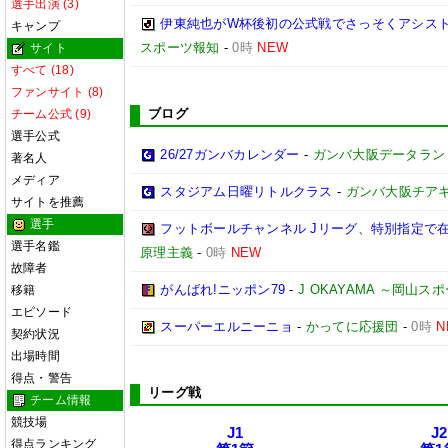
選手出演 (3)
伊東純也がW杯後初の公式戦でさっそくアシスト
キャンプ
スポーツ報知
-
0時
NEW
サイト
すべて (18)
ファンサイト (8)
ブログ
チーム公式 (9)
選手公式
26/27ガンバカレンダー
-
ガンバ大阪データランド(GA
著名人
メディア
スタジアム日曜リトルクラス
-
ガンバ大阪チア
サイトを推薦
選手
フットボールチャンネル Jリーグ、特別指定で
選手名鑑
原理主義
-
0時
NEW
故障者
がんばれ!ニッポン79
-
J OKAYAMA ～岡山
移籍
エピソード
スーパーエルニーニョ
-
かってに応援団
-
0時
N
契約状況
出場時間
得点・警告
リーグ戦
チーム情報
競技場
J1
J2
得点ランキング