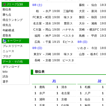
Jリーグ記録
8/8 (土)
藤枝
-
仙台
18:
順位表
柏
-
水戸
19:00
三協F柏
大宮
-
新潟
19:
勝ち点
FC東京
-
町田
19:00
味スタ
磐田
-
秋田
19:
得点ランキング
名古屋
-
清水
19:00
豊田ス
大分
-
湘南
19:
得失点
C大阪
-
岡山
19:00
ハナサカ
宮崎
-
横浜FC
19:
年齢構成
星取表
福岡
-
神戸
19:00
ベススタ
鳥栖
-
甲府
19:
キーワード
広島
-
千葉
19:15
Eピース
8/9 (日)
プレスリリース
8/9 (日)
いわき
-
今治
18:
ニュース
東京V
-
川崎
18:00
味スタ
山形
-
栃木C
19:
ブログ
長崎
-
京都
19:00
ピースタ
データ・その他
ダウンロード
順位表
toto
試合
J1
J2
選手
1
鹿島
1
清水
1
札幌
1
1
水戸
1
名古屋
1
八戸
1
1
浦和
1
京都
1
仙台
1
1
千葉
1
G大阪
1
秋田
1