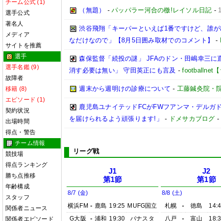
チーム公式 (1)
（無題）
-
パッパラー河合の檄!レイソル日記
-
選手公式
著名人
渋谷飛翔「キーパーといえば1番ですけど、誰
メディア
なだけなので」【8月5日囲み取材でのコメント】
-
サイトを推薦
選手
森保監督「続投の謎」 JFAのドン・田嶋幸三に
選手名鑑 (9)
消す必要は無い」 守田英正にも言及
-
football
故障者
週末から週明けの診療について
-
工藤鍼灸院・
移籍 (8)
エピソード (1)
鹿児島ユナイテッドFCがFWフアンマ・デルガ
契約状況
を届けられるよう頑張ります!」
-
ドメサカブログ
出場時間
得点・警告
チーム情報
リーグ戦
競技場
得点ランキング
J1
J2
勝ち点推移
第1節
第1節
年齢構成
8/7 (金)
8/8 (土)
スタッフ
横浜FM
-
鹿島
19:25
MUFG国立
札幌
-
徳島
14:
関係者ニュース
G大阪
-
浦和
19:30
パナスタ
八戸
-
富山
18:
関係者エピソード