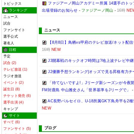
ファジアーノ岡山アカデミー所属 14選手のトップ
トピックス
ランキング
出場登録のお知らせ
-
ファジアーノ岡山
-
16時
NE
ニュース
試合
ファンサイト
ニュース
選手公式
【8月8日】鳥栖vs甲府のテレビ放送/ネット配信
著名人
16時
NEW
日程
予定
J3開幕戦のキックオフ時間は?地上波テレビ中継
試合 (2)
テレビ放送 (1)
J2優勝予想ランキング|オッズで見る昇格有力チームは
ラジオ放送
イベント (2)
「待てないですよ!」Jリーグ新シーズンが今夜
誕生日 (8)
FM対鹿島 中山雅史さん「世界基準をJリーグで」
チケット発売 (6)
AC長野パルセイロ、U-18所属GK下鳥舟平を2
選手出演 (4)
NEW
キャンプ
サイト
すべて (6)
ブログ
ファンサイト (5)