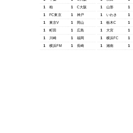
1
柏
1
C大阪
1
山形
1
1
FC東京
1
神戸
1
いわき
1
1
東京V
1
岡山
1
栃木C
1
1
町田
1
広島
1
大宮
1
1
川崎
1
福岡
1
横浜FC
1
1
横浜FM
1
長崎
1
湘南
1