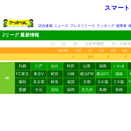
スマート
試合速報
ニュース
プレスリリース
ランキング
故障者
Jリーグ 最新情報
J1
J2
J3
J1百年構想
J2・J3百
2026年
1月
2月
3月
4月
5月
＜
8/4
5
6
札幌
八戸
仙台
秋田
山形
福島
いわき
FC東京
東京V
町田
川崎
横浜FM
横浜FC
湘南
≪
藤枝
名古屋
岐阜
滋賀
京都
G大阪
C大阪
愛媛
今治
高知
福岡
北九州
鳥栖
長崎