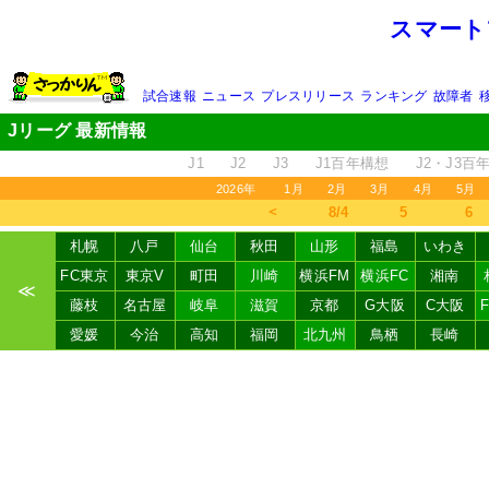
スマート
試合速報
ニュース
プレスリリース
ランキング
故障者
Jリーグ 最新情報
J1
J2
J3
J1百年構想
J2・J3百
2026年
1月
2月
3月
4月
5月
＜
8/4
5
6
札幌
八戸
仙台
秋田
山形
福島
いわき
FC東京
東京V
町田
川崎
横浜FM
横浜FC
湘南
≪
藤枝
名古屋
岐阜
滋賀
京都
G大阪
C大阪
愛媛
今治
高知
福岡
北九州
鳥栖
長崎