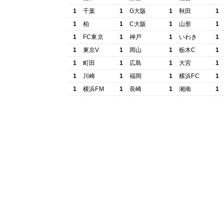
1
千葉
1
G大阪
1
秋田
1
1
柏
1
C大阪
1
山形
1
1
FC東京
1
神戸
1
いわき
1
1
東京V
1
岡山
1
栃木C
1
1
町田
1
広島
1
大宮
1
1
川崎
1
福岡
1
横浜FC
1
1
横浜FM
1
長崎
1
湘南
1