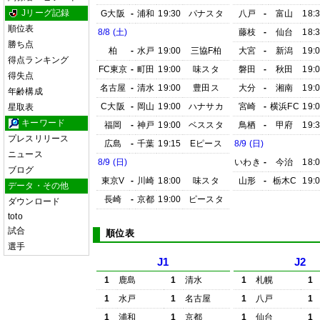
Jリーグ記録
G大阪
-
浦和
19:30
パナスタ
八戸
-
富山
18:
順位表
8/8 (土)
藤枝
-
仙台
18:
勝ち点
柏
-
水戸
19:00
三協F柏
大宮
-
新潟
19:
得点ランキング
FC東京
-
町田
19:00
味スタ
磐田
-
秋田
19:
得失点
名古屋
-
清水
19:00
豊田ス
大分
-
湘南
19:
年齢構成
C大阪
-
岡山
19:00
ハナサカ
宮崎
-
横浜FC
19:
星取表
キーワード
福岡
-
神戸
19:00
ベススタ
鳥栖
-
甲府
19:
プレスリリース
広島
-
千葉
19:15
Eピース
8/9 (日)
ニュース
8/9 (日)
いわき
-
今治
18:
ブログ
東京V
-
川崎
18:00
味スタ
山形
-
栃木C
19:
データ・その他
長崎
-
京都
19:00
ピースタ
ダウンロード
toto
試合
順位表
選手
J1
J2
1
鹿島
1
清水
1
札幌
1
1
水戸
1
名古屋
1
八戸
1
1
浦和
1
京都
1
仙台
1