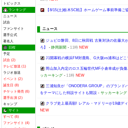
トピックス
ランキング
【8/15(土)栃木SC戦】ホームゲーム事前準備
ニュース
試合
ファンサイト
ニュース
選手公式
ジュビロ磐田、8日に秋田戦 古巣対決の佐藤大
著名人
ろ】
-
静岡新聞
-
11時
NEW
日程
予定
J1開幕戦の横浜FM対鹿島、G大阪vs浦和はどこ
試合 (2)
テレビ放送 (1)
岡山加入内定のロス五輪世代MF小倉幸成が負傷
ラジオ放送
ッカーキング
-
11時
NEW
イベント (2)
誕生日 (8)
三浦知良が「ONODERA GROUP」のブラン
チケット発売 (6)
をテーマにした特設サイトも開設
-
サッカーキング
選手出演 (2)
クラブ史上最高額! レアル・マドリーが19歳デ
キャンプ
NEW
サイト
すべて (6)
ファンサイト (4)