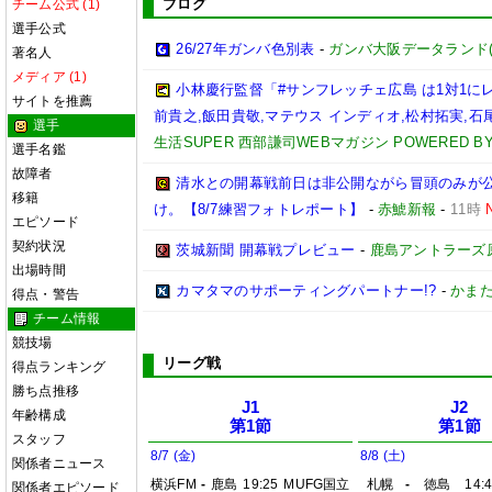
ブログ
チーム公式 (1)
選手公式
26/27年ガンバ色別表
-
ガンバ大阪データランド(GAM
著名人
メディア (1)
小林慶行監督「#サンフレッチェ広島 は1対1
サイトを推薦
前貴之,飯田貴敬,マテウス インディオ,松村拓実,石尾陸
選手
生活SUPER 西部謙司WEBマガジン POWERED BY 
選手名鑑
故障者
清水との開幕戦前日は非公開ながら冒頭のみが
移籍
け。【8/7練習フォトレポート】
-
赤鯱新報
-
11時
エピソード
契約状況
茨城新聞 開幕戦プレビュー
-
鹿島アントラーズ
出場時間
カマタマのサポーティングパートナー!?
-
かまた
得点・警告
チーム情報
競技場
リーグ戦
得点ランキング
勝ち点推移
J1
J2
年齢構成
第1節
第1節
スタッフ
8/7 (金)
8/8 (土)
関係者ニュース
横浜FM
-
鹿島
19:25
MUFG国立
札幌
-
徳島
14:
関係者エピソード