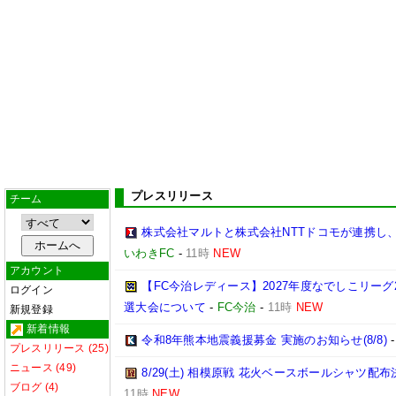
プレスリリース
チーム
株式会社マルトと株式会社NTTドコモが連携し
いわきFC
-
11時
NEW
アカウント
【FC今治レディース】2027年度なでしこリー
ログイン
選大会について
-
FC今治
-
11時
NEW
新規登録
新着情報
令和8年熊本地震義援募金 実施のお知らせ(8/8)
プレスリリース (25)
ニュース (49)
8/29(土) 相模原戦 花火ベースボールシャツ配布決
ブログ (4)
11時
NEW