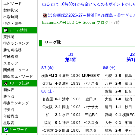
エピソード
出るとは…6時30分から空いてるのもポイントかし
契約状況
試合観戦記2026-27～横浜FMvs鹿島～暑す
出場時間
kazumaxのFIELD OF Soccer ブログ!
-
7時
得点・警告
チーム情報
競技場
リーグ戦
得点ランキング
勝ち点推移
J1
J2
年齢構成
第1節
第1
スタッフ
8/7 (金)
8/8 (土)
関係者ニュース
横浜FM
3-4
鹿島
19:26
MUFG国立
札幌
2-0
徳島
関係者エピソード
Jリーグ記録
G大阪
4-3
浦和
19:33
パナスタ
八戸
2-0
富山
順位表
8/8 (土)
藤枝
2-0
仙台
勝ち点
名古屋
0-1
清水
19:03
豊田ス
大宮
1-0
新潟
得点ランキング
C大阪
2-1
岡山
19:03
ハナサカ
磐田
1-1
秋田
得失点
柏
2-1
水戸
19:04
三協F柏
宮崎
0-1
横浜FC
年齢構成
福岡
0-1
神戸
19:04
ベススタ
大分
0-1
湘南
星取表
キーワード
FC東京
1-5
町田
19:05
味スタ
鳥栖
2-0
甲府