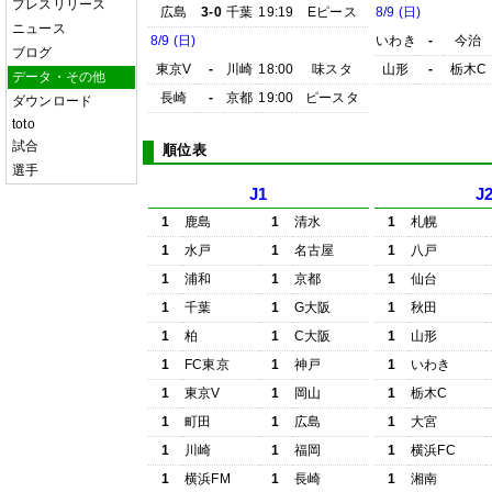
プレスリリース
広島
3-0
千葉
19:19
Eピース
8/9 (日)
ニュース
8/9 (日)
いわき
-
今治
ブログ
東京V
-
川崎
18:00
味スタ
山形
-
栃木C
データ・その他
長崎
-
京都
19:00
ピースタ
ダウンロード
toto
試合
順位表
選手
J1
J
1
鹿島
1
清水
1
札幌
1
水戸
1
名古屋
1
八戸
1
浦和
1
京都
1
仙台
1
千葉
1
G大阪
1
秋田
1
柏
1
C大阪
1
山形
1
FC東京
1
神戸
1
いわき
1
東京V
1
岡山
1
栃木C
1
町田
1
広島
1
大宮
1
川崎
1
福岡
1
横浜FC
1
横浜FM
1
長崎
1
湘南