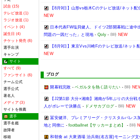
試合 (15)
【8月9日】山形vs栃木Cのテレビ放送/ネット配
テレビ放送 (1)
NEW
ラジオ放送 (1)
イベント (4)
日本代表FW塩貝健人、ドイツ2部開幕戦に途中
誕生日 (4)
問題の一因だった」と現地
-
Qoly
-
8時
NEW
チケット発売 (6)
【8月9日】東京Vvs川崎Fのテレビ放送/ネット
選手出演
NEW
キャンプ
サイト
すべて (9)
ブログ
ファンサイト (6)
チーム公式
開幕戦完敗
-
ベガルタを熱く語りたい
-
8時
NE
選手公式
著名人
【J2第1節 大分×湘南】湘南が5年ぶりの大分
メディア (3)
人がボレーで決勝点
-
ドメサカブログ
-
8時
NEW
サイトを推薦
選手
冨安健洋、プレミアリーグ・クリスタルパレス加入
選手名鑑
地と同僚に
-
footballnet【サッカーまとめ】
-
8時
故障者
和朝食 at 大衆酒場 治兵衛(名古屋)モーニ
移籍