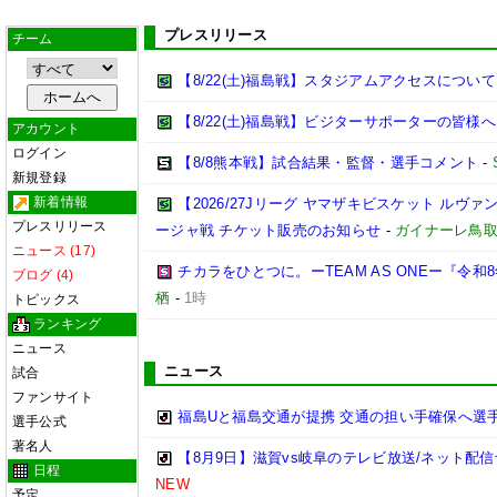
プレスリリース
チーム
【8/22(土)福島戦】スタジアムアクセスについて
【8/22(土)福島戦】ビジターサポーターの皆様へ
アカウント
ログイン
【8/8熊本戦】試合結果・監督・選手コメント
-
新規登録
新着情報
【2026/27Jリーグ ヤマザキビスケット ルヴァン
プレスリリース
ージャ戦 チケット販売のお知らせ
-
ガイナーレ鳥
ニュース (17)
チカラをひとつに。ーTEAM AS ONEー『令
ブログ (4)
栖
-
1時
トピックス
ランキング
ニュース
ニュース
試合
ファンサイト
福島Uと福島交通が提携 交通の担い手確保へ選
選手公式
著名人
【8月9日】滋賀vs岐阜のテレビ放送/ネット配信
日程
NEW
予定