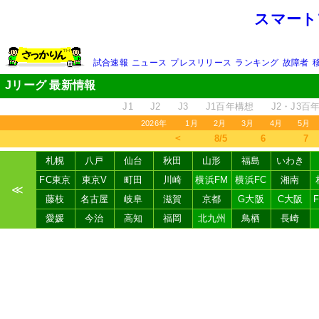
スマート
試合速報
ニュース
プレスリリース
ランキング
故障者
Jリーグ 最新情報
J1
J2
J3
J1百年構想
J2・J3百
2026年
1月
2月
3月
4月
5月
＜
8/5
6
7
札幌
八戸
仙台
秋田
山形
福島
いわき
FC東京
東京V
町田
川崎
横浜FM
横浜FC
湘南
≪
藤枝
名古屋
岐阜
滋賀
京都
G大阪
C大阪
愛媛
今治
高知
福岡
北九州
鳥栖
長崎