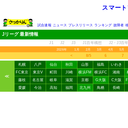
スマート
試合速報
ニュース
プレスリリース
ランキング
故障者
Jリーグ 最新情報
J1
J2
J3
J1百年構想
J2・J3百
2026年
1月
2月
3月
4月
5月
＜
8/5
6
7
札幌
八戸
仙台
秋田
山形
福島
いわき
FC東京
東京V
町田
川崎
横浜FM
横浜FC
湘南
≪
藤枝
名古屋
岐阜
滋賀
京都
G大阪
C大阪
愛媛
今治
高知
福岡
北九州
鳥栖
長崎