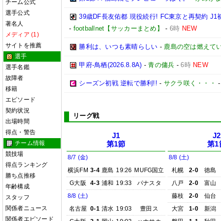
チーム公式
選手公式
39歳DF長友佑都 現役続行! FC東京と再契約
著名人
-
footballnet【サッカーまとめ】
-
6時
NEW
メディア (1)
サイトを推薦
勝利は、いつも素晴らしい
-
鹿島の空は燃えてい
選手
甲府-鳥栖(2026.8.8A)
-
青の傭兵
-
6時
NEW
選手名鑑
故障者
シーズン初戦 逆転で勝利!!
-
サクラ咲く・・・
移籍
エピソード
契約状況
リーグ戦
出場時間
得点・警告
J1
J2
チーム情報
第1節
第1
競技場
8/7 (金)
8/8 (土)
得点ランキング
横浜FM
3-4
鹿島
19:26
MUFG国立
札幌
2-0
徳島
勝ち点推移
G大阪
4-3
浦和
19:33
パナスタ
八戸
2-0
富山
年齢構成
8/8 (土)
藤枝
2-0
仙台
スタッフ
関係者ニュース
名古屋
0-1
清水
19:03
豊田ス
大宮
1-0
新潟
関係者エピソード