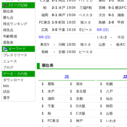
C大阪
2-1
岡山
19:03
ハナサカ
磐田
1-1
秋田
Jリーグ記録
柏
2-1
水戸
19:04
三協F柏
宮崎
0-1
横浜FC
順位表
福岡
0-1
神戸
19:04
ベススタ
大分
0-1
湘南
勝ち点
FC東京
1-5
町田
19:05
味スタ
鳥栖
2-0
甲府
得点ランキング
広島
3-0
千葉
19:19
Eピース
8/9 (日)
得失点
年齢構成
8/9 (日)
いわき
-
今治
星取表
東京V
-
川崎
18:00
味スタ
山形
-
栃木C
キーワード
長崎
-
京都
19:00
ピースタ
プレスリリース
ニュース
順位表
ブログ
データ・その他
J1
J
ダウンロード
1
鹿島
1
清水
1
札幌
toto
1
水戸
1
名古屋
1
八戸
試合
選手
1
浦和
1
京都
1
仙台
1
千葉
1
G大阪
1
秋田
1
柏
1
C大阪
1
山形
1
FC東京
1
神戸
1
いわき