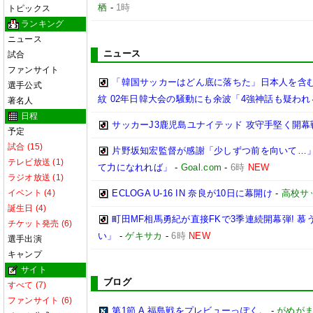
栖
-
1時
トピックス
ランキング
ニュース
ニュース
試合
ファンサイト
「韓国サッカーはどん底に落ちた」日本人を含む
選手公式
紋 02年日韓大会の騒動にも余波「4強神話も疑われ
著名人
日程
サッカーJ3鹿児島ユナイテッド 攻守手堅く開幕
予定
試合 (15)
片野坂知宏監督が感謝「少しずつ前を向いて…」
テレビ放送 (1)
て力になれれば」
-
Goal.com
-
6時
NEW
ラジオ放送 (1)
イベント (4)
ECLOGA U-16 IN 奈良が10日に幕開け
-
高校サ
誕生日 (4)
町田MF相馬勇紀が直接FKで3季連続開幕弾! 
チケット発売 (6)
い」
-
ゲキサカ
-
6時
NEW
選手出演
キャンプ
サイト
ブログ
すべて (7)
ファンサイト (6)
第1節 A 福島戦をプレビューっぽく。
-
がめが