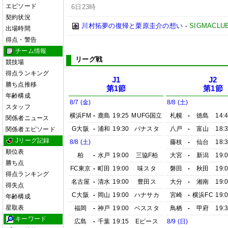
エピソード
6日23時
契約状況
川村拓夢の復帰と栗原圭介の想い
-
SIGMACLU
出場時間
得点・警告
チーム情報
リーグ戦
競技場
得点ランキング
J1
J2
勝ち点推移
第1節
第1節
年齢構成
8/7 (金)
8/8 (土)
スタッフ
横浜FM
-
鹿島
19:25
MUFG国立
札幌
-
徳島
14:
関係者ニュース
G大阪
-
浦和
19:30
パナスタ
八戸
-
富山
18:
関係者エピソード
Jリーグ記録
8/8 (土)
藤枝
-
仙台
18:
順位表
柏
-
水戸
19:00
三協F柏
大宮
-
新潟
19:
勝ち点
FC東京
-
町田
19:00
味スタ
磐田
-
秋田
19:
得点ランキング
名古屋
-
清水
19:00
豊田ス
大分
-
湘南
19:
得失点
C大阪
-
岡山
19:00
ハナサカ
宮崎
-
横浜FC
19:
年齢構成
星取表
福岡
-
神戸
19:00
ベススタ
鳥栖
-
甲府
19:
キーワード
広島
-
千葉
19:15
Eピース
8/9 (日)