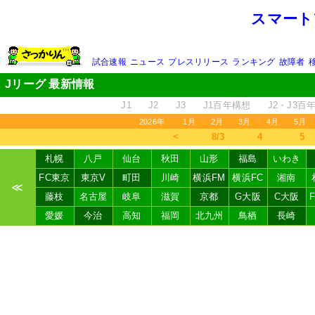
スマート
試合速報
ニュース
プレスリリース
ランキング
故障者
Jリーグ 最新情報
J1
J2
J3
J1百年構想
J2・J3百
2026年
1月
2月
3月
4月
5月
＜
8/3
4
5
札幌
八戸
仙台
秋田
山形
福島
いわき
FC東京
東京V
町田
川崎
横浜FM
横浜FC
湘南
≪
藤枝
名古屋
岐阜
滋賀
京都
G大阪
C大阪
愛媛
今治
高知
福岡
北九州
鳥栖
長崎