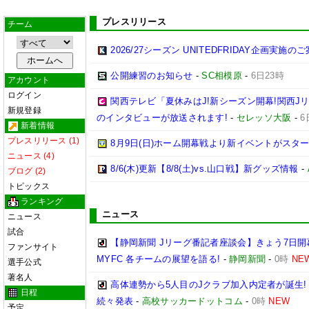
プレスリリース
チーム
2026/27シーズン UNITEDFRIDAY企画実施の
公開練習のお知らせ
-
SC相模原
-
6日23時
アカウント
ログイン
関西テレビ「夏休みはJ!新シーズン開幕!関西J
新規登録
のインタビューが放送されます!
-
セレッソ大阪
-
6
新着情報
プレスリリース (1)
8月9日(日)ホーム開幕戦より新イベントがスター
ニュース (4)
8/6(木)更新【8/8(土)vs.山口戦】新グッズ情報
-
ブログ (2)
トピックス
ランキング
ニュース
ニュース
試合
【静岡新聞 Jリーグ番記者座談会】きょう7日開
ファンサイト
MYFC 各チームの展望を語る!
-
静岡新聞
-
0時
NE
選手公式
著名人
高体連勢から5人目のJクラブ加入内定者が誕生!
日程
続々発表
-
高校サッカードットコム
-
0時
NEW
予定