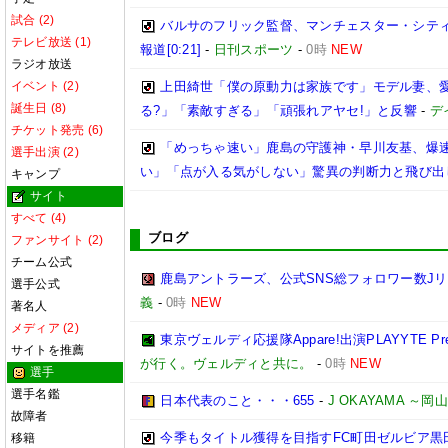
試合 (2)
バルサのフリック監督、マンチェスター・シティ
テレビ放送 (1)
報道[0:21]
-
日刊スポーツ
-
0時
NEW
ラジオ放送
イベント (2)
上田綺世「僕の原動力は家族です」モデル妻、
誕生日 (8)
る?」「素敵すぎる」「頑張れアヤセ!」と反響
-
デ
チケット発売 (6)
「めっちゃ速い」鹿島の守護神・早川友基、爆速
選手出演 (2)
い」「点が入る気がしない」驚異の判断力と飛び出
キャンプ
サイト
すべて (4)
ブログ
ファンサイト (2)
チーム公式
鹿島アントラーズ、公式SNS総フォロワー数J
選手公式
義
-
0時
NEW
著名人
メディア (2)
東京ヴェルディ応援隊Appare!出演PLAYYTE Pre
サイトを推薦
が行く。ヴェルディと共に。
-
0時
NEW
選手
選手名鑑
日本代表のこと・・・655
-
J OKAYAMA 
故障者
今季もタイトル獲得を目指すFC町田ゼルビア黒
移籍