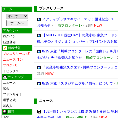
プレスリリース
チーム
ノクティプラザエキサイトマッチ開催記念8/15
お知らせ
-
川崎フロンターレ
-
21時
NEW
アカウント
【MUFG THE国立DAY】武蔵小杉 東急フー
ログイン
横ハチ公オリジナルショッパー」プレゼントのお知
新規登録
新着情報
8/15 京都『川崎フロンターレの「面白い」を
プレスリリース (8)
金の話』先行販売のお知らせ
-
川崎フロンターレ
-
ニュース (15)
ブログ (1)
「武蔵小杉東急スクエア×川崎フロンターレ」
トピックス
21時
NEW
ランキング
ニュース
8/15 京都「スタジアムグルメ情報」について
-
試合
ファンサイト
選手公式
ニュース
著名人
【J2甲府】ハイプレスは機能 攻撃も多彩に 完
日程
予定
也氏が分析 山梨
-
日テレNEWS
-
21時
NEW