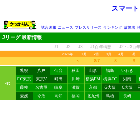
スマート
試合速報
ニュース
プレスリリース
ランキング
故障者
Jリーグ 最新情報
J1
J2
J3
J1百年構想
J2・J3百
2026年
1月
2月
3月
4月
5月
＜
8/7
8
9
札幌
八戸
仙台
秋田
山形
福島
いわき
FC東京
東京V
町田
川崎
横浜FM
横浜FC
湘南
≪
藤枝
名古屋
岐阜
滋賀
京都
G大阪
C大阪
愛媛
今治
高知
福岡
北九州
鳥栖
長崎