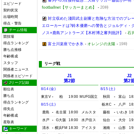
審判への性接待疑惑…大韓サッカー協会が声明
エピソード
footballnet【サッカーまとめ】
-
20時
契約状況
出場時間
対立収めた淺田武士副審と危険な方法でのプレ
得点・警告
エローカードは?鈴木優磨への警告とジョルディ・ク
チーム情報
ノス×鹿島アントラーズ【木村博之審判批評】
-
石井
競技場
得点ランキング
富士川楽座でかき氷
-
オレンジの太陽
-
19時
勝ち点推移
年齢構成
スタッフ
リーグ戦
関係者ニュース
J1
J2
関係者エピソード
第2節
第2
Jリーグ記録
8/14 (金)
8/15 (土)
順位表
勝ち点
東京V
-
柏
19:00
MUFG国立
秋田
-
富山
18
得点ランキング
8/15 (土)
栃木C
-
八戸
18
得失点
鹿島
-
名古屋
18:00
メルスタ
藤枝
-
いわき
18
年齢構成
水戸
-
G大阪
18:00
水戸信ス
仙台
-
大分
19
星取表
清水
-
横浜FM
18:30
アイスタ
湘南
-
山形
19
キーワード