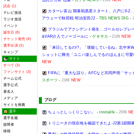
試合 (1)
カターレ富山 開幕戦黒星スタート、八戸に0-2
テレビ放送
アウェーで秋田戦 明治安田J2
-
TBS NEWS DIG
-
ラジオ放送
イベント
ブラジルでアクシデント発生…ゴールセレブレ
誕生日 (6)
&VAR介入でノーゴールに
-
ゲキサカ
-
21時
NEW
チケット発売 (4)
選手出演 (3)
「来日してるの!?」「堪能しているね」北中米W
キャンプ
ショットに脚光「ユニバ楽しんでるのほんまに可愛
サイト
NEW
すべて (3)
ファンサイト (3)
FIFAに「重大な誤り」AFCなど共同声明「サッカ
チーム公式
スポーツ
-
21時
NEW
選手公式
著名人
メディア
ブログ
サイトを推薦
選手
ちょっとしっくりこない。
-
trinitalife
-
20時
N
選手名鑑
トリニータの現在地を確認できたよ-J2第1節開幕
故障者
移籍