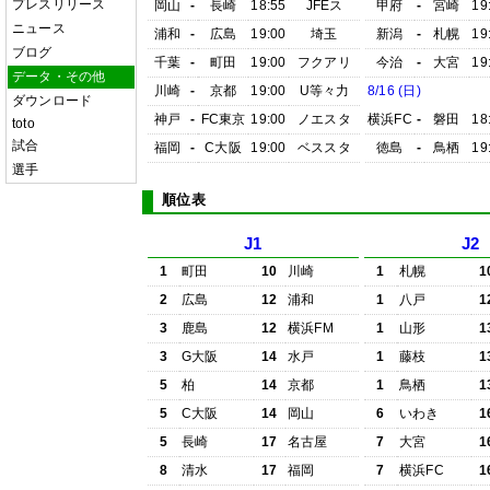
プレスリリース
岡山
-
長崎
18:55
JFEス
甲府
-
宮崎
19
ニュース
浦和
-
広島
19:00
埼玉
新潟
-
札幌
19
ブログ
千葉
-
町田
19:00
フクアリ
今治
-
大宮
19
データ・その他
川崎
-
京都
19:00
U等々力
8/16 (日)
ダウンロード
神戸
-
FC東京
19:00
ノエスタ
横浜FC
-
磐田
18
toto
試合
福岡
-
C大阪
19:00
ベススタ
徳島
-
鳥栖
19
選手
順位表
J1
J2
1
町田
10
川崎
1
札幌
1
2
広島
12
浦和
1
八戸
1
3
鹿島
12
横浜FM
1
山形
1
3
G大阪
14
水戸
1
藤枝
1
5
柏
14
京都
1
鳥栖
1
5
C大阪
14
岡山
6
いわき
1
5
長崎
17
名古屋
7
大宮
1
8
清水
17
福岡
7
横浜FC
1