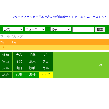
Jリーグとサッカー日本代表の総合情報サイト さっかりん
-
ゲストさん
FAワールドカップ
12月
予定
＞
浦和
大宮
千葉
柏
富山
金沢
清水
磐田
≫
広島
山口
讃岐
徳島
総合
代表
海外
すべて