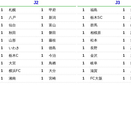
J2
J3
1
札幌
1
甲府
1
福島
1
1
八戸
1
新潟
1
栃木SC
1
1
仙台
1
富山
1
群馬
1
1
秋田
1
磐田
1
相模原
1
1
山形
1
藤枝
1
松本
1
1
いわき
1
徳島
1
長野
1
1
栃木C
1
今治
1
金沢
1
1
大宮
1
鳥栖
1
岐阜
1
1
横浜FC
1
大分
1
滋賀
1
1
湘南
1
宮崎
1
FC大阪
1