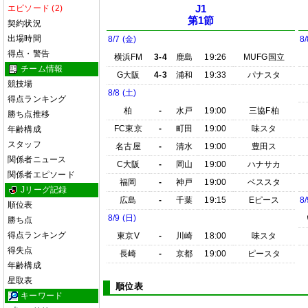
エピソード (2)
J1
第1節
契約状況
出場時間
8/7 (金)
8/
得点・警告
横浜FM
3-4
鹿島
19:26
MUFG国立
チーム情報
G大阪
4-3
浦和
19:33
パナスタ
競技場
8/8 (土)
得点ランキング
柏
-
水戸
19:00
三協F柏
勝ち点推移
FC東京
-
町田
19:00
味スタ
年齢構成
スタッフ
名古屋
-
清水
19:00
豊田ス
関係者ニュース
C大阪
-
岡山
19:00
ハナサカ
関係者エピソード
福岡
-
神戸
19:00
ベススタ
Jリーグ記録
広島
-
千葉
19:15
Eピース
8/
順位表
8/9 (日)
勝ち点
得点ランキング
東京V
-
川崎
18:00
味スタ
得失点
長崎
-
京都
19:00
ピースタ
年齢構成
星取表
順位表
キーワード