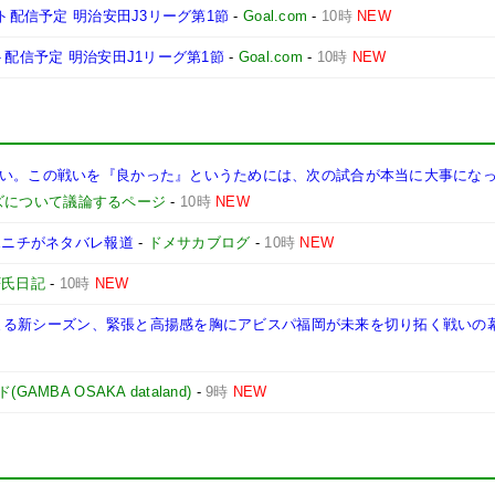
ト配信予定 明治安田J3リーグ第1節
-
Goal.com
-
10時
NEW
ト配信予定 明治安田J1リーグ第1節
-
Goal.com
-
10時
NEW
い。この戦いを『良かった』というためには、次の試合が本当に大事になって
ッズについて議論するページ
-
10時
NEW
ポニチがネタバレ報道
-
ドメサカブログ
-
10時
NEW
F氏日記
-
10時
NEW
日に始まる新シーズン、緊張と高揚感を胸にアビスパ福岡が未来を切り拓く戦いの
MBA OSAKA dataland)
-
9時
NEW