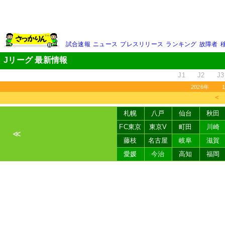
試合速報
ニュース
プレスリリース
ランキング
故障者
Jリーグ 最新情報
J1
J2
J3
2026年
＜
札幌
八戸
仙台
秋田
FC東京
東京V
町田
川崎
≪
藤枝
名古屋
岐阜
滋賀
愛媛
今治
高知
福岡