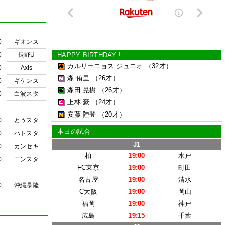
0
ギオンス
0
長野U
HAPPY BIRTHDAY !
カルリーニョス ジュニオ
（32才）
0
Axis
森 侑里
（26才）
0
ギケンス
森田 晃樹
（26才）
0
白波スタ
上林 豪
（24才）
安藤 陸登
（20才）
0
とうスタ
本日の試合
0
ハトスタ
J1
0
カンセキ
柏
19:00
水戸
0
ニンスタ
FC東京
19:00
町田
名古屋
19:00
清水
0
沖縄県陸
C大阪
19:00
岡山
福岡
19:00
神戸
広島
19:15
千葉