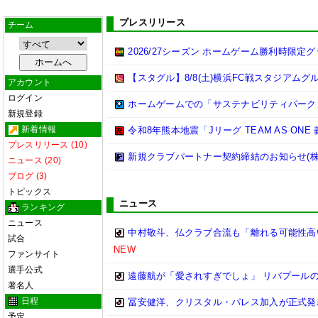
プレスリリース
チーム
2026/27シーズン ホームゲーム勝利時限定
【スタグル】8/8(土)横浜FC戦スタジアムグ
アカウント
ログイン
ホームゲームでの「サステナビリティパーク
新規登録
新着情報
令和8年熊本地震「Jリーグ TEAM AS ON
プレスリリース (10)
新規クラブパートナー契約締結のお知らせ(株
ニュース (20)
ブログ (3)
トピックス
ニュース
ランキング
ニュース
中村敬斗、仏クラブ合流も「離れる可能性高
試合
NEW
ファンサイト
選手公式
遠藤航が「愛されすぎでしょ」 リバプール
著名人
日程
冨安健洋、クリスタル・パレス加入が正式発
予定