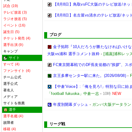
【8月8日】鳥取vsFC大阪のテレビ放送/ネッ
試合 (19)
テレビ放送 (3)
【8月8日】名古屋vs清水のテレビ放送/ネッ
ラジオ放送 (5)
イベント (16)
誕生日 (5)
ブログ
チケット発売 (4)
選手出演 (9)
金子拓郎『10人だろうが勝たなければいけな
キャンプ
大阪vs浦和 選手コメント抜粋
-
[浦議]浦和レ
サイト
すべて (4)
FC東京開幕戦でのDF長友佑都の“挨拶”、ス
ファンサイト (4)
京王多摩センター駅に来た。(2026/08/08)
-
チーム公式
選手公式
【中倉’Voice】:「俺を見ろ!」特別な
著名人
「football fukuoka」中倉一志
-
10時
NEW
メディア
サイトを推薦
年度別開幕ダッシュ
-
ガンバ大阪データランド(GA
選手
選手名鑑 (4)
故障者
リーグ戦
移籍 (4)