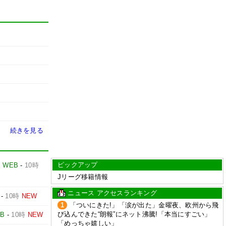
続きを見る
ピックアップ
E WEB
-
10時
Jリーグ移籍情報
ニュース アクセスランキング
-
10時
NEW
1
「ついにきた!」「涙が出た」金曜夜、欧州から飛
び込んできた“朗報”にネット沸騰!「本当にすごい」
EB
-
10時
NEW
「めっちゃ嬉しい」