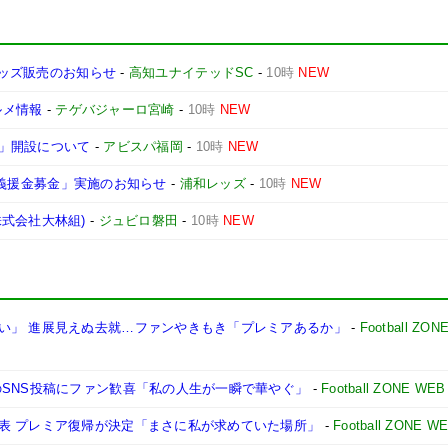
グッズ販売のお知らせ
-
高知ユナイテッドSC
-
10時
NEW
ルメ情報
-
テゲバジャーロ宮崎
-
10時
NEW
」開設について
-
アビスパ福岡
-
10時
NEW
E 義援金募金」実施のお知らせ
-
浦和レッズ
-
10時
NEW
式会社大林組)
-
ジュビロ磐田
-
10時
NEW
い」 進展見えぬ去就…ファンやきもき「プレミアあるか」
-
Football ZON
のSNS投稿にファン歓喜「私の人生が一瞬で華やぐ」
-
Football ZONE WEB
表 プレミア復帰が決定「まさに私が求めていた場所」
-
Football ZONE W