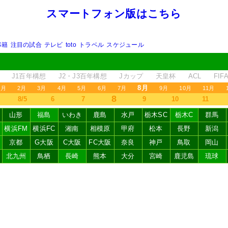
スマートフォン版はこちら
移籍
注目の試合
テレビ
toto
トラベル
スケジュール
J1百年構想
J2・J3百年構想
Jカップ
天皇杯
ACL
FI
8月
1月
2月
3月
4月
5月
6月
7月
9月
10月
11月
8
8/5
6
7
9
10
11
山形
福島
いわき
鹿島
水戸
栃木SC
栃木C
群馬
横浜FM
横浜FC
湘南
相模原
甲府
松本
長野
新潟
京都
G大阪
C大阪
FC大阪
奈良
神戸
鳥取
岡山
北九州
鳥栖
長崎
熊本
大分
宮崎
鹿児島
琉球