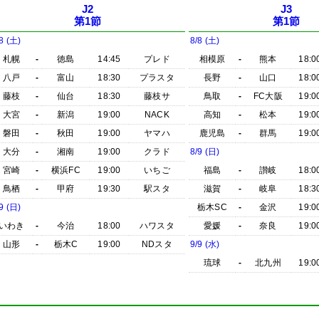
J2
J3
第1節
第1節
8 (土)
8/8 (土)
札幌
-
徳島
14:45
プレド
相模原
-
熊本
18:0
八戸
-
富山
18:30
プラスタ
長野
-
山口
18:0
藤枝
-
仙台
18:30
藤枝サ
鳥取
-
FC大阪
19:0
大宮
-
新潟
19:00
NACK
高知
-
松本
19:0
磐田
-
秋田
19:00
ヤマハ
鹿児島
-
群馬
19:0
大分
-
湘南
19:00
クラド
8/9 (日)
宮崎
-
横浜FC
19:00
いちご
福島
-
讃岐
18:0
鳥栖
-
甲府
19:30
駅スタ
滋賀
-
岐阜
18:3
9 (日)
栃木SC
-
金沢
19:0
いわき
-
今治
18:00
ハワスタ
愛媛
-
奈良
19:0
山形
-
栃木C
19:00
NDスタ
9/9 (水)
琉球
-
北九州
19:0