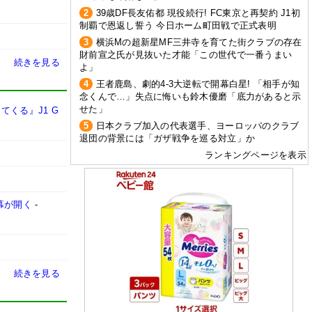
2
39歳DF長友佑都 現役続行! FC東京と再契約 J1初
制覇で恩返し誓う 今日ホーム町田戦で正式表明
3
横浜Mの超新星MF三井寺を育てた街クラブの存在
財前宣之氏が見抜いた才能「この世代で一番うまい
続きを見る
よ」
4
王者鹿島、劇的4-3大逆転で開幕白星! 「相手が知
念くんで…」失点に悔いも鈴木優磨「底力があると示
せた」
くる』J1 G
5
日本クラブ加入の代表選手、ヨーロッパのクラブ
退団の背景には「ガザ戦争を巡る対立」か
ランキングページを表示
幕が開く
-
続きを見る