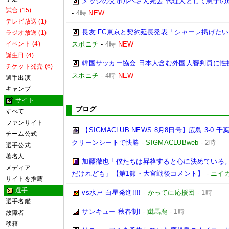
メッシの父ホルヘさん死去 代理人として息子の
試合 (15)
-
4時
NEW
テレビ放送 (1)
長友 FC東京と契約延長発表「シャーレ掲げたい
ラジオ放送 (1)
イベント (4)
スポニチ
-
4時
NEW
誕生日 (4)
韓国サッカー協会 日本人含む外国人審判員に性
チケット発売 (6)
スポニチ
-
4時
NEW
選手出演
キャンプ
サイト
ブログ
すべて
ファンサイト
【SIGMACLUB NEWS 8月8日号】広島 3
チーム公式
クリーンシートで快勝
-
SIGMACLUBweb
-
2時
選手公式
著名人
加藤徹也「僕たちは昇格すると心に決めている
メディア
だけれども」【第1節・大宮戦後コメント】
-
ニイ
サイトを推薦
選手
vs水戸 白星発進!!!!
-
かってに応援団
-
1時
選手名鑑
サンキュー 秋春制!
-
蹴馬鹿
-
1時
故障者
移籍