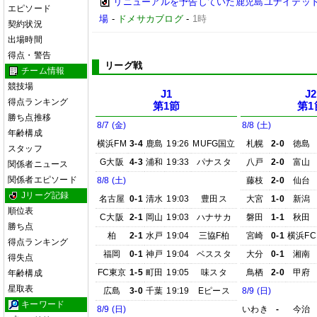
リニューアルを予告していた鹿児島ユナイテッド
エピソード
場
-
ドメサカブログ
-
1時
契約状況
出場時間
得点・警告
リーグ戦
チーム情報
競技場
J1
J2
得点ランキング
第1節
第1
勝ち点推移
8/7 (金)
8/8 (土)
年齢構成
横浜FM
3-4
鹿島
19:26
MUFG国立
札幌
2-0
徳島
スタッフ
G大阪
4-3
浦和
19:33
パナスタ
八戸
2-0
富山
関係者ニュース
関係者エピソード
8/8 (土)
藤枝
2-0
仙台
Jリーグ記録
名古屋
0-1
清水
19:03
豊田ス
大宮
1-0
新潟
順位表
C大阪
2-1
岡山
19:03
ハナサカ
磐田
1-1
秋田
勝ち点
柏
2-1
水戸
19:04
三協F柏
宮崎
0-1
横浜FC
得点ランキング
福岡
0-1
神戸
19:04
ベススタ
大分
0-1
湘南
得失点
FC東京
1-5
町田
19:05
味スタ
鳥栖
2-0
甲府
年齢構成
星取表
広島
3-0
千葉
19:19
Eピース
8/9 (日)
キーワード
8/9 (日)
いわき
-
今治