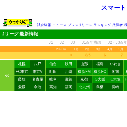
スマート
試合速報
ニュース
プレスリリース
ランキング
故障者
Jリーグ 最新情報
J1
J2
J3
J1百年構想
J2・J3百
2026年
1月
2月
3月
4月
5月
＜
8/5
6
7
札幌
八戸
仙台
秋田
山形
福島
いわき
FC東京
東京V
町田
川崎
横浜FM
横浜FC
湘南
≪
藤枝
名古屋
岐阜
滋賀
京都
G大阪
C大阪
愛媛
今治
高知
福岡
北九州
鳥栖
長崎