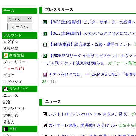
プレスリリース
チーム
【8/22(土)福島戦】ビジターサポーターの皆様へ
【8/22(土)福島戦】スタジアムアクセスについて
アカウント
ログイン
【8/8熊本戦】試合結果・監督・選手コメント
-
新規登録
新着情報
【2026/27Jリーグ ヤマザキビスケット ルヴァン
プレスリリース
ージャ戦 チケット販売のお知らせ
-
ガイナーレ鳥
ニュース (4)
チカラをひとつに。ーTEAM AS ONEー『令
ブログ
栖
-
1時
トピックス
ランキング
ニュース
ニュース
試合
ファンサイト
シントトロイデンvsロンメル スタメン発表
-
ゲ
選手公式
著名人
ガイナーレ鳥取、開幕戦引き分け J3
-
山陰中央
日程
予定