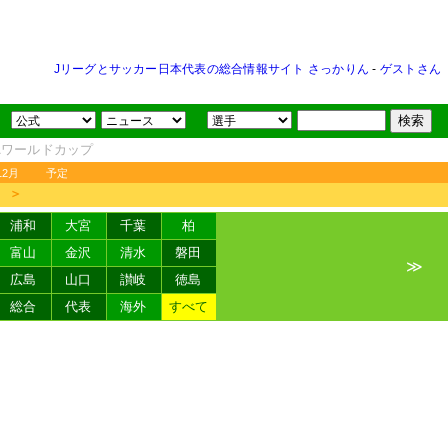
Jリーグとサッカー日本代表の総合情報サイト さっかりん
-
ゲストさん
FAワールドカップ
12月
予定
＞
浦和
大宮
千葉
柏
富山
金沢
清水
磐田
≫
広島
山口
讃岐
徳島
総合
代表
海外
すべて