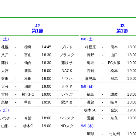
J2
J3
第1節
第1節
8 (土)
8/8 (土)
札幌
-
徳島
14:45
プレド
相模原
-
熊本
18:0
八戸
-
富山
18:30
プラスタ
長野
-
山口
18:0
藤枝
-
仙台
18:30
藤枝サ
鳥取
-
FC大阪
19:0
大宮
-
新潟
19:00
NACK
高知
-
松本
19:0
磐田
-
秋田
19:00
ヤマハ
鹿児島
-
群馬
19:0
大分
-
湘南
19:00
クラド
8/9 (日)
宮崎
-
横浜FC
19:00
いちご
福島
-
讃岐
18:0
鳥栖
-
甲府
19:30
駅スタ
滋賀
-
岐阜
18:3
9 (日)
栃木SC
-
金沢
19:0
いわき
-
今治
18:00
ハワスタ
愛媛
-
奈良
19:0
山形
-
栃木C
19:00
NDスタ
9/9 (水)
琉球
-
北九州
19:0