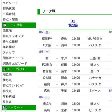
エピソード
契約状況
リーグ戦
出場時間
得点・警告
J1
チーム情報
第1節
競技場
8/7 (金)
8/
得点ランキング
横浜FM
-
鹿島
19:25
MUFG国立
勝ち点推移
G大阪
-
浦和
19:30
パナスタ
年齢構成
8/8 (土)
スタッフ
関係者ニュース
柏
-
水戸
19:00
三協F柏
関係者エピソード
FC東京
-
町田
19:00
味スタ
Jリーグ記録
名古屋
-
清水
19:00
豊田ス
順位表
C大阪
-
岡山
19:00
ハナサカ
勝ち点
福岡
-
神戸
19:00
ベススタ
得点ランキング
広島
-
千葉
19:15
Eピース
8/
得失点
年齢構成
8/9 (日)
星取表
東京V
-
川崎
18:00
味スタ
キーワード
長崎
-
京都
19:00
ピースタ