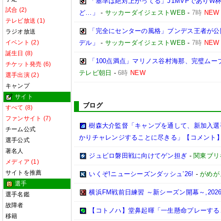
「基準は絶対上がってる」J1MVPであり
試合 (2)
ど…」
-
サッカーダイジェストWEB
-
7時
NEW
テレビ放送 (1)
「完全にセンターの風格」ブンデス王者が公
ラジオ放送
イベント (2)
デル」
-
サッカーダイジェストWEB
-
7時
NEW
誕生日 (8)
「100点満点」マリノス谷村海那、完璧ムー
チケット発売 (6)
テレビ朝日
-
6時
NEW
選手出演 (2)
キャンプ
サイト
ブログ
すべて (8)
ファンサイト (7)
樹森大介監督「キャンプを通して、新加入選
チーム公式
かりチャレンジすることに尽きる」【コメント
選手公式
著名人
ジュビロ磐田戦に向けてゲン担ぎ
-
関東ブリ
メディア (1)
サイトを推薦
いくぞ!ニューシーズンダッシュ’26!
-
がめが
選手
横浜FM戦前日練習 ～新シーズン開幕～,2026/0
選手名鑑
故障者
【コトノハ】堂鼻起暉「一生懸命プレーする
移籍