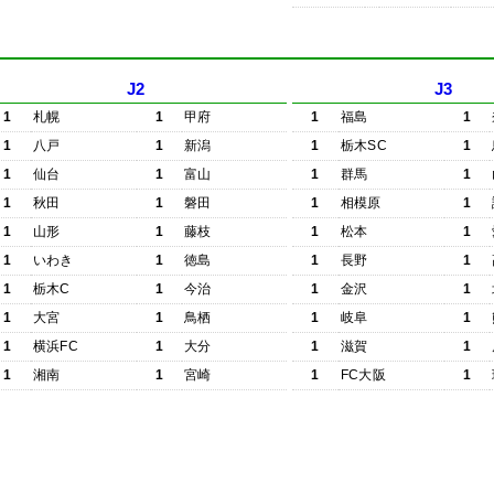
J2
J3
1
札幌
1
甲府
1
福島
1
1
八戸
1
新潟
1
栃木SC
1
1
仙台
1
富山
1
群馬
1
1
秋田
1
磐田
1
相模原
1
1
山形
1
藤枝
1
松本
1
1
いわき
1
徳島
1
長野
1
1
栃木C
1
今治
1
金沢
1
1
大宮
1
鳥栖
1
岐阜
1
1
横浜FC
1
大分
1
滋賀
1
1
湘南
1
宮崎
1
FC大阪
1