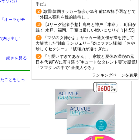
もそうだけ
手だ」
2
激震!韓国サッカー協会が15年前にW杯予選などで
「外国人審判を性的接待し...
」「オーラがモ
3
【Jリーグ記者予想】鹿島と神戸「本命」…町田が
続く 水戸、福岡、千葉は厳しい戦いになりそう[4:55]
4
「マジの女神かよ」サッカー通女優が満を持して
の抜け出し”
-
大解禁した“純白ランジェリー”姿にファン騒然!「おや
珍しくセクシー」「破壊力が凄すぎた」
5
「可愛いすぎてあかん」」家族と夏休み満喫の元
続きを見る
日本代表FWに寄り添う“キュートなタレント妻”が話題!
「ママタレの中で1番美人やろ」
ランキングページを表示
きたことをしっ