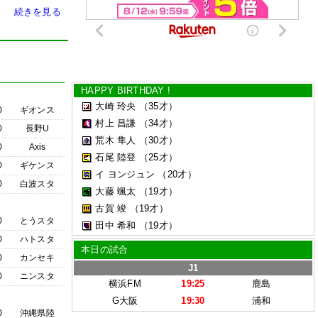
続きを見る
HAPPY BIRTHDAY !
大崎 玲央
（35才）
0
ギオンス
村上 昌謙
（34才）
0
長野U
荒木 隼人
（30才）
0
Axis
石尾 陸登
（25才）
0
ギケンス
イ ヨンジュン
（20才）
0
白波スタ
大藤 颯太
（19才）
古賀 竣
（19才）
0
とうスタ
田中 希和
（19才）
0
ハトスタ
本日の試合
0
カンセキ
J1
0
ニンスタ
横浜FM
19:25
鹿島
G大阪
19:30
浦和
0
沖縄県陸