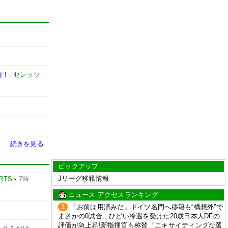
す!
-
セレッソ
続きを見る
ピックアップ
Jリーグ移籍情報
RTS
-
7時
ニュース アクセスランキング
1
「お前は用済みだ」ドイツ名門へ移籍も“構想外”で
まさかの0試合…ひどい冷遇を受けた20歳日本人DFの
評価が急上昇!新指揮官も称賛「エキサイティングな選