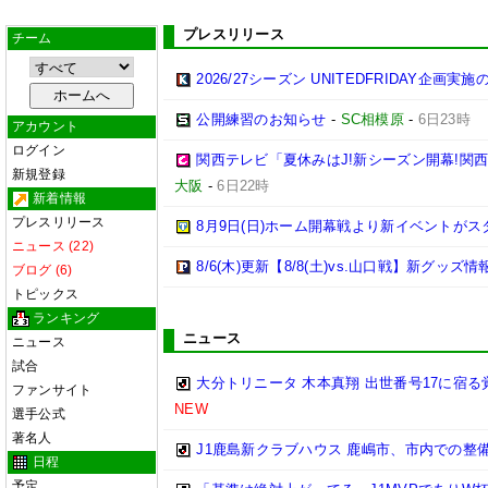
プレスリリース
チーム
2026/27シーズン UNITEDFRIDAY企画実
公開練習のお知らせ
-
SC相模原
-
6日23時
アカウント
ログイン
関西テレビ「夏休みはJ!新シーズン開幕!関
新規登録
大阪
-
6日22時
新着情報
プレスリリース
8月9日(日)ホーム開幕戦より新イベントがス
ニュース (22)
8/6(木)更新【8/8(土)vs.山口戦】新グッズ情
ブログ (6)
トピックス
ランキング
ニュース
ニュース
試合
大分トリニータ 木本真翔 出世番号17に宿
ファンサイト
NEW
選手公式
著名人
J1鹿島新クラブハウス 鹿嶋市、市内での整
日程
予定