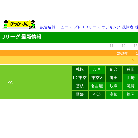
試合速報
ニュース
プレスリリース
ランキング
故障者
Jリーグ 最新情報
J1
J2
J3
2026年
＜
札幌
八戸
仙台
秋田
FC東京
東京V
町田
川崎
≪
藤枝
名古屋
岐阜
滋賀
愛媛
今治
高知
福岡