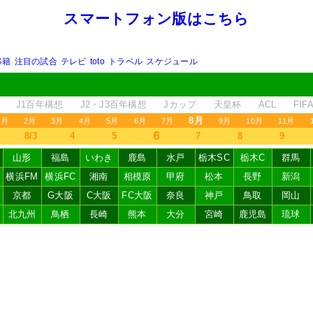
スマートフォン版はこちら
移籍
注目の試合
テレビ
toto
トラベル
スケジュール
J1百年構想
J2・J3百年構想
Jカップ
天皇杯
ACL
FI
8月
1月
2月
3月
4月
5月
6月
7月
9月
10月
11月
6
8/3
4
5
7
8
9
山形
福島
いわき
鹿島
水戸
栃木SC
栃木C
群馬
横浜FM
横浜FC
湘南
相模原
甲府
松本
長野
新潟
京都
G大阪
C大阪
FC大阪
奈良
神戸
鳥取
岡山
北九州
鳥栖
長崎
熊本
大分
宮崎
鹿児島
琉球