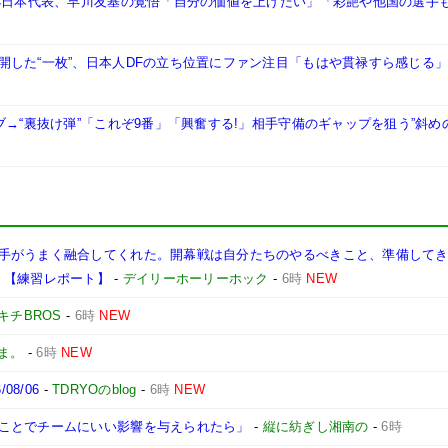
W杯日本代表、早川友基の覚悟「自分の価値を上げたい」「彩艶や他国の選手
開した“一枚”、日本人DFの立ち位置にファン注目「もはや貫禄すら感じる
ブ→“裏抜け弾”「これぞ9番」「興奮する!」相手守備のギャップを狙う”斜め
手がうまく融合してくれた。開幕戦は自分たちのやるべきこと、準備して
】【練習レポート】
-
デイリーホーリーホック
-
6時
NEW
キチBROS
-
6時
NEW
ま。
-
6時
NEW
8/06
-
TDRYOのblog
-
6時
NEW
ことでチームにいい影響を与えられたら」
-
縦に紡ぎし湘南の
-
6時