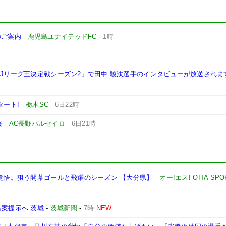
施のご案内
-
鹿児島ユナイテッドFC
-
1時
西Jリーグ王決定戦シーズン2」で田中 駿汰選手のインタビューが放送されま
タート!
-
栃木SC
-
6日22時
報
-
AC長野パルセイロ
-
6日21時
る覚悟。狙う開幕ゴールと飛躍のシーズン 【大分県】
-
オー!エス! OITA SPO
備案提示へ 茨城
-
茨城新聞
-
7時
NEW