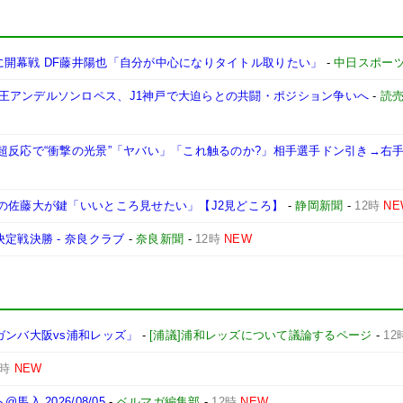
に開幕戦 DF藤井陽也「自分が中心になりタイトル取りたい」
-
中日スポー
王アンデルソンロペス、J1神戸で大迫らとの共闘・ポジション争いへ
-
読
超反応で“衝撃の光景”「ヤバい」「これ触るのか?」相手選手ドン引き→右手
の佐藤大が鍵「いいところ見せたい」【J2見どころ】
-
静岡新聞
-
12時
NE
定戦決勝 - 奈良クラブ
-
奈良新聞
-
12時
NEW
ガンバ大阪vs浦和レッズ」
-
[浦議]浦和レッズについて議論するページ
-
12
2時
NEW
 2026/08/05
-
ベルマガ編集部
-
12時
NEW