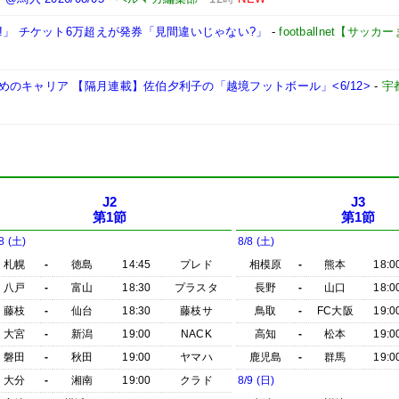
!」 チケット6万超えが発券「見間違いじゃない?」
-
footballnet【サッ
のキャリア 【隔月連載】佐伯夕利子の「越境フットボール」<6/12>
-
宇
J2
J3
第1節
第1節
8 (土)
8/8 (土)
札幌
-
徳島
14:45
プレド
相模原
-
熊本
18:0
八戸
-
富山
18:30
プラスタ
長野
-
山口
18:0
藤枝
-
仙台
18:30
藤枝サ
鳥取
-
FC大阪
19:0
大宮
-
新潟
19:00
NACK
高知
-
松本
19:0
磐田
-
秋田
19:00
ヤマハ
鹿児島
-
群馬
19:0
大分
-
湘南
19:00
クラド
8/9 (日)