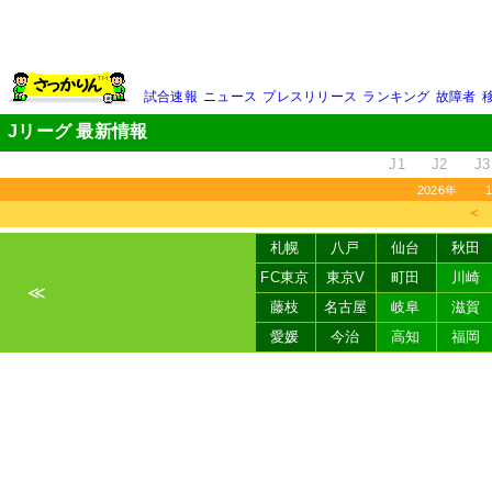
試合速報
ニュース
プレスリリース
ランキング
故障者
Jリーグ 最新情報
J1
J2
J3
2026年
＜
札幌
八戸
仙台
秋田
FC東京
東京V
町田
川崎
≪
藤枝
名古屋
岐阜
滋賀
愛媛
今治
高知
福岡