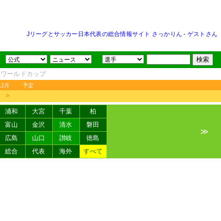
Jリーグとサッカー日本代表の総合情報サイト さっかりん
-
ゲストさん
FAワールドカップ
12月
予定
＞
浦和
大宮
千葉
柏
富山
金沢
清水
磐田
≫
広島
山口
讃岐
徳島
総合
代表
海外
すべて