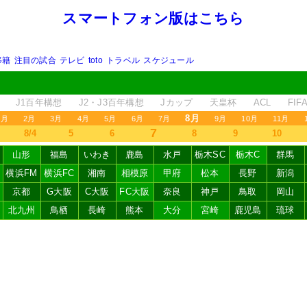
スマートフォン版はこちら
移籍
注目の試合
テレビ
toto
トラベル
スケジュール
J1百年構想
J2・J3百年構想
Jカップ
天皇杯
ACL
FI
8月
1月
2月
3月
4月
5月
6月
7月
9月
10月
11月
7
8/4
5
6
8
9
10
山形
福島
いわき
鹿島
水戸
栃木SC
栃木C
群馬
横浜FM
横浜FC
湘南
相模原
甲府
松本
長野
新潟
京都
G大阪
C大阪
FC大阪
奈良
神戸
鳥取
岡山
北九州
鳥栖
長崎
熊本
大分
宮崎
鹿児島
琉球