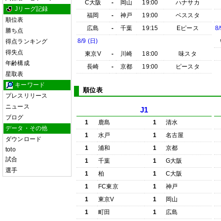
C大阪
-
岡山
19:00
ハナサカ
Jリーグ記録
福岡
-
神戸
19:00
ベススタ
順位表
広島
-
千葉
19:15
Eピース
8/
勝ち点
8/9 (日)
得点ランキング
得失点
東京V
-
川崎
18:00
味スタ
年齢構成
長崎
-
京都
19:00
ピースタ
星取表
キーワード
順位表
プレスリリース
ニュース
J1
ブログ
1
鹿島
1
清水
データ・その他
1
水戸
1
名古屋
ダウンロード
1
浦和
1
京都
toto
試合
1
千葉
1
G大阪
選手
1
柏
1
C大阪
1
FC東京
1
神戸
1
東京V
1
岡山
1
町田
1
広島