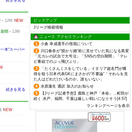
続きを見る
ピックアップ
ツ
-
12時
NEW
Jリーグ移籍情報
売新聞
-
12時
ニュース アクセスランキング
1
小倉 幸成選手の怪我について
一本“スーパー
2
川口春奈が”授かり婚”前に見せていた気になる異変
「元カレの試合で大号泣」「SNSの空白期間」「テレ
ビ番組でのぶっ飛びぶり」
W
3
「たくさんミスをしている」イタリア超名門が獲
得を狙う日本代表GKにまさかの“不要論”「それらを見
た人はどれだけいるのか。誰もいない」
4
水原蓮生 通訳 加入のお知らせ
続きを見る
5
【Jリーグ記者予想】鹿島と神戸「本命」…町田が
続く 水戸、福岡、千葉は厳しい戦いになりそう[4:57]
ランキングページを表示
時
NEW