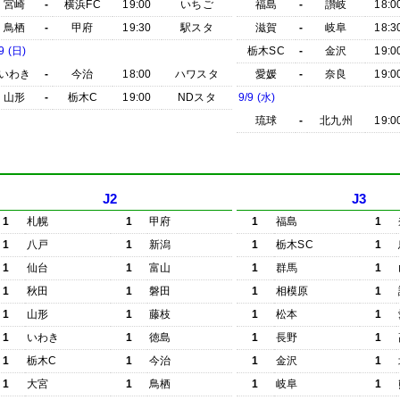
宮崎
-
横浜FC
19:00
いちご
福島
-
讃岐
18:0
鳥栖
-
甲府
19:30
駅スタ
滋賀
-
岐阜
18:3
9 (日)
栃木SC
-
金沢
19:0
いわき
-
今治
18:00
ハワスタ
愛媛
-
奈良
19:0
山形
-
栃木C
19:00
NDスタ
9/9 (水)
琉球
-
北九州
19:0
J2
J3
1
札幌
1
甲府
1
福島
1
1
八戸
1
新潟
1
栃木SC
1
1
仙台
1
富山
1
群馬
1
1
秋田
1
磐田
1
相模原
1
1
山形
1
藤枝
1
松本
1
1
いわき
1
徳島
1
長野
1
1
栃木C
1
今治
1
金沢
1
1
大宮
1
鳥栖
1
岐阜
1