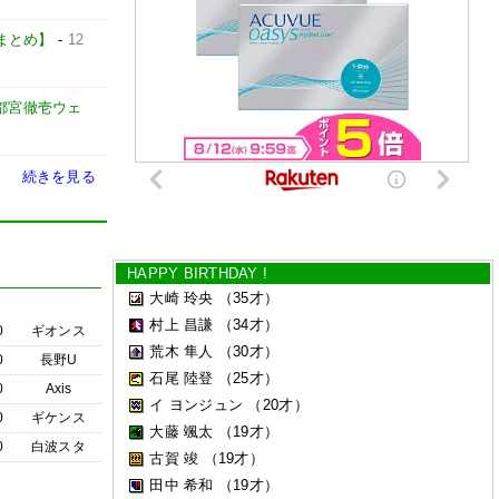
カーまとめ】
-
12
都宮徹壱ウェ
続きを見る
HAPPY BIRTHDAY !
大崎 玲央
（35才）
村上 昌謙
（34才）
0
ギオンス
荒木 隼人
（30才）
0
長野U
石尾 陸登
（25才）
0
Axis
イ ヨンジュン
（20才）
0
ギケンス
大藤 颯太
（19才）
0
白波スタ
古賀 竣
（19才）
田中 希和
（19才）