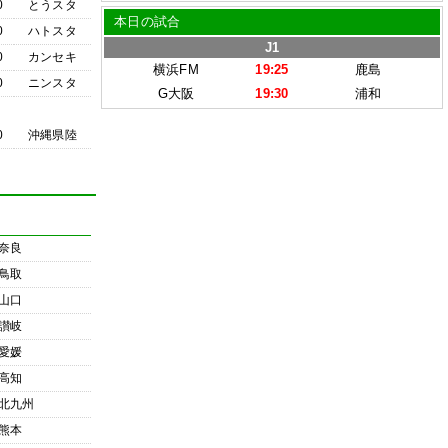
0
とうスタ
本日の試合
0
ハトスタ
J1
0
カンセキ
横浜FM
19:25
鹿島
0
ニンスタ
G大阪
19:30
浦和
0
沖縄県陸
奈良
鳥取
山口
讃岐
愛媛
高知
北九州
熊本