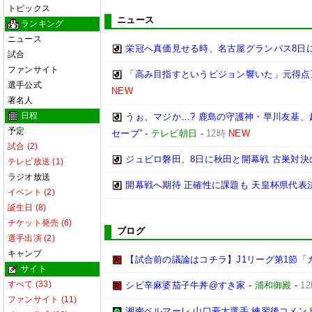
トピックス
ニュース
ランキング
ニュース
栄冠へ真価見せる時、名古屋グランパス8日
試合
ファンサイト
「高み目指すというビジョン響いた」元得点
選手公式
NEW
著名人
日程
うぉ、マジか…? 鹿島の守護神・早川友基、
予定
セーブ”
-
テレビ朝日
-
12時
NEW
試合 (2)
ジュビロ磐田、8日に秋田と開幕戦 古巣対決
テレビ放送 (1)
ラジオ放送
開幕戦へ期待 正確性に課題も 天皇杯県代表決
イベント (2)
誕生日 (8)
チケット発売 (6)
ブログ
選手出演 (2)
キャンプ
【試合前の議論はコチラ】J1リーグ第1節「
サイト
すべて (33)
シビ辛麻婆茄子牛丼@すき家
-
浦和御殿
-
1
ファンサイト (11)
湘南ベルマーレ 山口豪太選手 練習後コメント@馬入