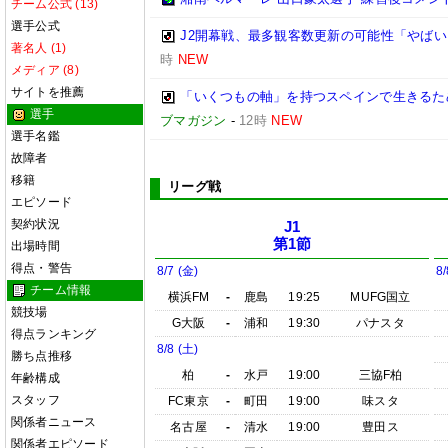
チーム公式 (13)
選手公式
J2開幕戦、最多観客数更新の可能性「やばい
著名人 (1)
時
NEW
メディア (8)
サイトを推薦
「いくつもの軸」を持つスペインで生きるため
選手
ブマガジン
-
12時
NEW
選手名鑑
故障者
移籍
リーグ戦
エピソード
契約状況
J1
第1節
出場時間
得点・警告
8/7 (金)
8/
チーム情報
横浜FM
-
鹿島
19:25
MUFG国立
競技場
G大阪
-
浦和
19:30
パナスタ
得点ランキング
8/8 (土)
勝ち点推移
柏
-
水戸
19:00
三協F柏
年齢構成
スタッフ
FC東京
-
町田
19:00
味スタ
関係者ニュース
名古屋
-
清水
19:00
豊田ス
関係者エピソード