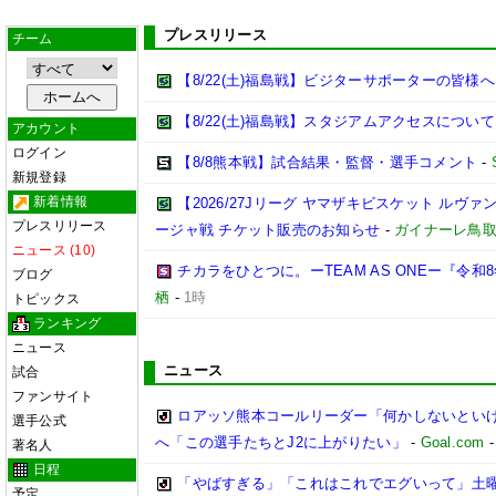
プレスリリース
チーム
【8/22(土)福島戦】ビジターサポーターの皆様へ
【8/22(土)福島戦】スタジアムアクセスについて
アカウント
ログイン
【8/8熊本戦】試合結果・監督・選手コメント
-
新規登録
新着情報
【2026/27Jリーグ ヤマザキビスケット ルヴァン
プレスリリース
ージャ戦 チケット販売のお知らせ
-
ガイナーレ鳥
ニュース (10)
チカラをひとつに。ーTEAM AS ONEー『令
ブログ
栖
-
1時
トピックス
ランキング
ニュース
ニュース
試合
ファンサイト
ロアッソ熊本コールリーダー「何かしないとい
選手公式
へ「この選手たちとJ2に上がりたい」
-
Goal.com
著名人
日程
「やばすぎる」「これはこれでエグいって」土曜
予定