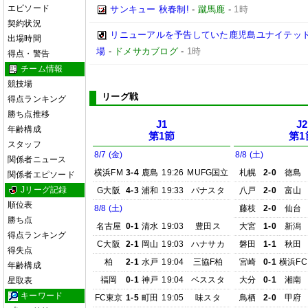
エピソード
サンキュー 秋春制!
-
蹴馬鹿
-
1時
契約状況
リニューアルを予告していた鹿児島ユナイテッド
出場時間
場
-
ドメサカブログ
-
1時
得点・警告
チーム情報
競技場
リーグ戦
得点ランキング
勝ち点推移
J1
J2
年齢構成
第1節
第1
スタッフ
8/7 (金)
8/8 (土)
関係者ニュース
横浜FM
3-4
鹿島
19:26
MUFG国立
札幌
2-0
徳島
関係者エピソード
Jリーグ記録
G大阪
4-3
浦和
19:33
パナスタ
八戸
2-0
富山
順位表
8/8 (土)
藤枝
2-0
仙台
勝ち点
名古屋
0-1
清水
19:03
豊田ス
大宮
1-0
新潟
得点ランキング
C大阪
2-1
岡山
19:03
ハナサカ
磐田
1-1
秋田
得失点
柏
2-1
水戸
19:04
三協F柏
宮崎
0-1
横浜FC
年齢構成
福岡
0-1
神戸
19:04
ベススタ
大分
0-1
湘南
星取表
キーワード
FC東京
1-5
町田
19:05
味スタ
鳥栖
2-0
甲府