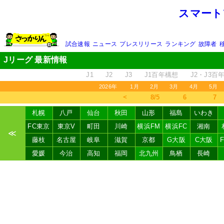
スマート
試合速報
ニュース
プレスリリース
ランキング
故障者
Jリーグ 最新情報
J1
J2
J3
J1百年構想
J2・J3百
2026年
1月
2月
3月
4月
5月
＜
8/5
6
7
札幌
八戸
仙台
秋田
山形
福島
いわき
FC東京
東京V
町田
川崎
横浜FM
横浜FC
湘南
≪
藤枝
名古屋
岐阜
滋賀
京都
G大阪
C大阪
愛媛
今治
高知
福岡
北九州
鳥栖
長崎