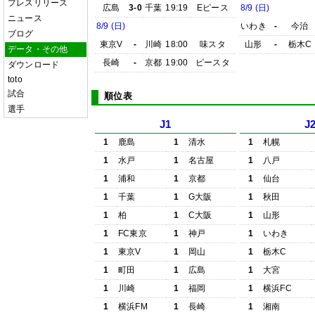
プレスリリース
広島
3-0
千葉
19:19
Eピース
8/9 (日)
ニュース
8/9 (日)
いわき
-
今治
ブログ
東京V
-
川崎
18:00
味スタ
山形
-
栃木C
データ・その他
長崎
-
京都
19:00
ピースタ
ダウンロード
toto
試合
順位表
選手
J1
J
1
鹿島
1
清水
1
札幌
1
水戸
1
名古屋
1
八戸
1
浦和
1
京都
1
仙台
1
千葉
1
G大阪
1
秋田
1
柏
1
C大阪
1
山形
1
FC東京
1
神戸
1
いわき
1
東京V
1
岡山
1
栃木C
1
町田
1
広島
1
大宮
1
川崎
1
福岡
1
横浜FC
1
横浜FM
1
長崎
1
湘南