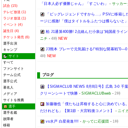
「日本人必ず優勝じゃん」「すごいわ」
-
サッカー
試合 (15)
テレビ放送 (1)
「ビッグレジェンドですから…」PSVに移籍し
ラジオ放送 (1)
ージに感激!「僕はタイトルをふたつは獲らないと
イベント (4)
誕生日 (4)
柏 J1通算400勝! 2点絡んだ小泉は“純国産
チケット発売 (6)
ニチ
-
4時
NEW
選手出演
J3熊本 プレーで元気届ける!“特別な開幕戦”0
キャンプ
4時
NEW
サイト
すべて
ファンサイト
ブログ
チーム公式
選手公式
【SIGMACLUB NEWS 8月8日号】広島 3
著名人
クリーンシートで快勝
-
SIGMACLUBweb
-
2時
メディア
サイトを推薦
加藤徹也「僕たちは昇格すると心に決めている
選手
だけれども」【第1節・大宮戦後コメント】
-
ニイ
選手名鑑
故障者
vs水戸 白星発進!!!!
-
かってに応援団
-
1時
移籍