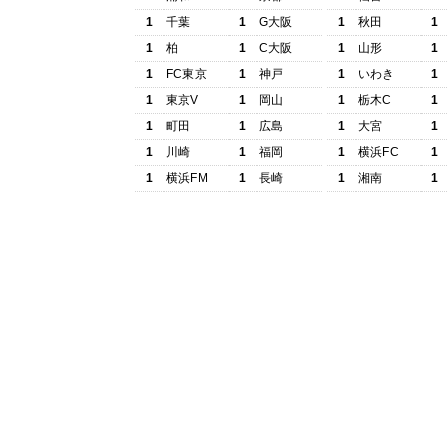
1
千葉
1
G大阪
1
秋田
1
1
柏
1
C大阪
1
山形
1
1
FC東京
1
神戸
1
いわき
1
1
東京V
1
岡山
1
栃木C
1
1
町田
1
広島
1
大宮
1
1
川崎
1
福岡
1
横浜FC
1
1
横浜FM
1
長崎
1
湘南
1