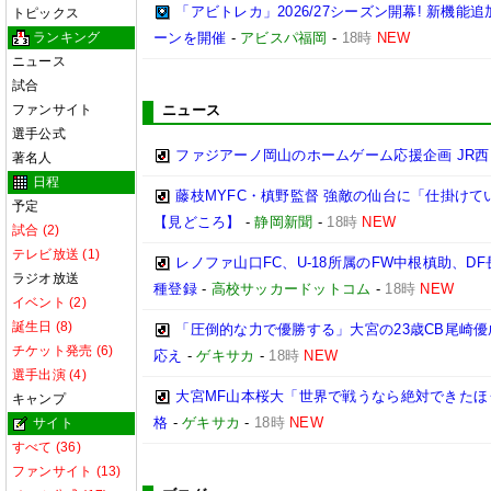
「アビトレカ」2026/27シーズン開幕! 新機
トピックス
ランキング
ーンを開催
-
アビスパ福岡
-
18時
NEW
ニュース
試合
ファンサイト
ニュース
選手公式
ファジアーノ岡山のホームゲーム応援企画 JR
著名人
日程
藤枝MYFC・槙野監督 強敵の仙台に「仕掛けて
予定
【見どころ】
-
静岡新聞
-
18時
NEW
試合 (2)
テレビ放送 (1)
レノファ山口FC、U-18所属のFW中根槙助、D
ラジオ放送
種登録
-
高校サッカードットコム
-
18時
NEW
イベント (2)
誕生日 (8)
「圧倒的な力で優勝する」大宮の23歳CB尾崎
チケット発売 (6)
応え
-
ゲキサカ
-
18時
NEW
選手出演 (4)
大宮MF山本桜大「世界で戦うなら絶対できたほ
キャンプ
格
-
ゲキサカ
-
18時
NEW
サイト
すべて (36)
ファンサイト (13)