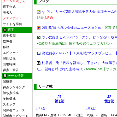
ブログ
チーム公式 (17)
選手公式
なでしこリーグ2部入替戦予選大会 参加チームが
著名人
18時
NEW
メディア (6)
サイトを推薦
08月07日ベガルタ仙台ニュースまとめ
-
関東で
選手
選手名鑑
ついに始まる2026/27シーズン。どうなるFC岐阜【2
故障者
FC岐阜を徹底的に応援する公式ウェブマガジン～
移籍
エピソード
決戦前夜2026/27【FC東京戦/マッチプレビュー
契約状況
柱谷哲二氏「代表を辞退して下さい」 大物選手
出場時間
た」 闘将と呼ばれた主将時代
-
footballnet【
得点・警告
チーム情報
競技場
リーグ戦
得点ランキング
勝ち点推移
J1
J2
年齢構成
第1節
第1節
スタッフ
8/7 (金)
8/8 (土)
関係者ニュース
横浜FM
-
鹿島
19:25
MUFG国立
札幌
-
徳島
14:
関係者エピソード