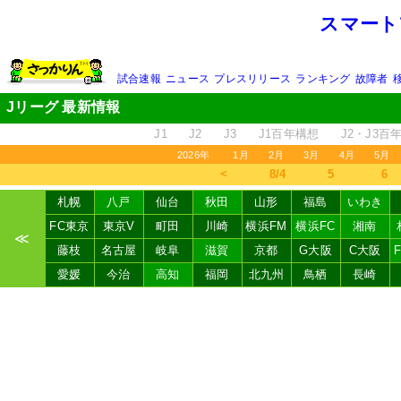
スマート
試合速報
ニュース
プレスリリース
ランキング
故障者
Jリーグ 最新情報
J1
J2
J3
J1百年構想
J2・J3百
2026年
1月
2月
3月
4月
5月
＜
8/4
5
6
札幌
八戸
仙台
秋田
山形
福島
いわき
FC東京
東京V
町田
川崎
横浜FM
横浜FC
湘南
≪
藤枝
名古屋
岐阜
滋賀
京都
G大阪
C大阪
愛媛
今治
高知
福岡
北九州
鳥栖
長崎