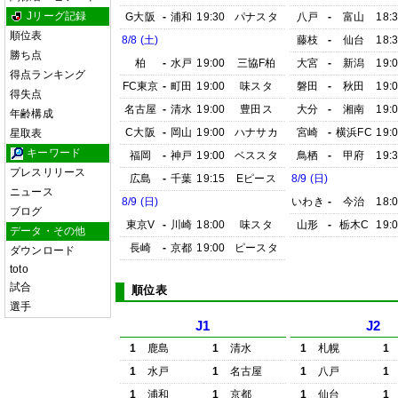
Jリーグ記録
G大阪
-
浦和
19:30
パナスタ
八戸
-
富山
18:
順位表
8/8 (土)
藤枝
-
仙台
18:
勝ち点
柏
-
水戸
19:00
三協F柏
大宮
-
新潟
19:
得点ランキング
FC東京
-
町田
19:00
味スタ
磐田
-
秋田
19:
得失点
名古屋
-
清水
19:00
豊田ス
大分
-
湘南
19:
年齢構成
C大阪
-
岡山
19:00
ハナサカ
宮崎
-
横浜FC
19:
星取表
キーワード
福岡
-
神戸
19:00
ベススタ
鳥栖
-
甲府
19:
プレスリリース
広島
-
千葉
19:15
Eピース
8/9 (日)
ニュース
8/9 (日)
いわき
-
今治
18:
ブログ
東京V
-
川崎
18:00
味スタ
山形
-
栃木C
19:
データ・その他
長崎
-
京都
19:00
ピースタ
ダウンロード
toto
試合
順位表
選手
J1
J2
1
鹿島
1
清水
1
札幌
1
1
水戸
1
名古屋
1
八戸
1
1
浦和
1
京都
1
仙台
1