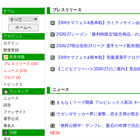
プレスリリース
チーム
【8/8サマフェス&熊本戦】ガミティサイン
2026/27シーズン「勝利時限定!販売商品」
アカウント
ログイン
2026/27明治安田J3リーグ 選手カード配布
新規登録
新着情報
【8/8サマフェス&熊本戦】安藤翼選手プロデュ
プレスリリース (16)
【こどもフリーパス2026/27のご案内】景品
ニュース (20)
ブログ (4)
トピックス
ニュース
ランキング
ニュース
まもなくリーグ開幕 アルビレックス新潟 キー
試合
ファンサイト
ウガンダサッカー界に衝撃…若き主将が死去
選手公式
〈無料公開中〉サンフレ、盤石の布陣で頂点
著名人
日程
NEW
予定