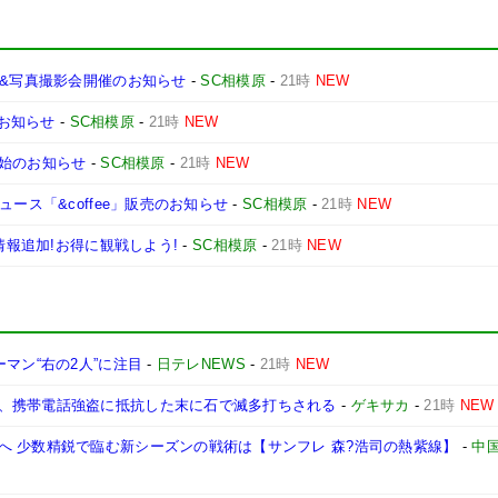
会&写真撮影会開催のお知らせ
-
SC相模原
-
21時
NEW
のお知らせ
-
SC相模原
-
21時
NEW
開始のお知らせ
-
SC相模原
-
21時
NEW
ース「&coffee」販売のお知らせ
-
SC相模原
-
21時
NEW
情報追加!お得に観戦しよう!
-
SC相模原
-
21時
NEW
マン“右の2人”に注目
-
日テレNEWS
-
21時
NEW
、携帯電話強盗に抵抗した末に石で滅多打ちされる
-
ゲキサカ
-
21時
NEW
へ 少数精鋭で臨む新シーズンの戦術は【サンフレ 森?浩司の熱紫線】
-
中