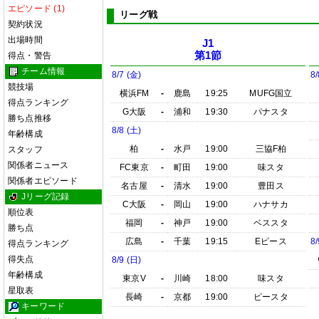
エピソード (1)
リーグ戦
契約状況
出場時間
J1
第1節
得点・警告
チーム情報
8/7 (金)
8/
競技場
横浜FM
-
鹿島
19:25
MUFG国立
得点ランキング
G大阪
-
浦和
19:30
パナスタ
勝ち点推移
8/8 (土)
年齢構成
柏
-
水戸
19:00
三協F柏
スタッフ
関係者ニュース
FC東京
-
町田
19:00
味スタ
関係者エピソード
名古屋
-
清水
19:00
豊田ス
Jリーグ記録
C大阪
-
岡山
19:00
ハナサカ
順位表
福岡
-
神戸
19:00
ベススタ
勝ち点
広島
-
千葉
19:15
Eピース
8/
得点ランキング
得失点
8/9 (日)
年齢構成
東京V
-
川崎
18:00
味スタ
星取表
長崎
-
京都
19:00
ピースタ
キーワード