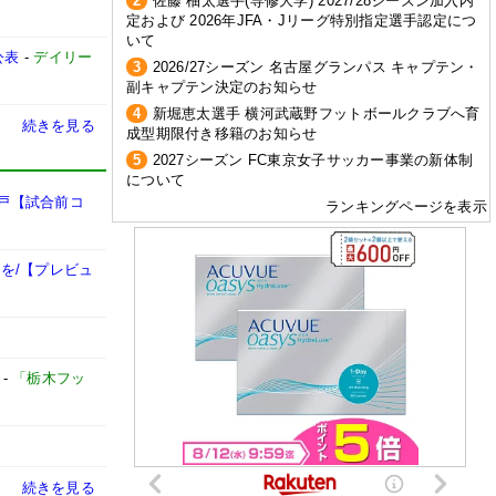
2
佐藤 柚太選手(専修大学) 2027/28シーズン加入内
定および 2026年JFA・Jリーグ特別指定選手認定につ
いて
公表
-
デイリー
3
2026/27シーズン 名古屋グランパス キャプテン・
副キャプテン決定のお知らせ
4
新堀恵太選手 横河武蔵野フットボールクラブへ育
続きを見る
成型期限付き移籍のお知らせ
5
2027シーズン FC東京女子サッカー事業の新体制
について
水戸【試合前コ
ランキングページを表示
を/【プレビュ
-
「栃木フッ
続きを見る