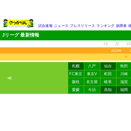
試合速報
ニュース
プレスリリース
ランキング
故障者
Jリーグ 最新情報
J1
J2
J3
2026年
＜
札幌
八戸
仙台
秋田
FC東京
東京V
町田
川崎
≪
藤枝
名古屋
岐阜
滋賀
愛媛
今治
高知
福岡