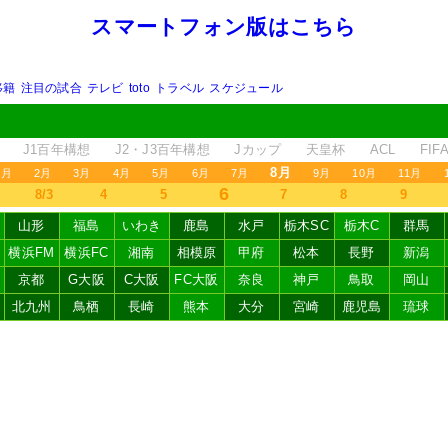
スマートフォン版はこちら
移籍
注目の試合
テレビ
toto
トラベル
スケジュール
J1百年構想
J2・J3百年構想
Jカップ
天皇杯
ACL
FI
8月
1月
2月
3月
4月
5月
6月
7月
9月
10月
11月
6
8/3
4
5
7
8
9
山形
福島
いわき
鹿島
水戸
栃木SC
栃木C
群馬
横浜FM
横浜FC
湘南
相模原
甲府
松本
長野
新潟
京都
G大阪
C大阪
FC大阪
奈良
神戸
鳥取
岡山
北九州
鳥栖
長崎
熊本
大分
宮崎
鹿児島
琉球