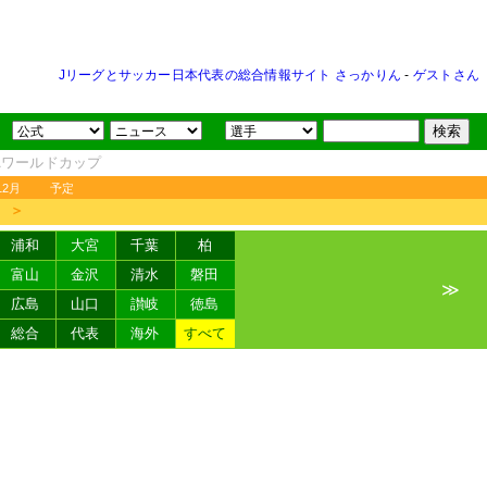
Jリーグとサッカー日本代表の総合情報サイト さっかりん
-
ゲストさん
FAワールドカップ
12月
予定
＞
浦和
大宮
千葉
柏
富山
金沢
清水
磐田
≫
広島
山口
讃岐
徳島
総合
代表
海外
すべて