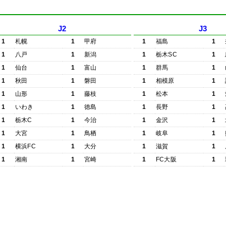
J2
J3
1
札幌
1
甲府
1
福島
1
1
八戸
1
新潟
1
栃木SC
1
1
仙台
1
富山
1
群馬
1
1
秋田
1
磐田
1
相模原
1
1
山形
1
藤枝
1
松本
1
1
いわき
1
徳島
1
長野
1
1
栃木C
1
今治
1
金沢
1
1
大宮
1
鳥栖
1
岐阜
1
1
横浜FC
1
大分
1
滋賀
1
1
湘南
1
宮崎
1
FC大阪
1