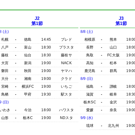
J2
J3
第1節
第1節
8 (土)
8/8 (土)
札幌
-
徳島
14:45
プレド
相模原
-
熊本
18:0
八戸
-
富山
18:30
プラスタ
長野
-
山口
18:0
藤枝
-
仙台
18:30
藤枝サ
鳥取
-
FC大阪
19:0
大宮
-
新潟
19:00
NACK
高知
-
松本
19:0
磐田
-
秋田
19:00
ヤマハ
鹿児島
-
群馬
19:0
大分
-
湘南
19:00
クラド
8/9 (日)
宮崎
-
横浜FC
19:00
いちご
福島
-
讃岐
18:0
鳥栖
-
甲府
19:30
駅スタ
滋賀
-
岐阜
18:3
9 (日)
栃木SC
-
金沢
19:0
いわき
-
今治
18:00
ハワスタ
愛媛
-
奈良
19:0
山形
-
栃木C
19:00
NDスタ
9/9 (水)
琉球
-
北九州
19:0