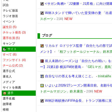
<サガン鳥栖>「J2優勝・J1昇格」に向け開
試合
テレビ放送
W杯スタンドで輝いていた堂安律の妻 「出
ラジオ放送
スポーツ
-
21時
NEW
イベント
誕生日 (5)
チケット発売 (3)
ブログ
選手出演 (5)
キャンプ
リカルド ロドリゲス監督「自分たちの形で試合
サイト
メント】
-
「柏フットボールジャーナル」鈴木
すべて (6)
ファンサイト (4)
前人未踏のシーズンは「自分たちの戦い」を
チーム公式 (2)
ー】J1第1節 横浜FM対鹿島
-
「GELマガ」鹿
選手公式
自分なりの答えを考え抜くこと。
-
trinitalife
著名人
メディア
いよいよ2026/27シーズン開幕目前。名願斗
サイトを推薦
トボールマガジン」鈴木康浩
-
20時
NEW
選手
選手名鑑
W杯計画頓挫のFIFA会長、トランプ政権に
故障者
移籍