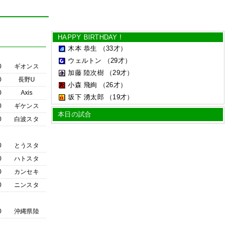
HAPPY BIRTHDAY !
木本 恭生
（33才）
ウェルトン
（29才）
0
ギオンス
加藤 陸次樹
（29才）
0
長野U
小森 飛絢
（26才）
0
Axis
坂下 湧太郎
（19才）
0
ギケンス
本日の試合
0
白波スタ
0
とうスタ
0
ハトスタ
0
カンセキ
0
ニンスタ
0
沖縄県陸