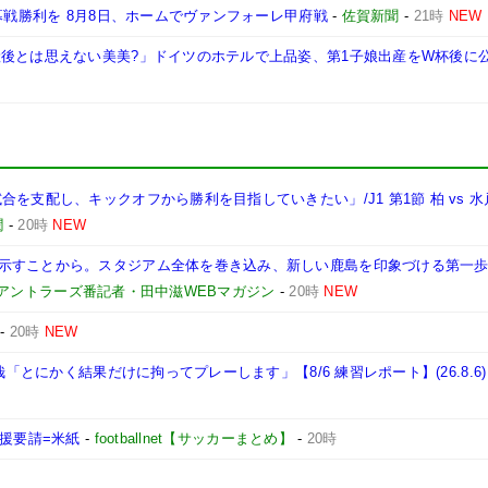
幕戦勝利を 8月8日、ホームでヴァンフォーレ甲府戦
-
佐賀新聞
-
21時
NEW
産後とは思えない美美?」ドイツのホテルで上品姿、第1子娘出産をW杯後に
を支配し、キックオフから勝利を目指していきたい」/J1 第1節 柏 vs 
潤
-
20時
NEW
示すことから。スタジアム全体を巻き込み、新しい鹿島を印象づける第一歩
島アントラーズ番記者・田中滋WEBマガジン
-
20時
NEW
-
20時
NEW
哉「とにかく結果だけに拘ってプレーします」【8/6 練習レポート】(26.8.6)
支援要請=米紙
-
footballnet【サッカーまとめ】
-
20時